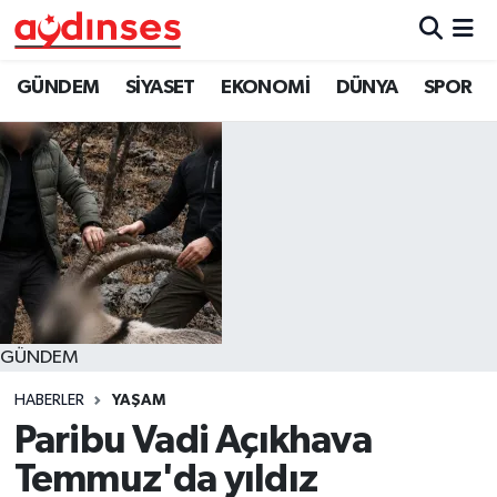
GÜNDEM
Nöbetçi Eczaneler
GÜNDEM
SİYASET
EKONOMİ
DÜNYA
SPOR
SİYASET
Hava Durumu
EKONOMİ
Aydin Namaz Vakitleri
DÜNYA
Trafik Durumu
SPOR
Süper Lig Puan Durumu ve Fikstür
GÜNDEM
MAGAZİN
Tüm Manşetler
HABERLER
YAŞAM
YAŞAM
Son Dakika Haberleri
Paribu Vadi Açıkhava
Temmuz'da yıldız
Haber Arşivi