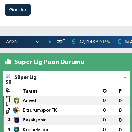
Gönder
°
22
47,7143
55,
0.16
%
Süper Lig Puan Durumu
Süper Lig
#
Takım
O
P
1
Amed
0
0
2
Erzurumspor FK
0
0
3
Başakşehir
0
0
4
Kocaelispor
0
0