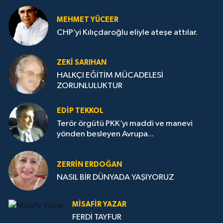
MEHMET YÜCEER
CHP’yi Kılıçdaroğlu eliyle ateşe attılar.
ZEKI SARIHAN
HALKÇI EĞİTİM MÜCADELESİ
ZORUNLULUKTUR
EDIP TEKKOL
Terör örgütü PKK’yı maddi ve manevi
yönden besleyen Avrupa...
ZERRIN ERDOĞAN
NASIL BİR DÜNYADA YAŞIYORUZ
MISAFIR YAZAR
FERDİ TAYFUR