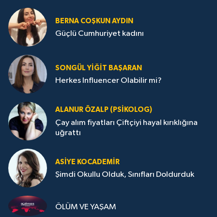
BERNA COŞKUN AYDIN
Güçlü Cumhuriyet kadını
SONGÜL YIĞIT BAŞARAN
Herkes Influencer Olabilir mi?
ALANUR ÖZALP (PSIKOLOG)
Çay alım fiyatları Çiftçiyi hayal kırıklığına
uğrattı
ASIYE KOCADEMİR
Şimdi Okullu Olduk, Sınıfları Doldurduk
ÖLÜM VE YAŞAM