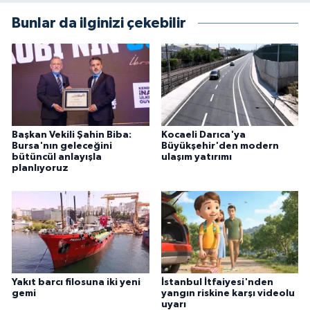
Bunlar da ilginizi çekebilir
Başkan Vekili Şahin Biba:
Kocaeli Darıca'ya
Bursa'nın geleceğini
Büyükşehir'den modern
bütüncül anlayışla
ulaşım yatırımı
planlıyoruz
Yakıt barcı filosuna iki yeni
İstanbul İtfaiyesi'nden
gemi
yangın riskine karşı videolu
uyarı