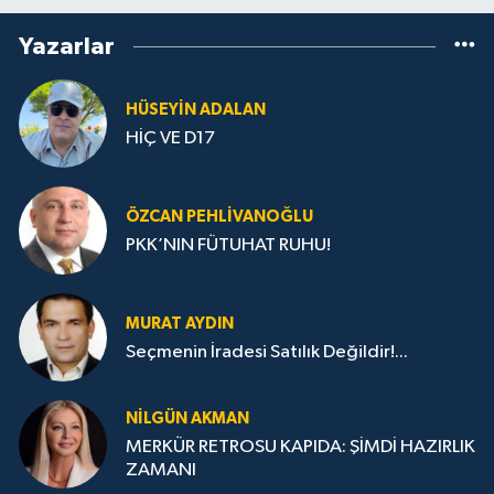
Yazarlar
HÜSEYIN ADALAN
HİÇ VE D17
ÖZCAN PEHLIVANOĞLU
PKK’NIN FÜTUHAT RUHU!
MURAT AYDIN
Seçmenin İradesi Satılık Değildir!...
NILGÜN AKMAN
MERKÜR RETROSU KAPIDA: ŞİMDİ HAZIRLIK
ZAMANI