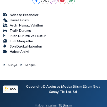
Nöbetçi Eczaneler
Hava Durumu
Aydin Namaz Vakitleri
Trafik Durumu
Puan Durumu ve Fikstür
Tüm Manşetler
Son Dakika Haberleri
Haber Arşivi
Künye
İletişim
Copyright © Aydinses Medya Bilişim Eğitim Gıda
RSS
Sanayi Tic. Ltd. Şti
Haber Yazılımı:
TE Bilişim