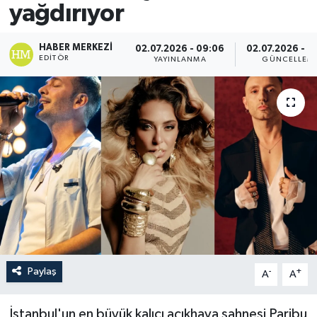
yağdırıyor
HABER MERKEZI
02.07.2026 - 09:06
02.07.2026 - 0
EDITÖR
YAYINLANMA
GÜNCELLEM
Paylaş
-
+
A
A
İstanbul'un en büyük kalıcı açıkhava sahnesi Paribu