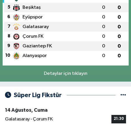
5
Beşiktaş
0
0
6
Eyüpspor
0
0
7
Galatasaray
0
0
8
Çorum FK
0
0
9
Gaziantep FK
0
0
10
Alanyaspor
0
0
Detaylar için tıklayın
Süper Lig Fikstür
14 Ağustos, Cuma
Galatasaray - Çorum FK
21:30