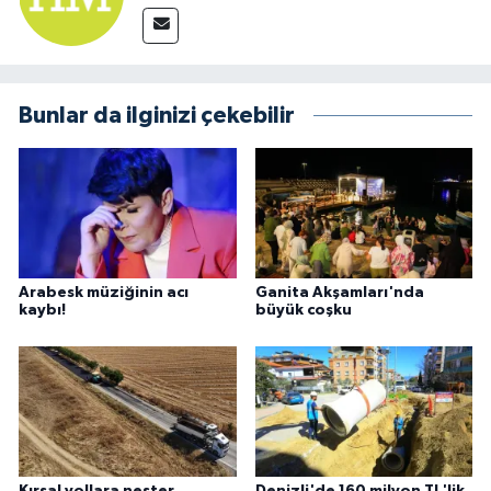
Bunlar da ilginizi çekebilir
Arabesk müziğinin acı
Ganita Akşamları'nda
kaybı!
büyük coşku
Kırsal yollara neşter
Denizli'de 160 milyon TL'lik