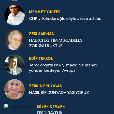
MEHMET YÜCEER
CHP’yi Kılıçdaroğlu eliyle ateşe attılar.
ZEKI SARIHAN
HALKÇI EĞİTİM MÜCADELESİ
ZORUNLULUKTUR
EDIP TEKKOL
Terör örgütü PKK’yı maddi ve manevi
yönden besleyen Avrupa...
ZERRIN ERDOĞAN
NASIL BİR DÜNYADA YAŞIYORUZ
MISAFIR YAZAR
FERDİ TAYFUR