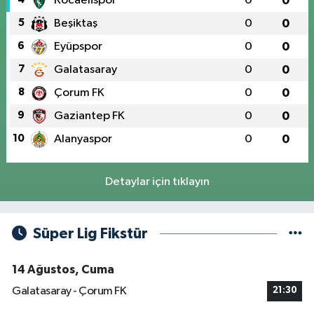
Kocaelispor
0
0
5
Beşiktaş
0
0
6
Eyüpspor
0
0
7
Galatasaray
0
0
8
Çorum FK
0
0
9
Gaziantep FK
0
0
10
Alanyaspor
0
0
Detaylar için tıklayın
Süper Lig Fikstür
14 Ağustos, Cuma
Galatasaray - Çorum FK
21:30