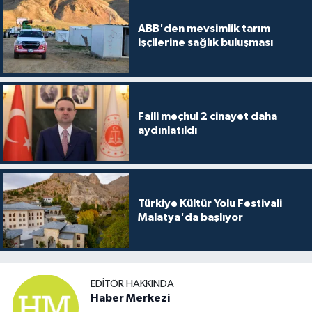
ABB'den mevsimlik tarım
işçilerine sağlık buluşması
Faili meçhul 2 cinayet daha
aydınlatıldı
Türkiye Kültür Yolu Festivali
Malatya'da başlıyor
EDITÖR HAKKINDA
Haber Merkezi