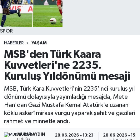
SPOR
HABERLER
YAŞAM
MSB'den Türk Kaara
Kuvvetleri'ne 2235.
Kuruluş Yıldönümü mesaji
MSB, Türk Kara Kuvvetleri'nin 2235'inci kuruluş yıl
dönümü dolayısıyla yayımladığı mesajda, Mete
Han'dan Gazi Mustafa Kemal Atatürk'e uzanan
köklü askerî mirasa vurgu yaparak şehit ve gazileri
rahmet ve minnetle andı.
MURAT AYDIN
28.06.2026 - 13:23
28.06.2026 - 15:3
EDITÖR
YAYINLANMA
GÜNCELLEME