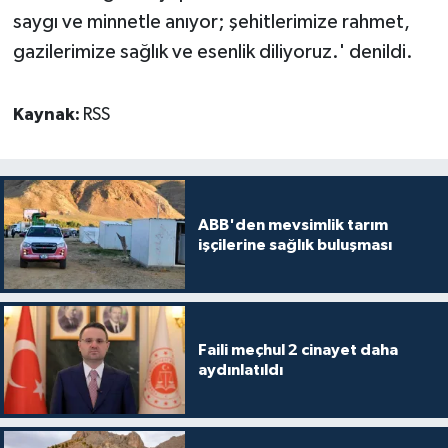
saygı ve minnetle anıyor; şehitlerimize rahmet,
gazilerimize sağlık ve esenlik diliyoruz.' denildi.
Kaynak:
RSS
ABB'den mevsimlik tarım
işçilerine sağlık buluşması
Faili meçhul 2 cinayet daha
aydınlatıldı