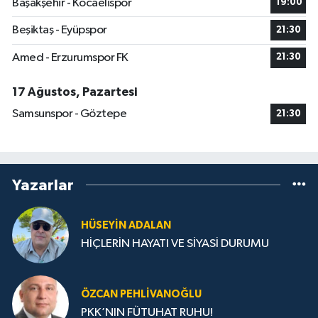
Başakşehir - Kocaelispor
19:00
Beşiktaş - Eyüpspor
21:30
Amed - Erzurumspor FK
21:30
17 Ağustos, Pazartesi
Samsunspor - Göztepe
21:30
Yazarlar
HÜSEYIN ADALAN
HİÇLERİN HAYATI VE SİYASİ DURUMU
ÖZCAN PEHLIVANOĞLU
PKK’NIN FÜTUHAT RUHU!