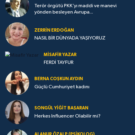
Terör örgütü PKK’yı maddi ve manevi
yönden besleyen Avrupa...
ZERRIN ERDOĞAN
NASIL BİR DÜNYADA YAŞIYORUZ
MISAFIR YAZAR
FERDİ TAYFUR
BERNA COŞKUN AYDIN
Güçlü Cumhuriyet kadını
SONGÜL YIĞIT BAŞARAN
Herkes Influencer Olabilir mi?
ALANUR ÖZALP (PSIKOLOG)