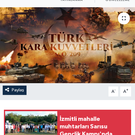
Paylaş
-
+
A
A
İzmitli mahalle
muhtarları Sarısu
Gençlik Kampı'nda