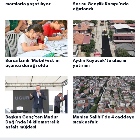
marşlarla yaşatılıyor
Sarısu Gençlik Kampı'nda
ağırlandı
Bursa İznik 'MobilFest'in
Aydın Kuyucak'ta ulaşım
üçüncü durağı oldu
yatırımı
Başkan Genç'ten Madur
Manisa Salihli'de 4 caddeye
Dağı'nda 14 kilometrelik
sıcak asfalt
asfalt müjdesi