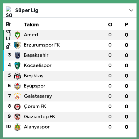
Süper Lig
#
Takım
O
P
1
Amed
0
0
2
Erzurumspor FK
0
0
3
Başakşehir
0
0
4
Kocaelispor
0
0
5
Beşiktaş
0
0
6
Eyüpspor
0
0
7
Galatasaray
0
0
8
Çorum FK
0
0
9
Gaziantep FK
0
0
10
Alanyaspor
0
0