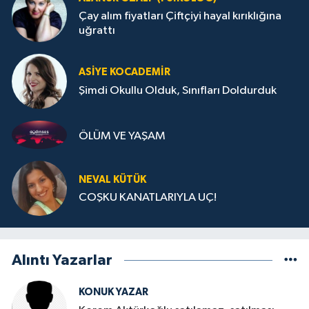
Çay alım fiyatları Çiftçiyi hayal kırıklığına
uğrattı
ASIYE KOCADEMİR
Şimdi Okullu Olduk, Sınıfları Doldurduk
ÖLÜM VE YAŞAM
NEVAL KÜTÜK
COŞKU KANATLARIYLA UÇ!
Alıntı Yazarlar
KONUK YAZAR