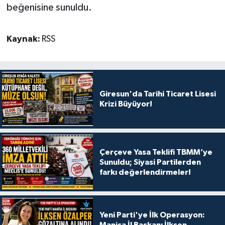
beğenisine sunuldu.
Kaynak:
RSS
Giresun'da Tarihi Ticaret Lisesi
Krizi Büyüyor!
Çerçeve Yasa Teklifi TBMM’ye
Sunuldu; Siyasi Partilerden
farkı değerlendirmeler!
Yeni Parti'ye İlk Operasyon:
Manisa İl Başkanı İlksen