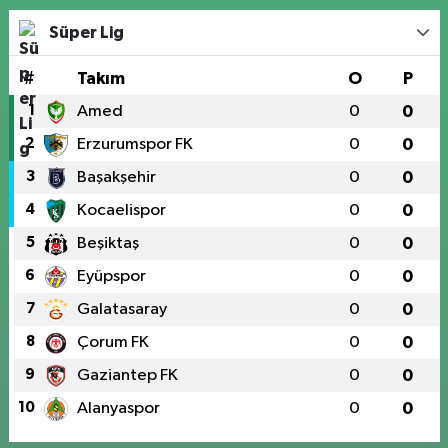
Süper Lig
#
Takım
O
P
1
Amed
0
0
2
Erzurumspor FK
0
0
3
Başakşehir
0
0
4
Kocaelispor
0
0
5
Beşiktaş
0
0
6
Eyüpspor
0
0
7
Galatasaray
0
0
8
Çorum FK
0
0
9
Gaziantep FK
0
0
10
Alanyaspor
0
0