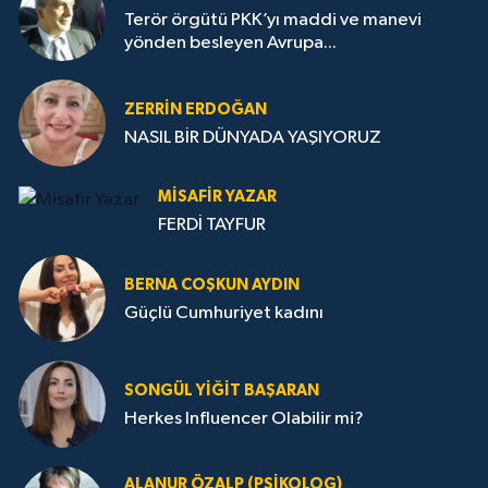
Terör örgütü PKK’yı maddi ve manevi
yönden besleyen Avrupa...
ZERRIN ERDOĞAN
NASIL BİR DÜNYADA YAŞIYORUZ
MISAFIR YAZAR
FERDİ TAYFUR
BERNA COŞKUN AYDIN
Güçlü Cumhuriyet kadını
SONGÜL YIĞIT BAŞARAN
Herkes Influencer Olabilir mi?
ALANUR ÖZALP (PSIKOLOG)