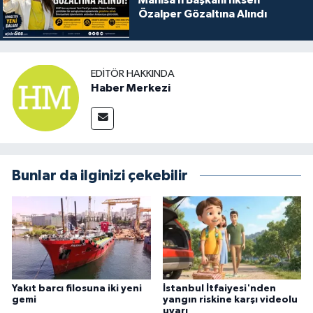
Özalper Gözaltına Alındı
EDITÖR HAKKINDA
Haber Merkezi
Bunlar da ilginizi çekebilir
Yakıt barcı filosuna iki yeni
İstanbul İtfaiyesi'nden
gemi
yangın riskine karşı videolu
uyarı