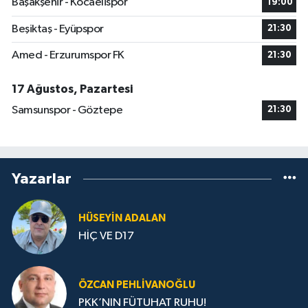
Başakşehir - Kocaelispor
19:00
Beşiktaş - Eyüpspor
21:30
Amed - Erzurumspor FK
21:30
17 Ağustos, Pazartesi
Samsunspor - Göztepe
21:30
Yazarlar
HÜSEYIN ADALAN
HİÇ VE D17
ÖZCAN PEHLIVANOĞLU
PKK’NIN FÜTUHAT RUHU!