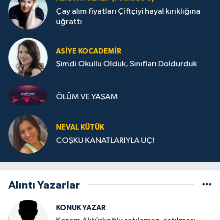
Çay alım fiyatları Çiftçiyi hayal kırıklığına
uğrattı
ASIYE KOCADEMİR
Şimdi Okullu Olduk, Sınıfları Doldurduk
ÖLÜM VE YAŞAM
NEVAL KÜTÜK
COŞKU KANATLARIYLA UÇ!
Alıntı Yazarlar
KONUK YAZAR