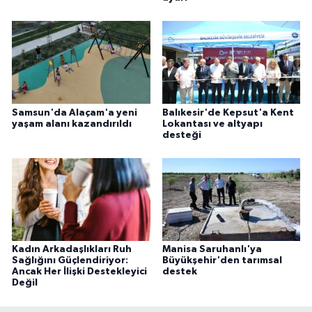
Samsun'da Alaçam'a yeni
Balıkesir'de Kepsut'a Kent
yaşam alanı kazandırıldı
Lokantası ve altyapı
desteği
Kadın Arkadaşlıkları Ruh
Manisa Saruhanlı'ya
Sağlığını Güçlendiriyor:
Büyükşehir'den tarımsal
Ancak Her İlişki Destekleyici
destek
Değil