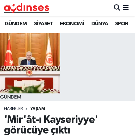
GÜNDEM
Nöbetçi Eczaneler
GÜNDEM
SİYASET
EKONOMİ
DÜNYA
SPOR
SİYASET
Hava Durumu
EKONOMİ
Aydin Namaz Vakitleri
DÜNYA
Trafik Durumu
SPOR
Süper Lig Puan Durumu ve Fikstür
GÜNDEM
MAGAZİN
Tüm Manşetler
HABERLER
YAŞAM
YAŞAM
Son Dakika Haberleri
'Mir'ât-ı Kayseriyye'
görücüye çıktı
Haber Arşivi