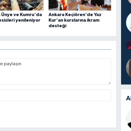
 Ünye ve Kumru'da
Ankara Keçiören'de Yaz
esisleri yenileniyor
Kur'an kurslarına ikram
desteği
A