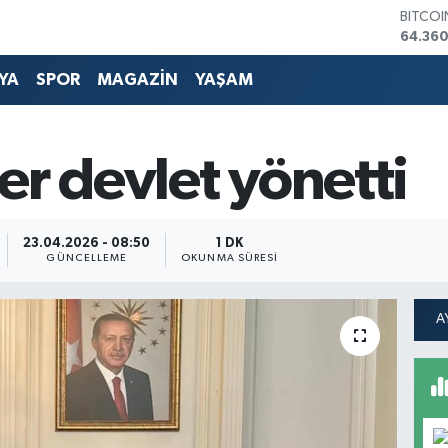
DOLA
47,70
EURO
55,02
YA
SPOR
MAGAZİN
YAŞAM
STERLİ
64,189
GRAM 
6574.8
er devlet yönetti
BİST10
13.887
BITCO
64.360
23.04.2026 - 08:50
1 DK
GÜNCELLEME
OKUNMA SÜRESI