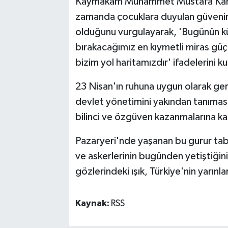
Kaymakam Muhammet Mustafa Kara, 
zamanda çocuklara duyulan güvenin 
olduğunu vurgulayarak, 'Bugünün küç
bırakacağımız en kıymetli miras güçlü
bizim yol haritamızdır' ifadelerini ku
23 Nisan'ın ruhuna uygun olarak gerç
devlet yönetimini yakından tanımas
bilinci ve özgüven kazanmalarına ka
Pazaryeri'nde yaşanan bu gurur tabl
ve askerlerinin bugünden yetiştiğin
gözlerindeki ışık, Türkiye'nin yarınla
Kaynak:
RSS