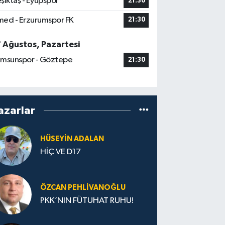
şiktaş - Eyüpspor
21:30
ed - Erzurumspor FK
21:30
7 Ağustos, Pazartesi
msunspor - Göztepe
21:30
azarlar
HÜSEYIN ADALAN
HİÇ VE D17
ÖZCAN PEHLIVANOĞLU
PKK’NIN FÜTUHAT RUHU!