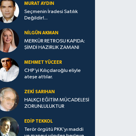
MURAT AYDIN
Seçmenin İradesi Satılık
Değildir!...
NILGÜN AKMAN
MERKÜR RETROSU KAPIDA:
ŞİMDİ HAZIRLIK ZAMANI
MEHMET YÜCEER
CHP’yi Kılıçdaroğlu eliyle
ateşe attılar.
ZEKI SARIHAN
HALKÇI EĞİTİM MÜCADELESİ
ZORUNLULUKTUR
EDIP TEKKOL
Terör örgütü PKK’yı maddi
ve manevi yönden besleyen