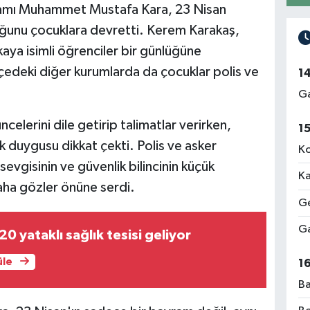
kamı Muhammet Mustafa Kara, 23 Nisan
ğunu çocuklara devretti. Kerem Karakaş,
ya isimli öğrenciler bir günlüğüne
lçedeki diğer kurumlarda da çocuklar polis ve
1
Ga
ncelerini dile getirip talimatlar verirken,
1
k duygusu dikkat çekti. Polis ve asker
Ko
sevgisinin ve güvenlik bilincinin küçük
Ka
 daha gözler önüne serdi.
Ge
Ga
0 yataklı sağlık tesisi geliyor
üle
1
Ba