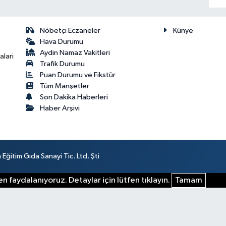
Nöbetçi Eczaneler
Künye
Hava Durumu
Aydin Namaz Vakitleri
lari
Trafik Durumu
Puan Durumu ve Fikstür
Tüm Manşetler
Son Dakika Haberleri
Haber Arşivi
ğitim Gıda Sanayi Tic. Ltd. Şti
n faydalanıyoruz. Detaylar için lütfen tıklayın.
Tamam