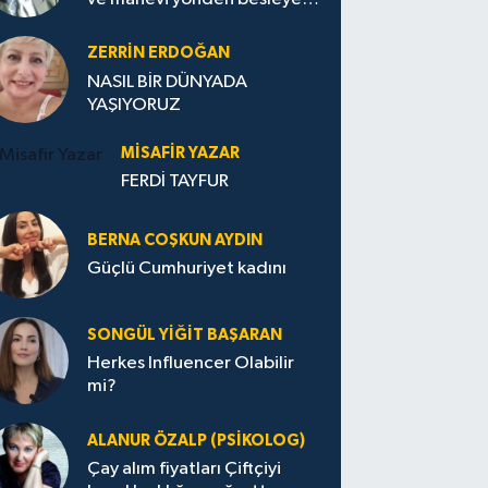
Avrupa...
ZERRIN ERDOĞAN
NASIL BİR DÜNYADA
YAŞIYORUZ
MISAFIR YAZAR
FERDİ TAYFUR
BERNA COŞKUN AYDIN
Güçlü Cumhuriyet kadını
SONGÜL YIĞIT BAŞARAN
Herkes Influencer Olabilir
mi?
ALANUR ÖZALP (PSIKOLOG)
Çay alım fiyatları Çiftçiyi