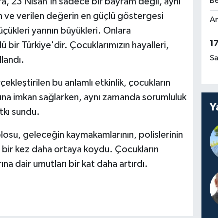
23 Nisan'ın sadece bir bayram değil, aynı
Be
ve verilen değerin en güçlü göstergesi
Am
ükleri yarının büyükleri. Onlara
1
 bir Türkiye'dir. Çocuklarımızın hayalleri,
Sa
llandı.
ekleştirilen bu anlamlı etkinlik, çocukların
ına imkan sağlarken, aynı zamanda sorumluluk
Y
tkı sundu.
osu, geleceğin kaymakamlarının, polislerinin
i bir kez daha ortaya koydu. Çocukların
rına dair umutları bir kat daha artırdı.