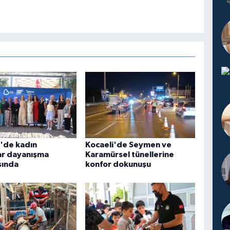
r'de kadın
Kocaeli'de Seymen ve
ar dayanışma
Karamürsel tünellerine
sında
konfor dokunuşu