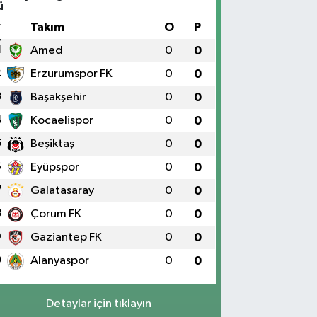
#
Takım
O
P
1
Amed
0
0
2
Erzurumspor FK
0
0
3
Başakşehir
0
0
4
Kocaelispor
0
0
5
Beşiktaş
0
0
6
Eyüpspor
0
0
7
Galatasaray
0
0
8
Çorum FK
0
0
9
Gaziantep FK
0
0
0
Alanyaspor
0
0
Detaylar için tıklayın