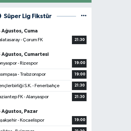
Süper Lig Fikstür
4 Ağustos, Cuma
latasaray - Çorum FK
21:30
5 Ağustos, Cumartesi
nyaspor - Rizespor
19:00
sımpaşa - Trabzonspor
19:00
nçlerbirliği S.K. - Fenerbahçe
21:30
ziantep FK - Alanyaspor
21:30
6 Ağustos, Pazar
şakşehir - Kocaelispor
19:00