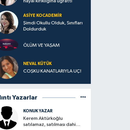
hayal kırıklığına uğrattı
ASIYE KOCADEMİR
Şimdi Okullu Olduk, Sınıfları
Doldurduk
ÖLÜM VE YAŞAM
NEVAL KÜTÜK
COŞKU KANATLARIYLA UÇ!
lıntı Yazarlar
KONUK YAZAR
Kerem Aktürkoğlu
satılamaz, satılması dahi