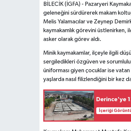
BİLECİK (İGFA) - Pazaryeri Kayma
geleneğini sürdürerek makam koltu
Melis Yalamacılar ve Zeynep Demirka
kaymakamlık görevini üstlenirken, i
asker olarak görev aldı.
Minik kaymakamlar, ilçeyle ilgili düşü
sergiledikleri özgüven ve sorumlulu
üniforması giyen çocuklar ise vatan 
yaşlarda nasıl filizlendiğini bir kez
Derince'ye 12
İçeriği Görünt