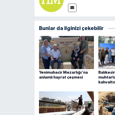
Bunlar da ilginizi çekebilir
Yenimuhacir Mezarlığı'na
Balıkesi
anlamlı hayrat çeşmesi
muhtarl
kahvaltı