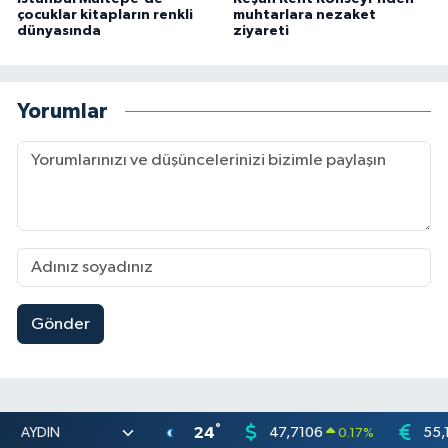
çocuklar kitapların renkli
muhtarlara nezaket
dünyasında
ziyareti
Yorumlar
Gönder
°
24
47,7106
55,
0.17
%