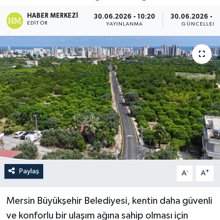
HABER MERKEZI
30.06.2026 - 10:20
30.06.2026 - 1
EDITÖR
YAYINLANMA
GÜNCELLEM
Paylaş
-
+
A
A
Mersin Büyükşehir Belediyesi, kentin daha güvenli
ve konforlu bir ulaşım ağına sahip olması için