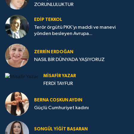
ZORUNLULUKTUR
EDIP TEKKOL
Terör örgütü PKK’yı maddi ve manevi
yönden besleyen Avrupa...
ZERRIN ERDOĞAN
NASIL BİR DÜNYADA YAŞIYORUZ
MISAFIR YAZAR
FERDİ TAYFUR
BERNA COŞKUN AYDIN
Güçlü Cumhuriyet kadını
SONGÜL YIĞIT BAŞARAN