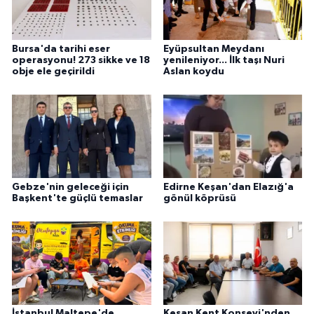
Bursa'da tarihi eser
Eyüpsultan Meydanı
operasyonu! 273 sikke ve 18
yenileniyor... İlk taşı Nuri
obje ele geçirildi
Aslan koydu
Gebze'nin geleceği için
Edirne Keşan'dan Elazığ'a
Başkent'te güçlü temaslar
gönül köprüsü
İstanbul Maltepe'de
Keşan Kent Konseyi'nden