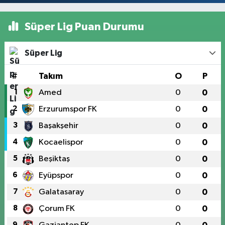
Süper Lig Puan Durumu
Süper Lig
#
Takım
O
P
1
Amed
0
0
2
Erzurumspor FK
0
0
3
Başakşehir
0
0
4
Kocaelispor
0
0
5
Beşiktaş
0
0
6
Eyüpspor
0
0
7
Galatasaray
0
0
8
Çorum FK
0
0
9