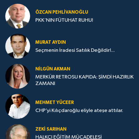
ÖZCAN PEHLIVANOĞLU
PKK’NIN FÜTUHAT RUHU!
MURAT AYDIN
Seçmenin İradesi Satılık Değildir!...
NILGÜN AKMAN
MERKÜR RETROSU KAPIDA: ŞİMDİ HAZIRLIK
ZAMANI
MEHMET YÜCEER
CHP’yi Kılıçdaroğlu eliyle ateşe attılar.
ZEKI SARIHAN
HALKÇI EĞİTİM MÜCADELESİ