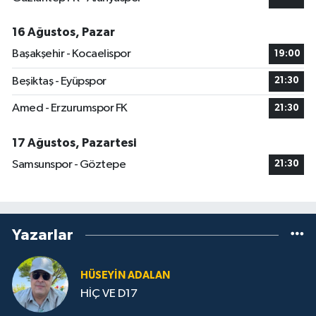
16 Ağustos, Pazar
Başakşehir - Kocaelispor
19:00
Beşiktaş - Eyüpspor
21:30
Amed - Erzurumspor FK
21:30
17 Ağustos, Pazartesi
Samsunspor - Göztepe
21:30
Yazarlar
HÜSEYIN ADALAN
HİÇ VE D17