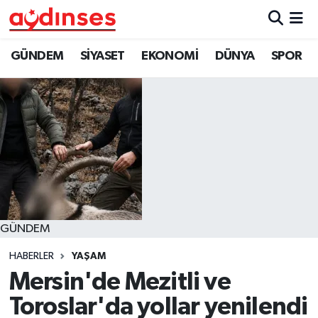
GÜNDEM
Nöbetçi Eczaneler
GÜNDEM
SİYASET
EKONOMİ
DÜNYA
SPOR
SİYASET
Hava Durumu
EKONOMİ
Aydin Namaz Vakitleri
DÜNYA
Trafik Durumu
SPOR
Süper Lig Puan Durumu ve Fikstür
GÜNDEM
MAGAZİN
Tüm Manşetler
HABERLER
YAŞAM
YAŞAM
Son Dakika Haberleri
Mersin'de Mezitli ve
Toroslar'da yollar yenilendi
Haber Arşivi