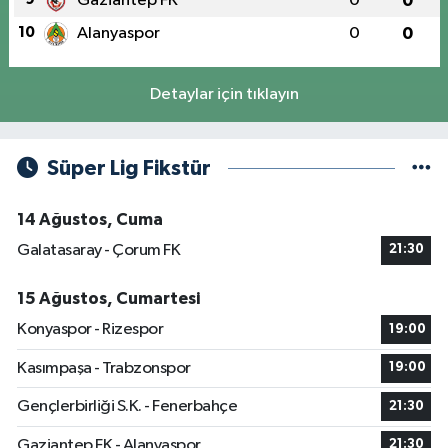
Gaziantep FK
0
0
10
Alanyaspor
0
0
Detaylar için tıklayın
Süper Lig Fikstür
14 Ağustos, Cuma
Galatasaray - Çorum FK
21:30
15 Ağustos, Cumartesi
Konyaspor - Rizespor
19:00
Kasımpaşa - Trabzonspor
19:00
Gençlerbirliği S.K. - Fenerbahçe
21:30
Gaziantep FK - Alanyaspor
21:30