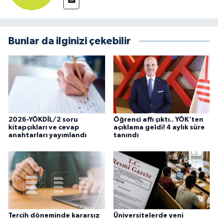
Bunlar da ilginizi çekebilir
2026-YÖKDİL/2 soru
Öğrenci affı çıktı.. YÖK'ten
kitapçıkları ve cevap
açıklama geldi! 4 aylık süre
anahtarları yayımlandı
tanındı
Tercih döneminde kararsız
Üniversitelerde yeni