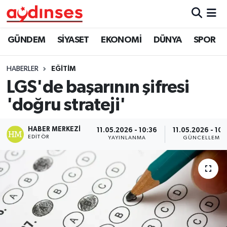
GÜNDEM
Nöbetçi Eczaneler
GÜNDEM
SİYASET
EKONOMİ
DÜNYA
SPOR
SİYASET
Hava Durumu
HABERLER
EĞİTİM
LGS'de başarının şifresi
EKONOMİ
Aydin Namaz Vakitleri
'doğru strateji'
DÜNYA
Trafik Durumu
HABER MERKEZI
11.05.2026 - 10:36
11.05.2026 - 10:
EDITÖR
YAYINLANMA
GÜNCELLEME
SPOR
Süper Lig Puan Durumu ve Fikstür
MAGAZİN
Tüm Manşetler
YAŞAM
Son Dakika Haberleri
Haber Arşivi