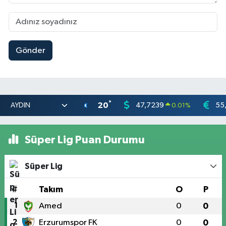
Gönder
°
20
47,7239
55
0.01
%
Süper Lig Puan Durumu
Süper Lig
#
Takım
O
P
1
Amed
0
0
2
Erzurumspor FK
0
0