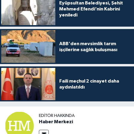
Eyüpsultan Belediyesi, Şehit
Mehmed Efendi’nin Kabrini
yeniledi
ABB'den mevsimlik tarım
işçilerine sağlık buluşması
Faili meçhul 2 cinayet daha
aydınlatıldı
EDITÖR HAKKINDA
Haber Merkezi