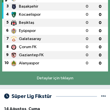
3
Başakşehir
0
0
4
Kocaelispor
0
0
5
Beşiktaş
0
0
6
Eyüpspor
0
0
7
Galatasaray
0
0
8
Çorum FK
0
0
9
Gaziantep FK
0
0
10
Alanyaspor
0
0
Detaylar için tıklayın
Süper Lig Fikstür
14 Ağustos, Cuma