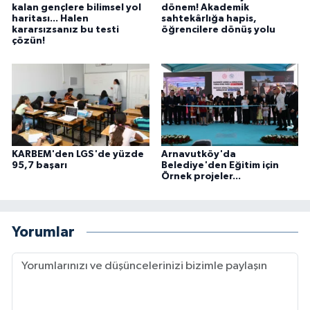
kalan gençlere bilimsel yol
dönem! Akademik
haritası... Halen
sahtekârlığa hapis,
kararsızsanız bu testi
öğrencilere dönüş yolu
çözün!
KARBEM'den LGS'de yüzde
Arnavutköy'da
95,7 başarı
Belediye'den Eğitim için
Örnek projeler...
Yorumlar