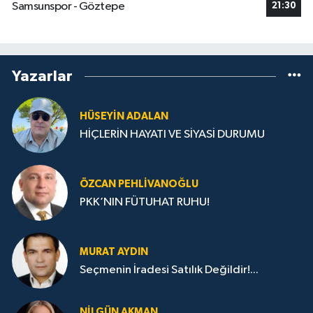
Samsunspor - Göztepe
21:30
Yazarlar
HÜSEYIN ADALAN
HİÇLERİN HAYATI VE SİYASİ DURUMU
ÖZCAN PEHLIVANOĞLU
PKK’NIN FÜTUHAT RUHU!
MURAT AYDIN
Seçmenin İradesi Satılık Değildir!...
NILGÜN AKMAN