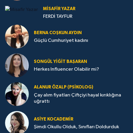
MISAFIR YAZAR
FERDİ TAYFUR
BERNA COŞKUN AYDIN
Güçlü Cumhuriyet kadını
SONGÜL YIĞIT BAŞARAN
Herkes Influencer Olabilir mi?
ALANUR ÖZALP (PSIKOLOG)
Çay alım fiyatları Çiftçiyi hayal kırıklığına
uğrattı
ASIYE KOCADEMİR
Şimdi Okullu Olduk, Sınıfları Doldurduk