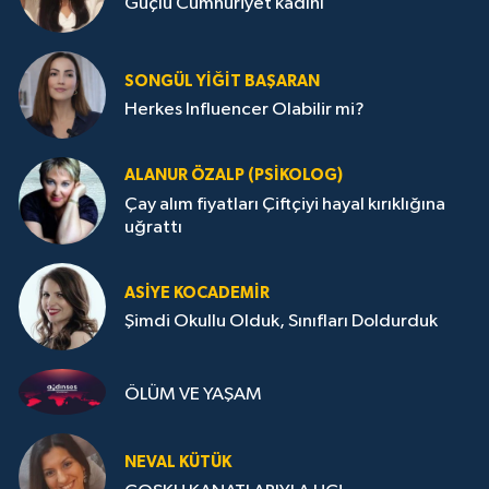
Güçlü Cumhuriyet kadını
SONGÜL YIĞIT BAŞARAN
Herkes Influencer Olabilir mi?
ALANUR ÖZALP (PSIKOLOG)
Çay alım fiyatları Çiftçiyi hayal kırıklığına
uğrattı
ASIYE KOCADEMİR
Şimdi Okullu Olduk, Sınıfları Doldurduk
ÖLÜM VE YAŞAM
NEVAL KÜTÜK