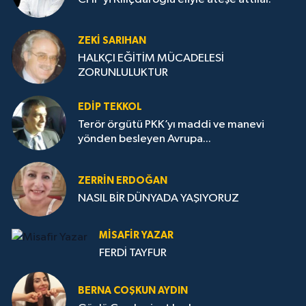
ZEKI SARIHAN
HALKÇI EĞİTİM MÜCADELESİ
ZORUNLULUKTUR
EDIP TEKKOL
Terör örgütü PKK’yı maddi ve manevi
yönden besleyen Avrupa...
ZERRIN ERDOĞAN
NASIL BİR DÜNYADA YAŞIYORUZ
MISAFIR YAZAR
FERDİ TAYFUR
BERNA COŞKUN AYDIN