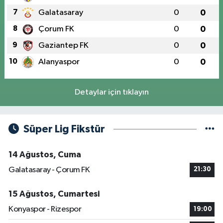
7
Galatasaray
0
0
8
Çorum FK
0
0
9
Gaziantep FK
0
0
10
Alanyaspor
0
0
Detaylar için tıklayın
Süper Lig Fikstür
14 Ağustos, Cuma
Galatasaray - Çorum FK
21:30
15 Ağustos, Cumartesi
Konyaspor - Rizespor
19:00