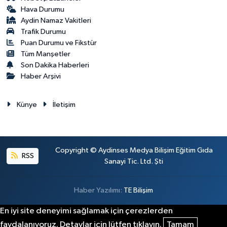
Hava Durumu
Aydin Namaz Vakitleri
Trafik Durumu
Puan Durumu ve Fikstür
Tüm Manşetler
Son Dakika Haberleri
Haber Arşivi
Künye
İletişim
Copyright © Aydinses Medya Bilişim Eğitim Gıda
RSS
Sanayi Tic. Ltd. Şti
Haber Yazılımı:
TE Bilişim
En iyi site deneyimi sağlamak için çerezlerden
faydalanıyoruz. Detaylar için lütfen tıklayın.
Tamam