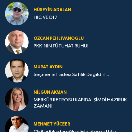
HÜSEYIN ADALAN
HİÇ VE D17
ÖZCAN PEHLIVANOĞLU
PKK’NIN FÜTUHAT RUHU!
MURAT AYDIN
Seçmenin İradesi Satılık Değildir!...
NILGÜN AKMAN
MERKÜR RETROSU KAPIDA: ŞİMDİ HAZIRLIK
ZAMANI
MEHMET YÜCEER
CHP’yi Kılıçdaroğlu eliyle ateşe attılar.