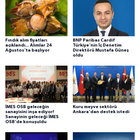
Fındık alım fiyatları
BNP Paribas Cardif
açıklandı... Alımlar 24
Türkiye'nin İç Denetim
Ağustos'ta başlıyor
Direktörü Mustafa Güneş
oldu
İMES OSB geleceğin
Kuru meyve sektörü
sanayisini inşa ediyor!
Ankara'dan destek istedi
Sanayinin geleceği İMES
OSB'de konuşuldu