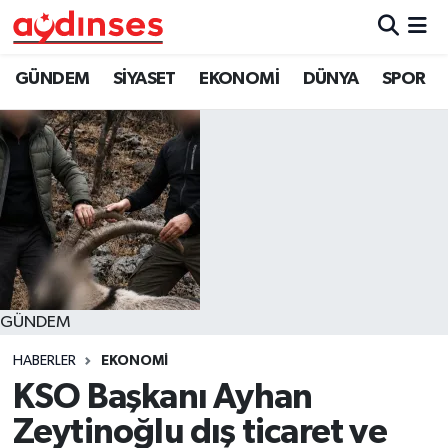
GÜNDEM
Nöbetçi Eczaneler
GÜNDEM
SİYASET
EKONOMİ
DÜNYA
SPOR
SİYASET
Hava Durumu
EKONOMİ
Aydin Namaz Vakitleri
DÜNYA
Trafik Durumu
SPOR
Süper Lig Puan Durumu ve Fikstür
GÜNDEM
MAGAZİN
Tüm Manşetler
HABERLER
EKONOMİ
YAŞAM
Son Dakika Haberleri
KSO Başkanı Ayhan
Zeytinoğlu dış ticaret ve
Haber Arşivi