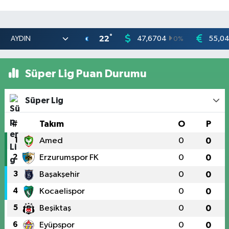
°
22
47,6704
55,0
0
%
Süper Lig Puan Durumu
Süper Lig
#
Takım
O
P
1
Amed
0
0
2
Erzurumspor FK
0
0
3
Başakşehir
0
0
4
Kocaelispor
0
0
5
Beşiktaş
0
0
6
Eyüpspor
0
0