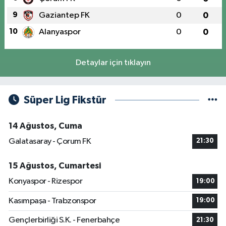
9
Gaziantep FK
0
0
10
Alanyaspor
0
0
Detaylar için tıklayın
Süper Lig Fikstür
14 Ağustos, Cuma
Galatasaray - Çorum FK
21:30
15 Ağustos, Cumartesi
Konyaspor - Rizespor
19:00
Kasımpaşa - Trabzonspor
19:00
Gençlerbirliği S.K. - Fenerbahçe
21:30