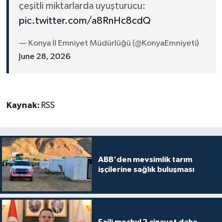
çeşitli miktarlarda uyuşturucu:
pic.twitter.com/a8RnHc8cdQ
— Konya İl Emniyet Müdürlüğü (@KonyaEmniyeti)
June 28, 2026
Kaynak:
RSS
ABB'den mevsimlik tarım
işçilerine sağlık buluşması
Faili meçhul 2 cinayet daha