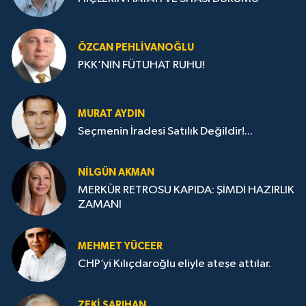
ÖZCAN PEHLIVANOĞLU
PKK’NIN FÜTUHAT RUHU!
MURAT AYDIN
Seçmenin İradesi Satılık Değildir!...
NILGÜN AKMAN
MERKÜR RETROSU KAPIDA: ŞİMDİ HAZIRLIK
ZAMANI
MEHMET YÜCEER
CHP’yi Kılıçdaroğlu eliyle ateşe attılar.
ZEKI SARIHAN