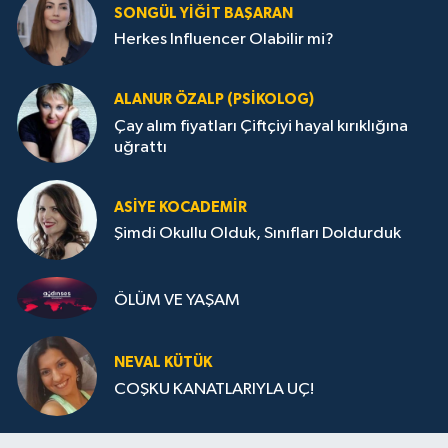
SONGÜL YIĞIT BAŞARAN
Herkes Influencer Olabilir mi?
ALANUR ÖZALP (PSIKOLOG)
Çay alım fiyatları Çiftçiyi hayal kırıklığına
uğrattı
ASIYE KOCADEMİR
Şimdi Okullu Olduk, Sınıfları Doldurduk
ÖLÜM VE YAŞAM
NEVAL KÜTÜK
COŞKU KANATLARIYLA UÇ!