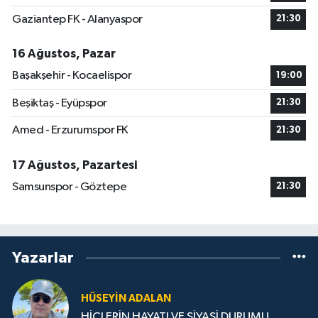
Gaziantep FK - Alanyaspor
21:30
16 Ağustos, Pazar
Başakşehir - Kocaelispor
19:00
Beşiktaş - Eyüpspor
21:30
Amed - Erzurumspor FK
21:30
17 Ağustos, Pazartesi
Samsunspor - Göztepe
21:30
Yazarlar
HÜSEYIN ADALAN
HİÇLERİN HAYATI VE SİYASİ DURUMU