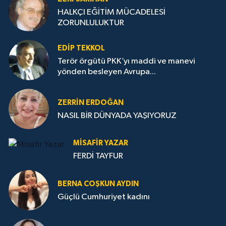
HALKÇI EĞİTİM MÜCADELESİ
ZORUNLULUKTUR
EDIP TEKKOL
Terör örgütü PKK’yı maddi ve manevi
yönden besleyen Avrupa...
ZERRIN ERDOĞAN
NASIL BİR DÜNYADA YAŞIYORUZ
MISAFIR YAZAR
FERDİ TAYFUR
BERNA COŞKUN AYDIN
Güçlü Cumhuriyet kadını