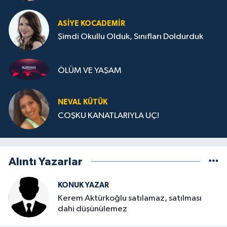
ASIYE KOCADEMİR
Şimdi Okullu Olduk, Sınıfları Doldurduk
ÖLÜM VE YAŞAM
NEVAL KÜTÜK
COŞKU KANATLARIYLA UÇ!
Alıntı Yazarlar
KONUK YAZAR
Kerem Aktürkoğlu satılamaz, satılması
dahi düşünülemez