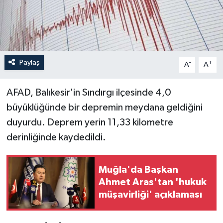
Paylaş
-
+
A
A
AFAD, Balıkesir'in Sındırgı ilçesinde 4,0
büyüklüğünde bir depremin meydana geldiğini
duyurdu. Deprem yerin 11,33 kilometre
derinliğinde kaydedildi.
Muğla'da Başkan
Ahmet Aras'tan 'hukuk
müşavirliği' açıklaması