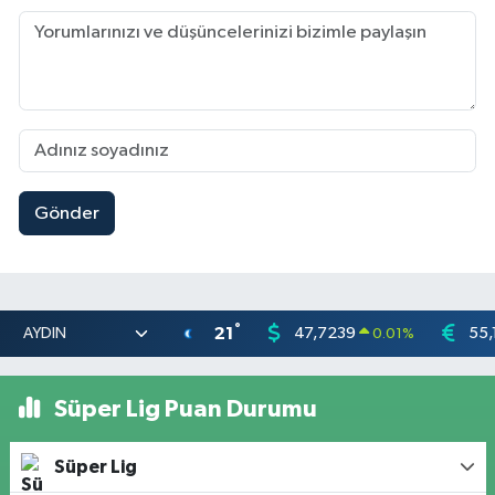
Gönder
°
21
47,7239
55,
0.01
%
Süper Lig Puan Durumu
Süper Lig