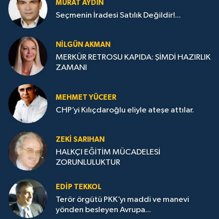
MURAT AYDIN
Seçmenin İradesi Satılık Değildir!...
NILGÜN AKMAN
MERKÜR RETROSU KAPIDA: ŞİMDİ HAZIRLIK
ZAMANI
MEHMET YÜCEER
CHP’yi Kılıçdaroğlu eliyle ateşe attılar.
ZEKI SARIHAN
HALKÇI EĞİTİM MÜCADELESİ
ZORUNLULUKTUR
EDIP TEKKOL
Terör örgütü PKK’yı maddi ve manevi
yönden besleyen Avrupa...