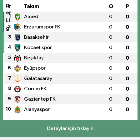
#
Takım
O
P
1
Amed
0
0
2
Erzurumspor FK
0
0
3
Başakşehir
0
0
4
Kocaelispor
0
0
5
Beşiktaş
0
0
6
Eyüpspor
0
0
7
Galatasaray
0
0
8
Çorum FK
0
0
9
Gaziantep FK
0
0
10
Alanyaspor
0
0
Detaylar için tıklayın