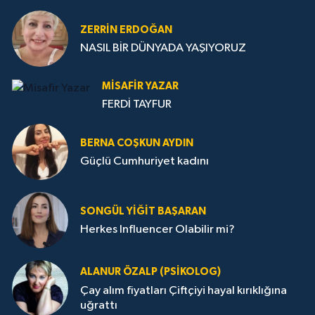
ZERRIN ERDOĞAN
NASIL BİR DÜNYADA YAŞIYORUZ
MISAFIR YAZAR
FERDİ TAYFUR
BERNA COŞKUN AYDIN
Güçlü Cumhuriyet kadını
SONGÜL YIĞIT BAŞARAN
Herkes Influencer Olabilir mi?
ALANUR ÖZALP (PSIKOLOG)
Çay alım fiyatları Çiftçiyi hayal kırıklığına
uğrattı