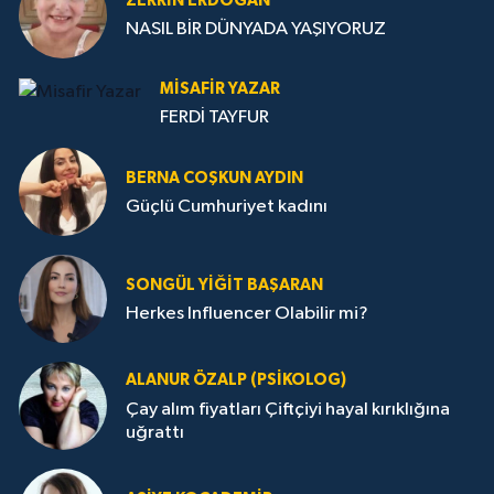
ZERRIN ERDOĞAN
NASIL BİR DÜNYADA YAŞIYORUZ
MISAFIR YAZAR
FERDİ TAYFUR
BERNA COŞKUN AYDIN
Güçlü Cumhuriyet kadını
SONGÜL YIĞIT BAŞARAN
Herkes Influencer Olabilir mi?
ALANUR ÖZALP (PSIKOLOG)
Çay alım fiyatları Çiftçiyi hayal kırıklığına
uğrattı