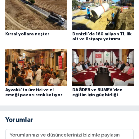
Kırsal yollara neşter
Denizli'de 160 milyon TL'lik
alt ve üstyapı yatırımı
Ayvalık'ta üretici ve el
DAĞDER ve BUMEV'den
emeği pazarı renk katıyor
eğitim için güç birliği
Yorumlar