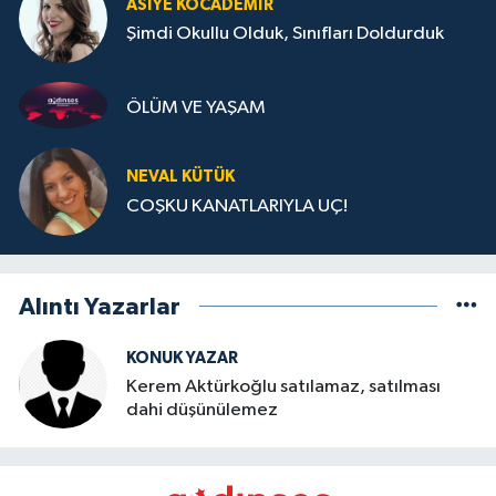
ASIYE KOCADEMİR
Şimdi Okullu Olduk, Sınıfları Doldurduk
ÖLÜM VE YAŞAM
NEVAL KÜTÜK
COŞKU KANATLARIYLA UÇ!
Alıntı Yazarlar
KONUK YAZAR
Kerem Aktürkoğlu satılamaz, satılması
dahi düşünülemez