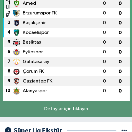
1
Amed
0
0
2
Erzurumspor FK
0
0
3
Başakşehir
0
0
4
Kocaelispor
0
0
5
Beşiktaş
0
0
6
Eyüpspor
0
0
7
Galatasaray
0
0
8
Çorum FK
0
0
9
Gaziantep FK
0
0
10
Alanyaspor
0
0
Detaylar için tıklayın
Süper Lig Fikstür