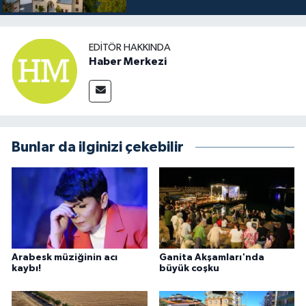
EDITÖR HAKKINDA
Haber Merkezi
Bunlar da ilginizi çekebilir
Arabesk müziğinin acı
Ganita Akşamları'nda
kaybı!
büyük coşku