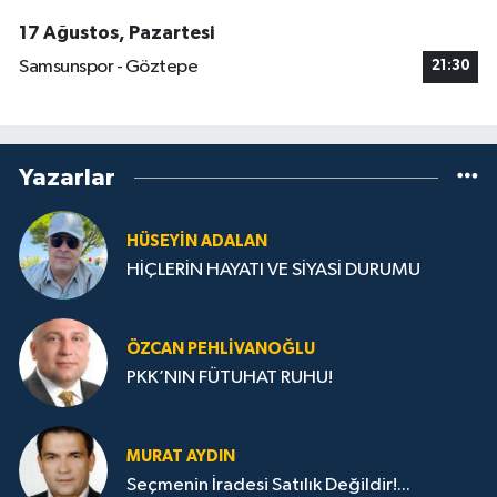
17 Ağustos, Pazartesi
Samsunspor - Göztepe
21:30
Yazarlar
HÜSEYIN ADALAN
HİÇLERİN HAYATI VE SİYASİ DURUMU
ÖZCAN PEHLIVANOĞLU
PKK’NIN FÜTUHAT RUHU!
MURAT AYDIN
Seçmenin İradesi Satılık Değildir!...