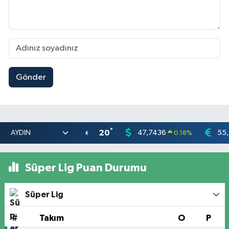
Gönder
°
20
47,7436
55
0.18
%
Süper Lig Puan Durumu
Süper Lig
#
Takım
O
P