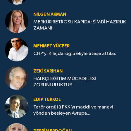
NILGÜN AKMAN
MERKÜR RETROSU KAPIDA: ŞİMDİ HAZIRLIK
ZAMANI
MEHMET YÜCEER
CHP’yi Kılıçdaroğlu eliyle ateşe attılar.
ZEKI SARIHAN
HALKÇI EĞİTİM MÜCADELESİ
ZORUNLULUKTUR
EDIP TEKKOL
Terör örgütü PKK’yı maddi ve manevi
yönden besleyen Avrupa...