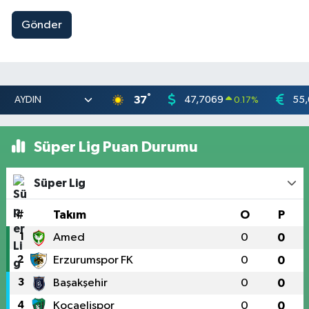
Gönder
°
37
47,7069
55
0.17
%
Süper Lig Puan Durumu
Süper Lig
#
Takım
O
P
1
Amed
0
0
2
Erzurumspor FK
0
0
3
Başakşehir
0
0
4
Kocaelispor
0
0