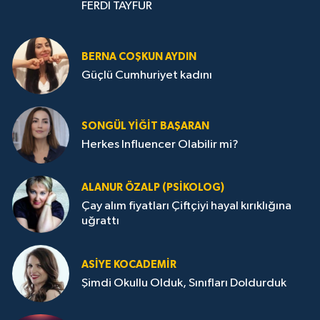
BERNA COŞKUN AYDIN
Güçlü Cumhuriyet kadını
SONGÜL YIĞIT BAŞARAN
Herkes Influencer Olabilir mi?
ALANUR ÖZALP (PSIKOLOG)
Çay alım fiyatları Çiftçiyi hayal kırıklığına
uğrattı
ASIYE KOCADEMİR
Şimdi Okullu Olduk, Sınıfları Doldurduk
ÖLÜM VE YAŞAM