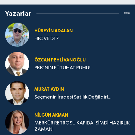
Yazarlar
HÜSEYIN ADALAN
HİÇ VE D17
ÖZCAN PEHLIVANOĞLU
PKK’NIN FÜTUHAT RUHU!
MURAT AYDIN
Seçmenin İradesi Satılık Değildir!...
NILGÜN AKMAN
MERKÜR RETROSU KAPIDA: ŞİMDİ HAZIRLIK
ZAMANI