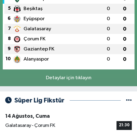
5
Beşiktaş
0
0
6
Eyüpspor
0
0
7
Galatasaray
0
0
8
Çorum FK
0
0
9
Gaziantep FK
0
0
10
Alanyaspor
0
0
Detaylar için tıklayın
Süper Lig Fikstür
14 Ağustos, Cuma
Galatasaray - Çorum FK
21:30