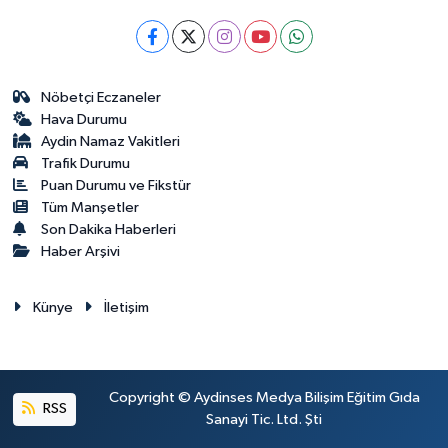
Nöbetçi Eczaneler
Hava Durumu
Aydin Namaz Vakitleri
Trafik Durumu
Puan Durumu ve Fikstür
Tüm Manşetler
Son Dakika Haberleri
Haber Arşivi
Künye
İletişim
Copyright © Aydinses Medya Bilişim Eğitim Gıda
RSS
Sanayi Tic. Ltd. Şti