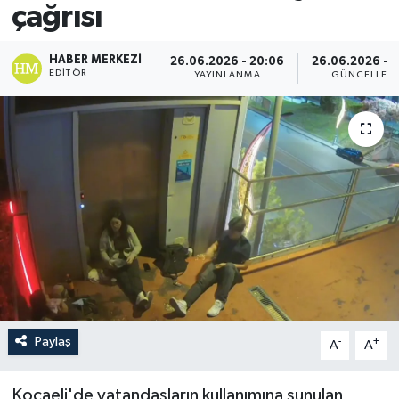
çağrısı
HABER MERKEZI
26.06.2026 - 20:06
26.06.2026 - 2
EDITÖR
YAYINLANMA
GÜNCELLEM
Paylaş
-
+
A
A
Kocaeli'de vatandaşların kullanımına sunulan