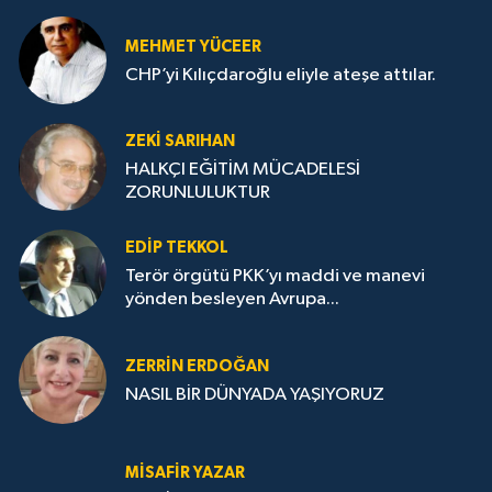
MEHMET YÜCEER
CHP’yi Kılıçdaroğlu eliyle ateşe attılar.
ZEKI SARIHAN
HALKÇI EĞİTİM MÜCADELESİ
ZORUNLULUKTUR
EDIP TEKKOL
Terör örgütü PKK’yı maddi ve manevi
yönden besleyen Avrupa...
ZERRIN ERDOĞAN
NASIL BİR DÜNYADA YAŞIYORUZ
MISAFIR YAZAR
FERDİ TAYFUR