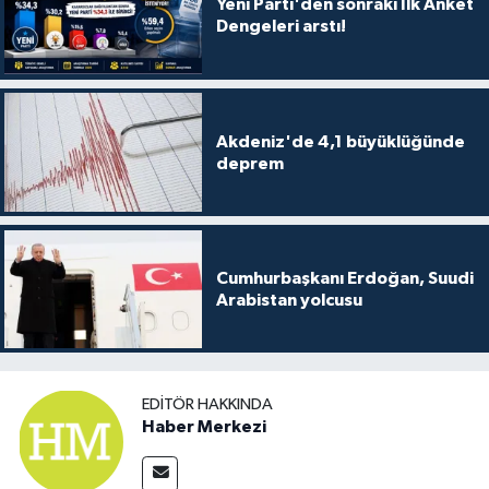
Yeni Parti'den sonraki İlk Anket
Dengeleri arstı!
Akdeniz'de 4,1 büyüklüğünde
deprem
Cumhurbaşkanı Erdoğan, Suudi
Arabistan yolcusu
EDITÖR HAKKINDA
Haber Merkezi