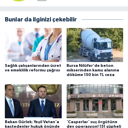
Bunlar da ilginizi çekebilir
Sağlık çalışanlarından ücret
Bursa Nilüfer'de beton
ve emeklilik reformu çağrısı
mikserinden kamu alanına
döküme 150 bin TL ceza
Bakan Gürlek: Yeşil Vatan'a
'Casperlar' suç örgütüne
kastedenler hukuk önünde
dev operasyon! 151 şüpheli