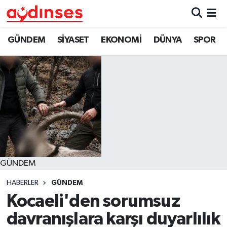
GÜNDEM
Nöbetçi Eczaneler
GÜNDEM
SİYASET
EKONOMİ
DÜNYA
SPOR
SİYASET
Hava Durumu
EKONOMİ
Aydin Namaz Vakitleri
DÜNYA
Trafik Durumu
SPOR
Süper Lig Puan Durumu ve Fikstür
GÜNDEM
MAGAZİN
Tüm Manşetler
HABERLER
GÜNDEM
YAŞAM
Son Dakika Haberleri
Kocaeli'den sorumsuz
davranışlara karşı duyarlılık
Haber Arşivi