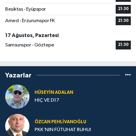
Beşiktaş - Eyüpspor
21:30
Amed - Erzurumspor FK
21:30
17 Ağustos, Pazartesi
Samsunspor - Göztepe
21:30
Yazarlar
HÜSEYIN ADALAN
HİÇ VE D17
ÖZCAN PEHLIVANOĞLU
PKK’NIN FÜTUHAT RUHU!