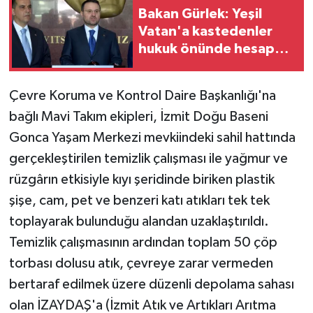
Bakan Gürlek: Yeşil
Vatan'a kastedenler
hukuk önünde hesap
verecek
Çevre Koruma ve Kontrol Daire Başkanlığı'na
bağlı Mavi Takım ekipleri, İzmit Doğu Baseni
Gonca Yaşam Merkezi mevkiindeki sahil hattında
gerçekleştirilen temizlik çalışması ile yağmur ve
rüzgârın etkisiyle kıyı şeridinde biriken plastik
şişe, cam, pet ve benzeri katı atıkları tek tek
toplayarak bulunduğu alandan uzaklaştırıldı.
Temizlik çalışmasının ardından toplam 50 çöp
torbası dolusu atık, çevreye zarar vermeden
bertaraf edilmek üzere düzenli depolama sahası
olan İZAYDAŞ'a (İzmit Atık ve Artıkları Arıtma