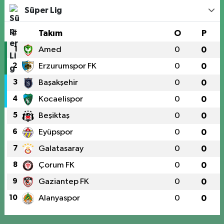
Süper Lig
#
Takım
O
P
1
Amed
0
0
2
Erzurumspor FK
0
0
3
Başakşehir
0
0
4
Kocaelispor
0
0
5
Beşiktaş
0
0
6
Eyüpspor
0
0
7
Galatasaray
0
0
8
Çorum FK
0
0
9
Gaziantep FK
0
0
10
Alanyaspor
0
0