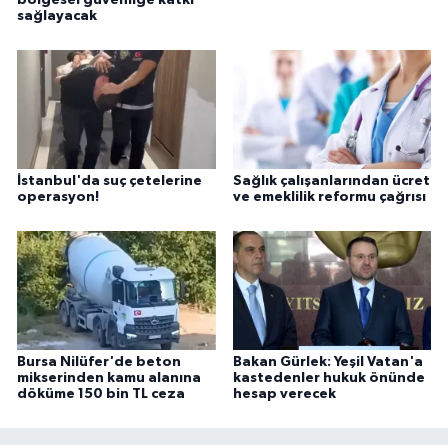
bölgesel güvenliğe katkı
sağlayacak
İstanbul'da suç çetelerine
Sağlık çalışanlarından ücret
operasyon!
ve emeklilik reformu çağrısı
Bursa Nilüfer'de beton
Bakan Gürlek: Yeşil Vatan'a
mikserinden kamu alanına
kastedenler hukuk önünde
döküme 150 bin TL ceza
hesap verecek