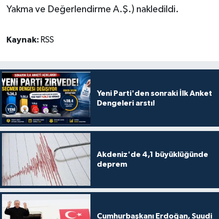
Yakma ve Değerlendirme A.Ş.) nakledildi.
Kaynak:
RSS
Yeni Parti'den sonraki İlk Anket
Dengeleri arstı!
Akdeniz'de 4,1 büyüklüğünde
deprem
Cumhurbaşkanı Erdoğan, Suudi