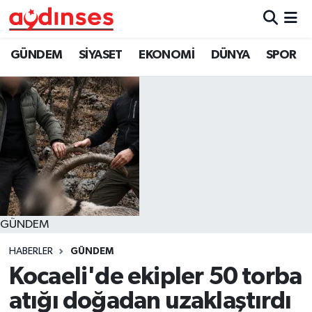
GÜNDEM
Nöbetçi Eczaneler
GÜNDEM
SİYASET
EKONOMİ
DÜNYA
SPOR
SİYASET
Hava Durumu
EKONOMİ
Aydin Namaz Vakitleri
DÜNYA
Trafik Durumu
SPOR
Süper Lig Puan Durumu ve Fikstür
GÜNDEM
MAGAZİN
Tüm Manşetler
HABERLER
GÜNDEM
YAŞAM
Son Dakika Haberleri
Kocaeli'de ekipler 50 torba
atığı doğadan uzaklaştırdı
Haber Arşivi