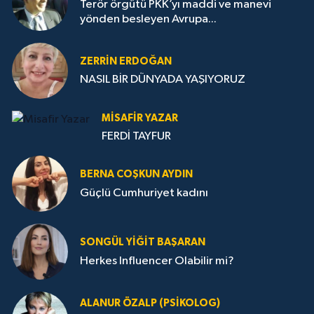
Terör örgütü PKK’yı maddi ve manevi
yönden besleyen Avrupa...
ZERRIN ERDOĞAN
NASIL BİR DÜNYADA YAŞIYORUZ
MISAFIR YAZAR
FERDİ TAYFUR
BERNA COŞKUN AYDIN
Güçlü Cumhuriyet kadını
SONGÜL YIĞIT BAŞARAN
Herkes Influencer Olabilir mi?
ALANUR ÖZALP (PSIKOLOG)