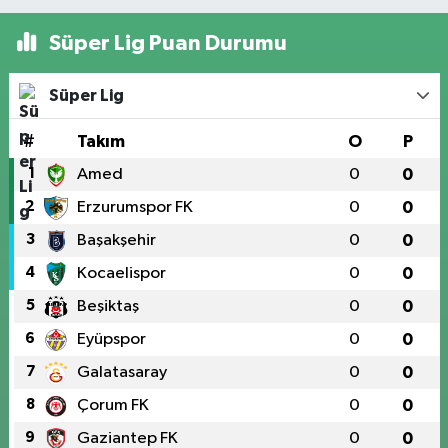
Süper Lig Puan Durumu
Süper Lig
#
Takım
O
P
1
Amed
0
0
2
Erzurumspor FK
0
0
3
Başakşehir
0
0
4
Kocaelispor
0
0
5
Beşiktaş
0
0
6
Eyüpspor
0
0
7
Galatasaray
0
0
8
Çorum FK
0
0
9
Gaziantep FK
0
0