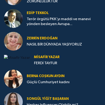
ZORUNLULUKTUR
EDIP TEKKOL
Terör örgütü PKK’yı maddi ve manevi
yönden besleyen Avrupa...
ZERRIN ERDOĞAN
NASIL BİR DÜNYADA YAŞIYORUZ
MISAFIR YAZAR
FERDİ TAYFUR
BERNA COŞKUN AYDIN
Güçlü Cumhuriyet kadını
SONGÜL YIĞIT BAŞARAN
Herkes Influencer Olabilir mi?