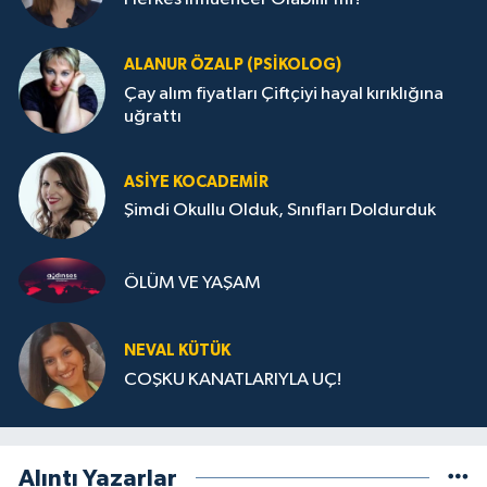
ALANUR ÖZALP (PSIKOLOG)
Çay alım fiyatları Çiftçiyi hayal kırıklığına
uğrattı
ASIYE KOCADEMİR
Şimdi Okullu Olduk, Sınıfları Doldurduk
ÖLÜM VE YAŞAM
NEVAL KÜTÜK
COŞKU KANATLARIYLA UÇ!
Alıntı Yazarlar