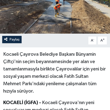
Paylaş
-
+
A
A
Kocaeli Çayırova Belediye Başkanı Bünyamin
Çiftçi'nin seçim beyannamesinde yer alan ve
tamamlanmasıyla birlikte Çayırovalılar için yeni bir
sosyal yaşam merkezi olacak Fatih Sultan
Mehmet Parkı'ndaki yenileme çalışmaları tüm
hızıyla sürüyor.
KOCAELİ (İGFA) -
Kocaeli Çayırova'nın yeni
sosyal yaşam merkezi olacak Fatih Sultan