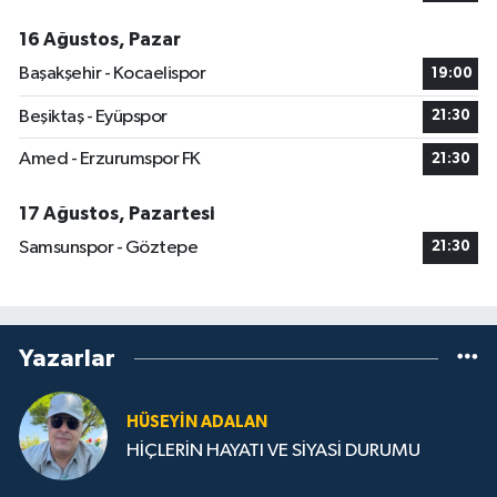
16 Ağustos, Pazar
Başakşehir - Kocaelispor
19:00
Beşiktaş - Eyüpspor
21:30
Amed - Erzurumspor FK
21:30
17 Ağustos, Pazartesi
Samsunspor - Göztepe
21:30
Yazarlar
HÜSEYIN ADALAN
HİÇLERİN HAYATI VE SİYASİ DURUMU