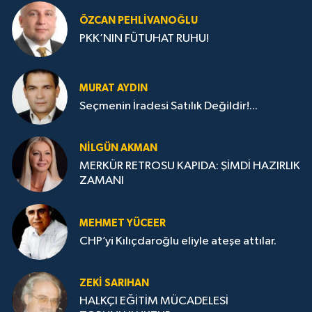
ÖZCAN PEHLIVANOĞLU
PKK’NIN FÜTUHAT RUHU!
MURAT AYDIN
Seçmenin İradesi Satılık Değildir!...
NILGÜN AKMAN
MERKÜR RETROSU KAPIDA: ŞİMDİ HAZIRLIK
ZAMANI
MEHMET YÜCEER
CHP’yi Kılıçdaroğlu eliyle ateşe attılar.
ZEKI SARIHAN
HALKÇI EĞİTİM MÜCADELESİ