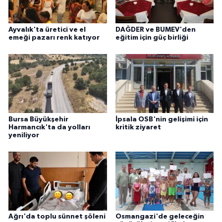
Ayvalık'ta üretici ve el
DAĞDER ve BUMEV'den
emeği pazarı renk katıyor
eğitim için güç birliği
Bursa Büyükşehir
İpsala OSB'nin gelişimi için
Harmancık'ta da yolları
kritik ziyaret
yeniliyor
Ağrı'da toplu sünnet şöleni
Osmangazi'de geleceğin