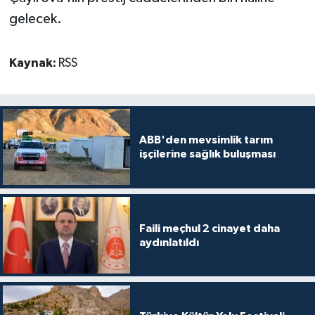
gelecek.
Kaynak:
RSS
ABB'den mevsimlik tarım
işçilerine sağlık buluşması
Faili meçhul 2 cinayet daha
aydınlatıldı