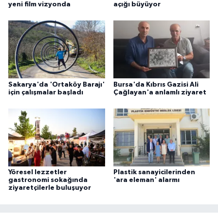
yeni film vizyonda
açığı büyüyor
Sakarya'da 'Ortaköy Barajı'
Bursa'da Kıbrıs Gazisi Ali
için çalışmalar başladı
Çağlayan'a anlamlı ziyaret
Yöresel lezzetler
Plastik sanayicilerinden
gastronomi sokağında
'ara eleman' alarmı
ziyaretçilerle buluşuyor