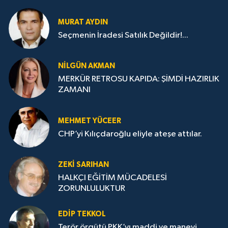
MURAT AYDIN
Seçmenin İradesi Satılık Değildir!...
NILGÜN AKMAN
MERKÜR RETROSU KAPIDA: ŞİMDİ HAZIRLIK
ZAMANI
MEHMET YÜCEER
CHP’yi Kılıçdaroğlu eliyle ateşe attılar.
ZEKI SARIHAN
HALKÇI EĞİTİM MÜCADELESİ
ZORUNLULUKTUR
EDIP TEKKOL
Terör örgütü PKK’yı maddi ve manevi