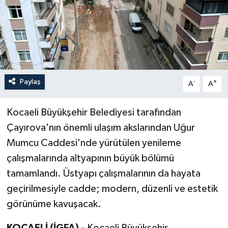
Paylaş
-
+
A
A
Kocaeli Büyükşehir Belediyesi tarafından
Çayırova'nın önemli ulaşım akslarından Uğur
Mumcu Caddesi'nde yürütülen yenileme
çalışmalarında altyapının büyük bölümü
tamamlandı. Üstyapı çalışmalarının da hayata
geçirilmesiyle cadde; modern, düzenli ve estetik
görünüme kavuşacak.
KOCAELİ (İGFA) -
Kocaeli Büyükşehir