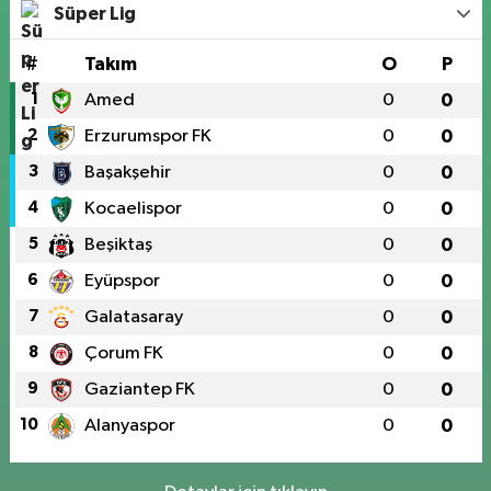
Süper Lig
#
Takım
O
P
1
Amed
0
0
2
Erzurumspor FK
0
0
3
Başakşehir
0
0
4
Kocaelispor
0
0
5
Beşiktaş
0
0
6
Eyüpspor
0
0
7
Galatasaray
0
0
8
Çorum FK
0
0
9
Gaziantep FK
0
0
10
Alanyaspor
0
0