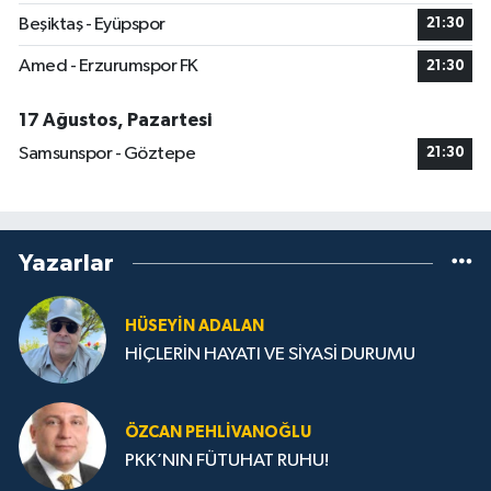
Beşiktaş - Eyüpspor
21:30
Amed - Erzurumspor FK
21:30
17 Ağustos, Pazartesi
Samsunspor - Göztepe
21:30
Yazarlar
HÜSEYIN ADALAN
HİÇLERİN HAYATI VE SİYASİ DURUMU
ÖZCAN PEHLIVANOĞLU
PKK’NIN FÜTUHAT RUHU!