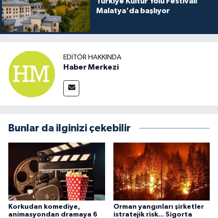
Türkiye Kültür Yolu Festivali
Malatya'da başlıyor
EDITÖR HAKKINDA
Haber Merkezi
Bunlar da ilginizi çekebilir
Korkudan komediye,
Orman yangınları şirketler
animasyondan dramaya 6
istratejik risk... Sigorta