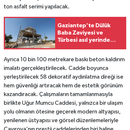
ton asfalt serimi yapılacak.
Gaziantep'te Dülük
Baba Zaviyesi ve
Türbesi asıl yerinde
yeniden inşa edilecek
Ayrıca 10 bin 100 metrekare baskı beton kaldırım
imalatı gerçekleştirilecek. Cadde boyunca
yerleştirilecek 58 dekoratif aydınlatma direği ise
hem güvenliği artıracak hem de estetik görünüm
kazandıracak. Çalışmaların tamamlanmasıyla
birlikte Uğur Mumcu Caddesi, yalnızca bir ulaşım
yolu olmanın ötesine geçerek modern altyapısı,
yenilenen üstyapısı ve görsel düzenlemeleriyle
Çayırova'nın prestij caddelerinden biri haline