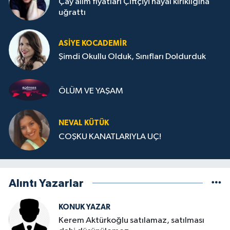
Çay alım fiyatları Çiftçiyi hayal kırıklığına
uğrattı
ASIYE KOCADEMİR
Şimdi Okullu Olduk, Sınıfları Doldurduk
ÖLÜM VE YAŞAM
NEVAL KÜTÜK
COŞKU KANATLARIYLA UÇ!
Alıntı Yazarlar
KONUK YAZAR
Kerem Aktürkoğlu satılamaz, satılması