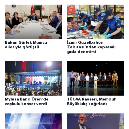
Bakan Gürlek Mumcu
İzmir Güzelbahçe
ailesiyle görüştü
Zabıtası'ndan kapsamlı
gıda denetimi
Mylasa Band Ören'de
TÜGVA Kayseri, Memduh
coşkulu konser verdi
Büyükkılıç'ı ağırladı