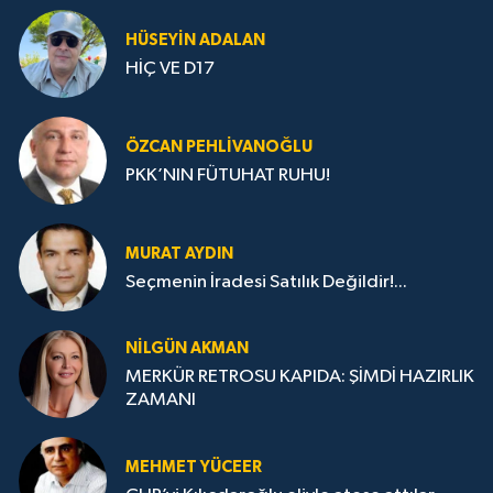
HÜSEYIN ADALAN
HİÇ VE D17
ÖZCAN PEHLIVANOĞLU
PKK’NIN FÜTUHAT RUHU!
MURAT AYDIN
Seçmenin İradesi Satılık Değildir!...
NILGÜN AKMAN
MERKÜR RETROSU KAPIDA: ŞİMDİ HAZIRLIK
ZAMANI
MEHMET YÜCEER