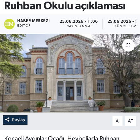
Ruhban Okulu açıklaması
HABER MERKEZI
25.06.2026 - 11:06
25.06.2026 - 11
EDITÖR
YAYINLANMA
GÜNCELLEME
Paylaş
-
+
A
A
Kocaeli Aydınlar Ocağı, Heybeliada Ruhban