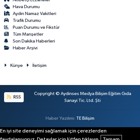
Hava Durumu
Aydin Namaz Vakitleri
Trafik Durumu
Puan Durumu ve Fikstür
Tüm Manşetler
Son Dakika Haberleri
Haber Arşivi
Künye
İletişim
Copyright © Aydinses Medya Bilişim Eğitim Gıda
RSS
Sanayi Tic. Ltd. Şti
Haber Yazılımı:
TE Bilişim
En iyi site deneyimi sağlamak için çerezlerden
faydalanıyoruz. Detaylar için lütfen tıklayın.
Tamam