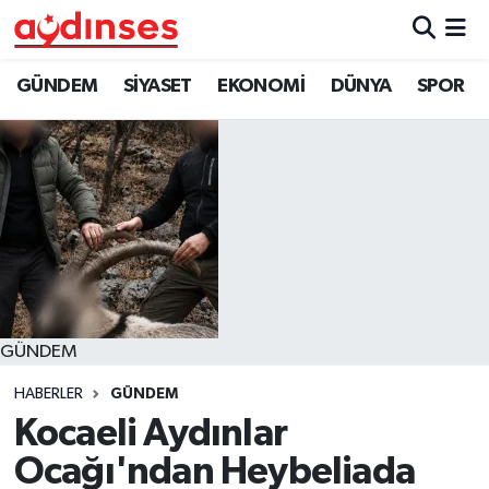
GÜNDEM
Nöbetçi Eczaneler
GÜNDEM
SİYASET
EKONOMİ
DÜNYA
SPOR
SİYASET
Hava Durumu
EKONOMİ
Aydin Namaz Vakitleri
DÜNYA
Trafik Durumu
SPOR
Süper Lig Puan Durumu ve Fikstür
GÜNDEM
MAGAZİN
Tüm Manşetler
HABERLER
GÜNDEM
YAŞAM
Son Dakika Haberleri
Kocaeli Aydınlar
Ocağı'ndan Heybeliada
Haber Arşivi