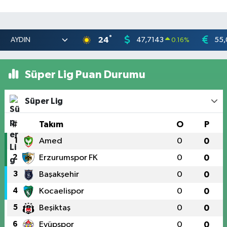
°
24
47,7143
55,
0.16
%
Süper Lig Puan Durumu
Süper Lig
#
Takım
O
P
1
Amed
0
0
2
Erzurumspor FK
0
0
3
Başakşehir
0
0
4
Kocaelispor
0
0
5
Beşiktaş
0
0
6
Eyüpspor
0
0