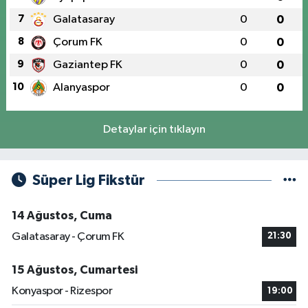
7
Galatasaray
0
0
8
Çorum FK
0
0
9
Gaziantep FK
0
0
10
Alanyaspor
0
0
Detaylar için tıklayın
Süper Lig Fikstür
14 Ağustos, Cuma
Galatasaray - Çorum FK
21:30
15 Ağustos, Cumartesi
Konyaspor - Rizespor
19:00