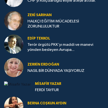
CHP’yi Kılıçdaroğlu eliyle ateşe attılar.
ZEKI SARIHAN
HALKÇI EĞİTİM MÜCADELESİ
ZORUNLULUKTUR
EDIP TEKKOL
Terör örgütü PKK’yı maddi ve manevi
yönden besleyen Avrupa...
ZERRIN ERDOĞAN
NASIL BİR DÜNYADA YAŞIYORUZ
MISAFIR YAZAR
FERDİ TAYFUR
BERNA COŞKUN AYDIN