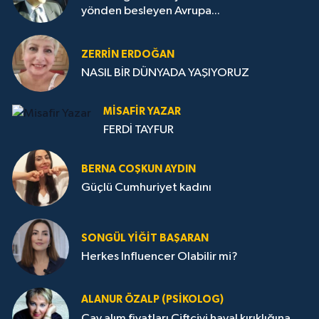
yönden besleyen Avrupa...
ZERRIN ERDOĞAN
NASIL BİR DÜNYADA YAŞIYORUZ
MISAFIR YAZAR
FERDİ TAYFUR
BERNA COŞKUN AYDIN
Güçlü Cumhuriyet kadını
SONGÜL YIĞIT BAŞARAN
Herkes Influencer Olabilir mi?
ALANUR ÖZALP (PSIKOLOG)
Çay alım fiyatları Çiftçiyi hayal kırıklığına