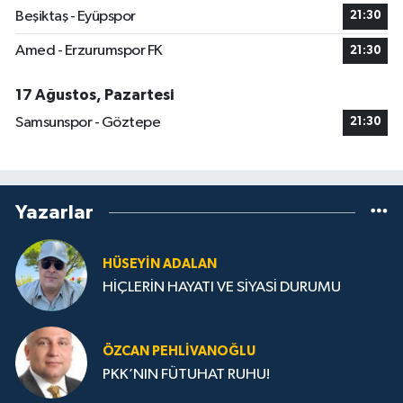
Beşiktaş - Eyüpspor
21:30
Amed - Erzurumspor FK
21:30
17 Ağustos, Pazartesi
Samsunspor - Göztepe
21:30
Yazarlar
HÜSEYIN ADALAN
HİÇLERİN HAYATI VE SİYASİ DURUMU
ÖZCAN PEHLIVANOĞLU
PKK’NIN FÜTUHAT RUHU!