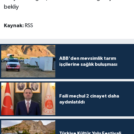
bekliy
Kaynak:
RSS
ABB'den mevsimlik tarım
işçilerine sağlık buluşması
Faili meçhul 2 cinayet daha
aydınlatıldı
Türkiye Kültür Yolu Festivali