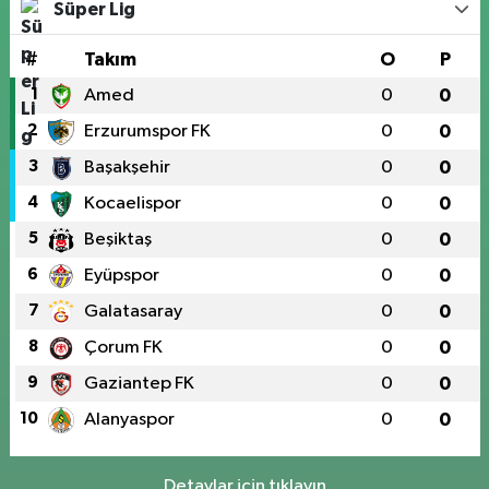
Süper Lig
#
Takım
O
P
1
Amed
0
0
2
Erzurumspor FK
0
0
3
Başakşehir
0
0
4
Kocaelispor
0
0
5
Beşiktaş
0
0
6
Eyüpspor
0
0
7
Galatasaray
0
0
8
Çorum FK
0
0
9
Gaziantep FK
0
0
10
Alanyaspor
0
0
Detaylar için tıklayın