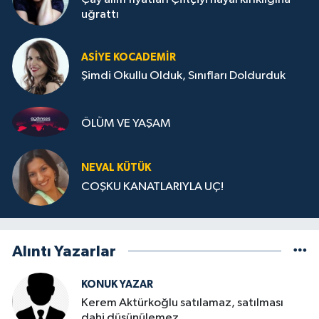
uğrattı
ASIYE KOCADEMİR
Şimdi Okullu Olduk, Sınıfları Doldurduk
ÖLÜM VE YAŞAM
NEVAL KÜTÜK
COŞKU KANATLARIYLA UÇ!
Alıntı Yazarlar
KONUK YAZAR
Kerem Aktürkoğlu satılamaz, satılması
dahi düşünülemez