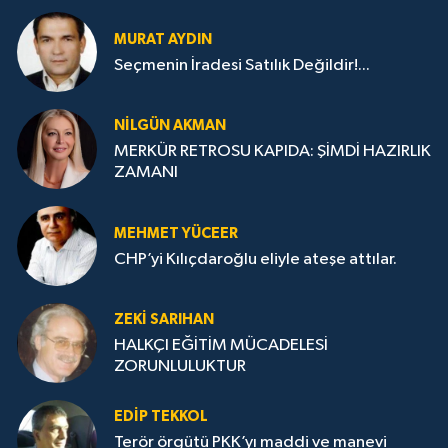
MURAT AYDIN
Seçmenin İradesi Satılık Değildir!...
NILGÜN AKMAN
MERKÜR RETROSU KAPIDA: ŞİMDİ HAZIRLIK
ZAMANI
MEHMET YÜCEER
CHP’yi Kılıçdaroğlu eliyle ateşe attılar.
ZEKI SARIHAN
HALKÇI EĞİTİM MÜCADELESİ
ZORUNLULUKTUR
EDIP TEKKOL
Terör örgütü PKK’yı maddi ve manevi