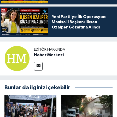
Yeni Parti'ye İlk Operasyon:
Manisa İl Başkanı İlksen
Özalper Gözaltına Alındı
EDITÖR HAKKINDA
Haber Merkezi
Bunlar da ilginizi çekebilir