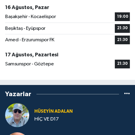
16 Ağustos, Pazar
Başakşehir - Kocaelispor
19:00
Beşiktaş - Eyüpspor
21:30
Amed - Erzurumspor FK
21:30
17 Ağustos, Pazartesi
Samsunspor - Göztepe
21:30
Yazarlar
HÜSEYIN ADALAN
HİÇ VE D17