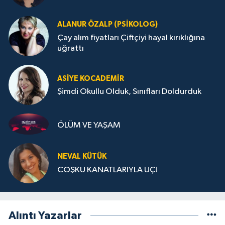
ALANUR ÖZALP (PSIKOLOG)
Çay alım fiyatları Çiftçiyi hayal kırıklığına
uğrattı
ASIYE KOCADEMİR
Şimdi Okullu Olduk, Sınıfları Doldurduk
ÖLÜM VE YAŞAM
NEVAL KÜTÜK
COŞKU KANATLARIYLA UÇ!
Alıntı Yazarlar