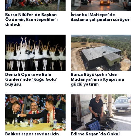
Bursa Nilüfer'de Başkan
İstanbul Maltepe'de
Özdemir, Esentepeliler'i
ilaçlama çalışmaları sürüyor
dinledi
Denizli Opera ve Bale
Bursa Büyükşehir'den
Günleri'nde 'Kuğu Gölü'
Mudanya'nın altyapısına
büyüsü
güçlü yatırım
Balıkesirspor sevdası için
Edirne Keşan'da Önkal