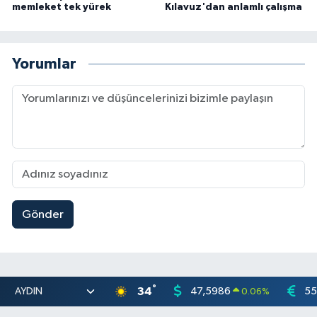
memleket tek yürek
Kılavuz'dan anlamlı çalışma
Yorumlar
Gönder
°
34
47,5986
55
0.06
%