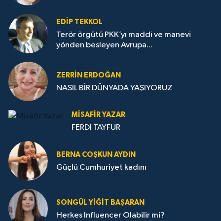
EDIP TEKKOL
Terör örgütü PKK’yı maddi ve manevi
yönden besleyen Avrupa...
ZERRIN ERDOĞAN
NASIL BİR DÜNYADA YAŞIYORUZ
MISAFIR YAZAR
FERDİ TAYFUR
BERNA COŞKUN AYDIN
Güçlü Cumhuriyet kadını
SONGÜL YIĞIT BAŞARAN
Herkes Influencer Olabilir mi?