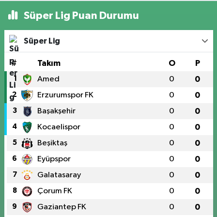
Süper Lig Puan Durumu
Süper Lig
#
Takım
O
P
1
Amed
0
0
2
Erzurumspor FK
0
0
3
Başakşehir
0
0
4
Kocaelispor
0
0
5
Beşiktaş
0
0
6
Eyüpspor
0
0
7
Galatasaray
0
0
8
Çorum FK
0
0
9
Gaziantep FK
0
0