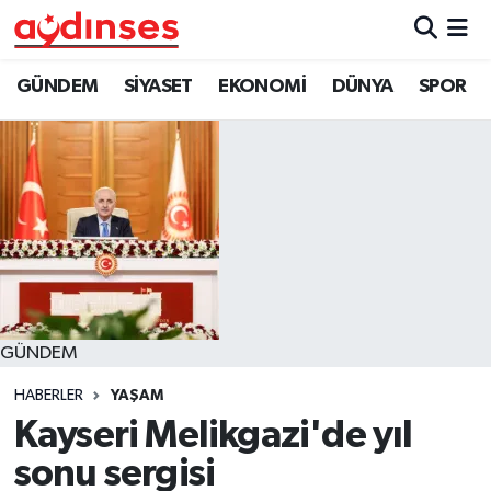
GÜNDEM
Nöbetçi Eczaneler
GÜNDEM
SİYASET
EKONOMİ
DÜNYA
SPOR
SİYASET
Hava Durumu
EKONOMİ
Aydin Namaz Vakitleri
DÜNYA
Trafik Durumu
SPOR
Süper Lig Puan Durumu ve Fikstür
GÜNDEM
MAGAZİN
Tüm Manşetler
HABERLER
YAŞAM
YAŞAM
Son Dakika Haberleri
Kayseri Melikgazi'de yıl
sonu sergisi
Haber Arşivi