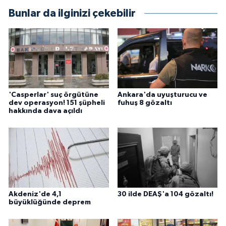
Bunlar da ilginizi çekebilir
'Casperlar' suç örgütüne
Ankara'da uyuşturucu ve
dev operasyon! 151 şüpheli
fuhuş 8 gözaltı
hakkında dava açıldı
Akdeniz'de 4,1
30 ilde DEAŞ'a 104 gözaltı!
büyüklüğünde deprem