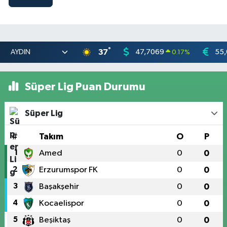
°
37
47,7069
55
0.17
%
Süper Lig Puan Durumu
Süper Lig
#
Takım
O
P
1
Amed
0
0
2
Erzurumspor FK
0
0
3
Başakşehir
0
0
4
Kocaelispor
0
0
5
Beşiktaş
0
0