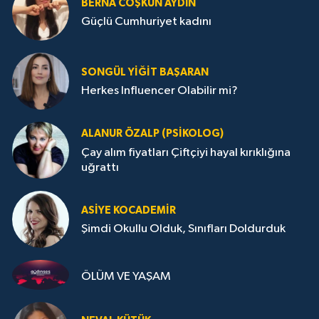
BERNA COŞKUN AYDIN
Güçlü Cumhuriyet kadını
SONGÜL YIĞIT BAŞARAN
Herkes Influencer Olabilir mi?
ALANUR ÖZALP (PSIKOLOG)
Çay alım fiyatları Çiftçiyi hayal kırıklığına
uğrattı
ASIYE KOCADEMİR
Şimdi Okullu Olduk, Sınıfları Doldurduk
ÖLÜM VE YAŞAM