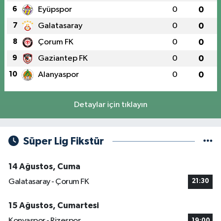
6
Eyüpspor
0
0
7
Galatasaray
0
0
8
Çorum FK
0
0
9
Gaziantep FK
0
0
10
Alanyaspor
0
0
Detaylar için tıklayın
Süper Lig Fikstür
14 Ağustos, Cuma
Galatasaray - Çorum FK
21:30
15 Ağustos, Cumartesi
Konyaspor - Rizespor
19:00