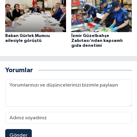
Bakan Gürlek Mumcu
İzmir Güzelbahçe
ailesiyle görüştü
Zabıtası'ndan kapsamlı
gıda denetimi
Yorumlar
Gönder