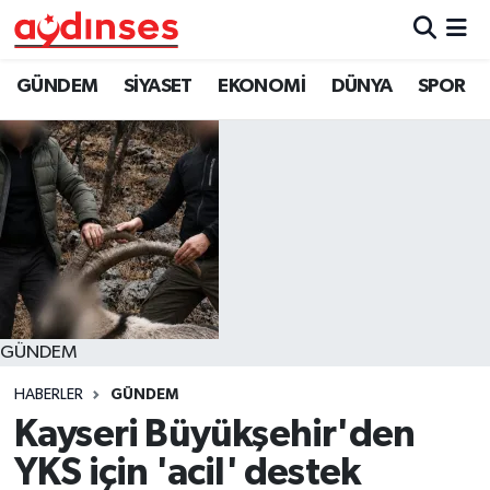
GÜNDEM
Nöbetçi Eczaneler
GÜNDEM
SİYASET
EKONOMİ
DÜNYA
SPOR
SİYASET
Hava Durumu
EKONOMİ
Aydin Namaz Vakitleri
DÜNYA
Trafik Durumu
SPOR
Süper Lig Puan Durumu ve Fikstür
GÜNDEM
MAGAZİN
Tüm Manşetler
HABERLER
GÜNDEM
YAŞAM
Son Dakika Haberleri
Kayseri Büyükşehir'den
YKS için 'acil' destek
Haber Arşivi