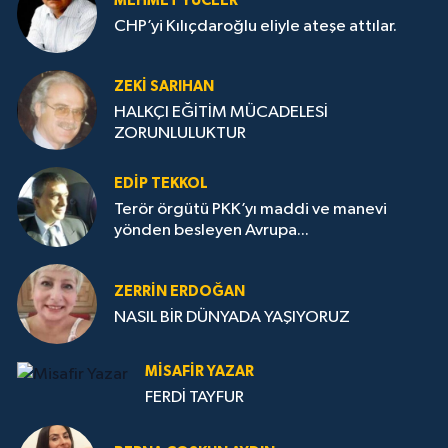
MEHMET YÜCEER
CHP’yi Kılıçdaroğlu eliyle ateşe attılar.
ZEKI SARIHAN
HALKÇI EĞİTİM MÜCADELESİ
ZORUNLULUKTUR
EDIP TEKKOL
Terör örgütü PKK’yı maddi ve manevi
yönden besleyen Avrupa...
ZERRIN ERDOĞAN
NASIL BİR DÜNYADA YAŞIYORUZ
MISAFIR YAZAR
FERDİ TAYFUR