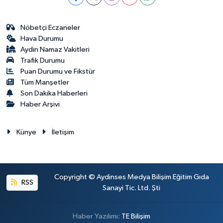
Nöbetçi Eczaneler
Hava Durumu
Aydin Namaz Vakitleri
Trafik Durumu
Puan Durumu ve Fikstür
Tüm Manşetler
Son Dakika Haberleri
Haber Arşivi
Künye
İletişim
Copyright © Aydinses Medya Bilişim Eğitim Gıda
RSS
Sanayi Tic. Ltd. Şti
Haber Yazılımı:
TE Bilişim