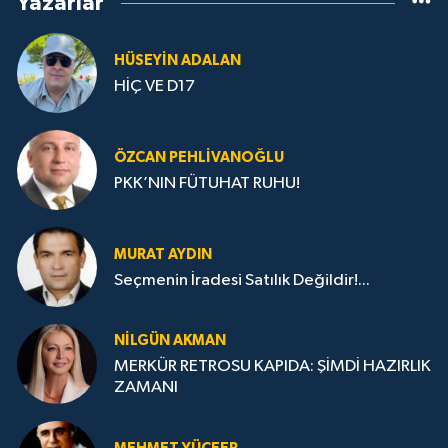
Yazarlar
HÜSEYIN ADALAN
HİÇ VE D17
ÖZCAN PEHLIVANOĞLU
PKK’NIN FÜTUHAT RUHU!
MURAT AYDIN
Seçmenin İradesi Satılık Değildir!...
NILGÜN AKMAN
MERKÜR RETROSU KAPIDA: ŞİMDİ HAZIRLIK
ZAMANI