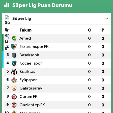
Süper Lig Puan Durumu
Süper Lig
#
Takım
O
P
1
Amed
0
0
2
Erzurumspor FK
0
0
3
Başakşehir
0
0
4
Kocaelispor
0
0
5
Beşiktaş
0
0
6
Eyüpspor
0
0
7
Galatasaray
0
0
8
Çorum FK
0
0
9
Gaziantep FK
0
0