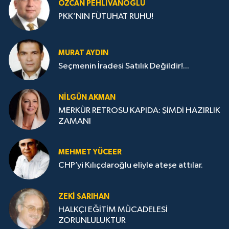
ÖZCAN PEHLIVANOĞLU
PKK’NIN FÜTUHAT RUHU!
MURAT AYDIN
Seçmenin İradesi Satılık Değildir!...
NILGÜN AKMAN
MERKÜR RETROSU KAPIDA: ŞİMDİ HAZIRLIK
ZAMANI
MEHMET YÜCEER
CHP’yi Kılıçdaroğlu eliyle ateşe attılar.
ZEKI SARIHAN
HALKÇI EĞİTİM MÜCADELESİ
ZORUNLULUKTUR