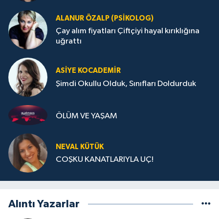
ALANUR ÖZALP (PSIKOLOG)
Çay alım fiyatları Çiftçiyi hayal kırıklığına
uğrattı
ASIYE KOCADEMİR
Şimdi Okullu Olduk, Sınıfları Doldurduk
ÖLÜM VE YAŞAM
NEVAL KÜTÜK
COŞKU KANATLARIYLA UÇ!
Alıntı Yazarlar