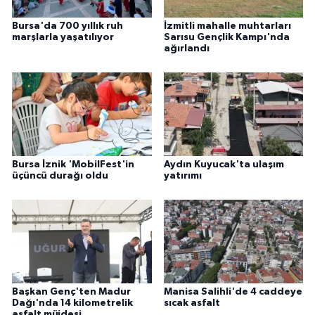
Bursa'da 700 yıllık ruh
İzmitli mahalle muhtarları
marşlarla yaşatılıyor
Sarısu Gençlik Kampı'nda
ağırlandı
Bursa İznik 'MobilFest'in
Aydın Kuyucak'ta ulaşım
üçüncü durağı oldu
yatırımı
Başkan Genç'ten Madur
Manisa Salihli'de 4 caddeye
Dağı'nda 14 kilometrelik
sıcak asfalt
asfalt müjdesi