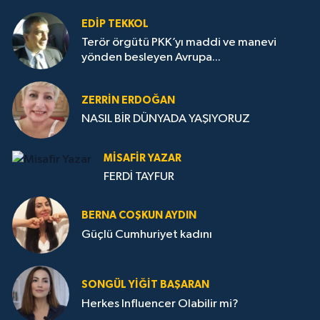
EDIP TEKKOL
Terör örgütü PKK’yı maddi ve manevi
yönden besleyen Avrupa...
ZERRIN ERDOĞAN
NASIL BİR DÜNYADA YAŞIYORUZ
MISAFIR YAZAR
FERDİ TAYFUR
BERNA COŞKUN AYDIN
Güçlü Cumhuriyet kadını
SONGÜL YIĞIT BAŞARAN
Herkes Influencer Olabilir mi?