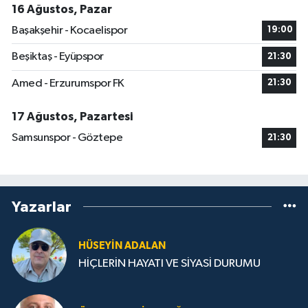
16 Ağustos, Pazar
Başakşehir - Kocaelispor
19:00
Beşiktaş - Eyüpspor
21:30
Amed - Erzurumspor FK
21:30
17 Ağustos, Pazartesi
Samsunspor - Göztepe
21:30
Yazarlar
HÜSEYIN ADALAN
HİÇLERİN HAYATI VE SİYASİ DURUMU