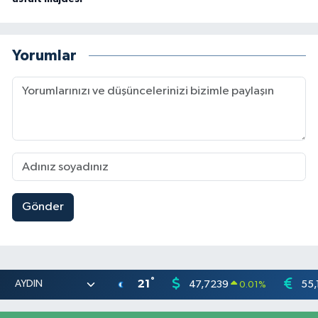
Yorumlar
Gönder
°
21
47,7239
55,
0.01
%