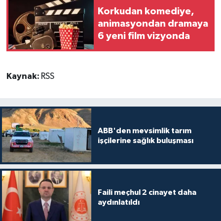
Korkudan komediye,
animasyondan dramaya
6 yeni film vizyonda
Kaynak:
RSS
ABB'den mevsimlik tarım
işçilerine sağlık buluşması
Faili meçhul 2 cinayet daha
aydınlatıldı