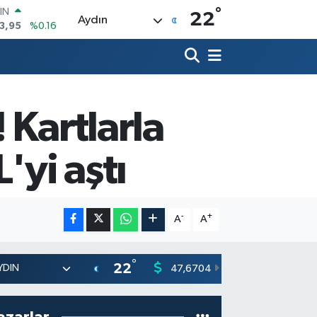
°
R
22
Aydın
704
%0
406
%-0.08
İN
43
%0
 ALTIN
.87
%0.12
 Kartlarla
00
9
%70
IN
'yi aştı
3,95
%0.16
-
+
A
A
°
22
47,6704
55,0406
0
%
azarlar