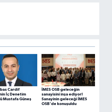
bas Cardif
İMES OSB geleceğin
nin İç Denetim
sanayisini inşa ediyor!
rü Mustafa Güneş
Sanayinin geleceği İMES
OSB'de konuşuldu