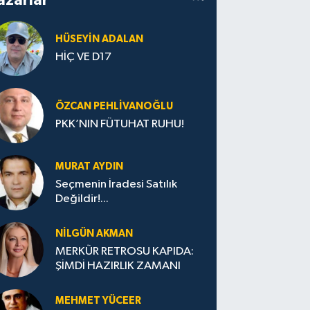
HÜSEYIN ADALAN
HİÇ VE D17
ÖZCAN PEHLIVANOĞLU
PKK’NIN FÜTUHAT RUHU!
MURAT AYDIN
Seçmenin İradesi Satılık
Değildir!...
NILGÜN AKMAN
MERKÜR RETROSU KAPIDA:
ŞİMDİ HAZIRLIK ZAMANI
MEHMET YÜCEER