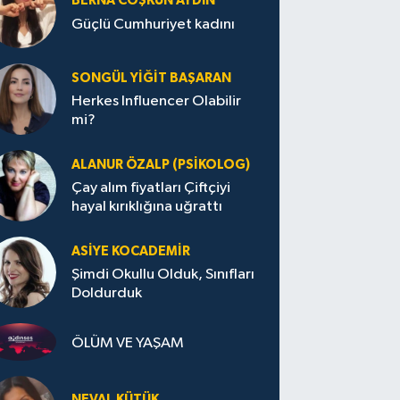
BERNA COŞKUN AYDIN
Güçlü Cumhuriyet kadını
SONGÜL YIĞIT BAŞARAN
Herkes Influencer Olabilir
mi?
ALANUR ÖZALP (PSIKOLOG)
Çay alım fiyatları Çiftçiyi
hayal kırıklığına uğrattı
ASIYE KOCADEMİR
Şimdi Okullu Olduk, Sınıfları
Doldurduk
ÖLÜM VE YAŞAM
NEVAL KÜTÜK