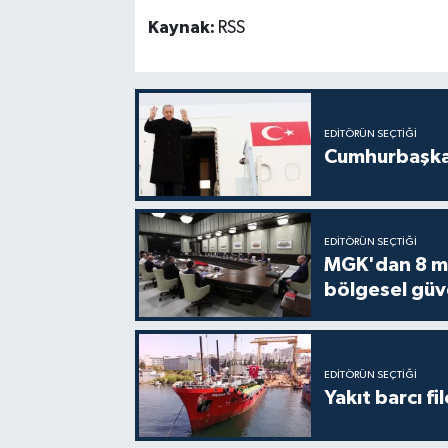
Kaynak:
RSS
EDITÖRÜN SEÇTIĞI
Cumhurbaşkan
EDITÖRÜN SEÇTIĞI
MGK'dan 8 mad
bölgesel güv
EDITÖRÜN SEÇTIĞI
Yakıt barcı fi