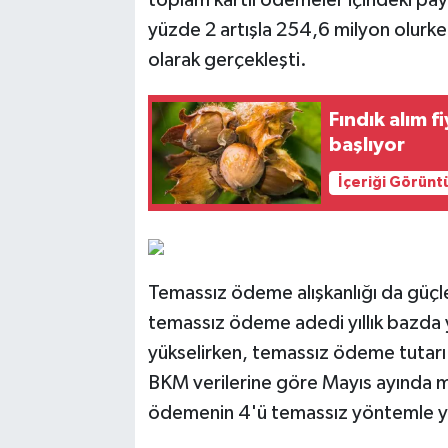
yüzde 2 artışla 254,6 milyon olurke
olarak gerçekleşti.
Fındık alım f
başlıyor
İçeriği Görünt
Temassız ödeme alışkanlığı da güçl
temassız ödeme adedi yıllık bazda 
yükselirken, temassız ödeme tutarı 
BKM verilerine göre Mayıs ayında ma
ödemenin 4'ü temassız yöntemle ya