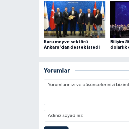
Kuru meyve sektörü
Bilişim 
Ankara'dan destek istedi
dolarlık
Yorumlar