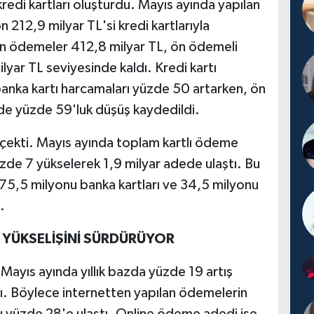
edi kartları oluşturdu. Mayıs ayında yapılan
n 212,9 milyar TL'si kredi kartlarıyla
lan ödemeler 412,8 milyar TL, ön ödemeli
lyar TL seviyesinde kaldı. Kredi kartı
banka kartı harcamaları yüzde 50 artarken, ön
de yüzde 59'luk düşüş kaydedildi.
çekti. Mayıs ayında toplam kartlı ödeme
üzde 7 yükselerek 1,9 milyar adede ulaştı. Bu
, 775,5 milyonu banka kartları ve 34,5 milyonu
.
 YÜKSELİŞİNİ SÜRDÜRÜYOR
Mayıs ayında yıllık bazda yüzde 19 artış
ı. Böylece internetten yapılan ödemelerin
ı yüzde 28'e ulaştı. Online ödeme adedi ise