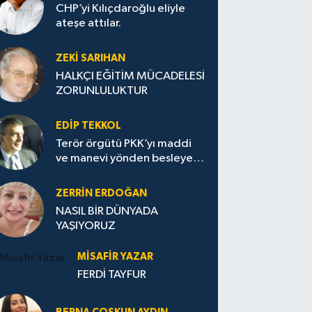
CHP’yi Kılıçdaroğlu eliyle
ateşe attılar.
ZEKI SARIHAN
HALKÇI EĞİTİM MÜCADELESİ
ZORUNLULUKTUR
EDIP TEKKOL
Terör örgütü PKK’yı maddi
ve manevi yönden besleyen
Avrupa...
ZERRIN ERDOĞAN
NASIL BİR DÜNYADA
YAŞIYORUZ
MISAFIR YAZAR
FERDİ TAYFUR