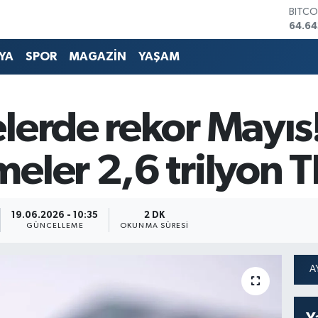
DOLA
47,6
EURO
55,0
YA
SPOR
MAGAZİN
YAŞAM
STERL
64,21
GRAM
6500
lerde rekor Mayıs!
BİST1
13.79
BITCO
ler 2,6 trilyon TL
64.64
19.06.2026 - 10:35
2 DK
GÜNCELLEME
OKUNMA SÜRESI
Y