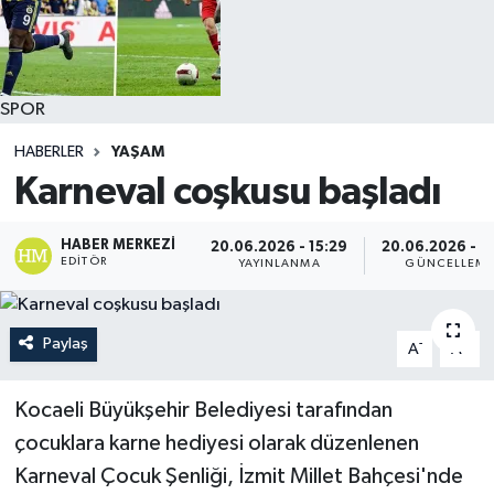
SPOR
HABERLER
YAŞAM
Karneval coşkusu başladı
HABER MERKEZI
20.06.2026 - 15:29
20.06.2026 - 1
EDITÖR
YAYINLANMA
GÜNCELLEM
Paylaş
-
+
A
A
Kocaeli Büyükşehir Belediyesi tarafından
çocuklara karne hediyesi olarak düzenlenen
Karneval Çocuk Şenliği, İzmit Millet Bahçesi'nde