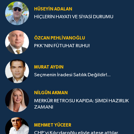
HÜSEYIN ADALAN
HİÇLERİN HAYATI VE SİYASİ DURUMU
ÖZCAN PEHLIVANOĞLU
PKK’NIN FÜTUHAT RUHU!
MURAT AYDIN
Seçmenin İradesi Satılık Değildir!...
NILGÜN AKMAN
MERKÜR RETROSU KAPIDA: ŞİMDİ HAZIRLIK
ZAMANI
MEHMET YÜCEER
CHP’yi Kılıçdaroğlu eliyle ateşe attılar.