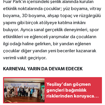
Fuar Park'ın içerisindeki şenlik alanında kurulan
etkinlik noktalarında çocuklar; yüz boyama, vitray
boyama, 3D boyama, ahşap topaç ve rüzgârgülü
yapımı gibi birçok atölyeye katılma imkânı
buluyor. Ayrıca sanal gerçeklik deneyimleri, spor
etkinlikleri ve eğlenceli yarışmalar da çocukların
ilgi odağı haline gelirken, bir yandan eğlenen
çocuklar diğer yandan yeni beceriler kazanarak
verimli vakit geçiriyor.
KARNEVAL YARIN DA DEVAM EDECEK
Yeşilay'dan göçmen
gençleri bağımlılık
risklerinden koruyacak
uluslararası model