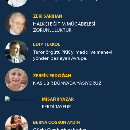
ZEKI SARIHAN
HALKÇI EĞİTİM MÜCADELESİ
ZORUNLULUKTUR
EDIP TEKKOL
Terör örgütü PKK’yı maddi ve manevi
yönden besleyen Avrupa...
ZERRIN ERDOĞAN
NASIL BİR DÜNYADA YAŞIYORUZ
MISAFIR YAZAR
FERDİ TAYFUR
BERNA COŞKUN AYDIN