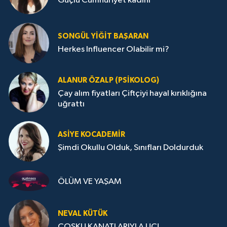
Güçlü Cumhuriyet kadını
SONGÜL YIĞIT BAŞARAN
Herkes Influencer Olabilir mi?
ALANUR ÖZALP (PSIKOLOG)
Çay alım fiyatları Çiftçiyi hayal kırıklığına
uğrattı
ASIYE KOCADEMİR
Şimdi Okullu Olduk, Sınıfları Doldurduk
ÖLÜM VE YAŞAM
NEVAL KÜTÜK
COŞKU KANATLARIYLA UÇ!