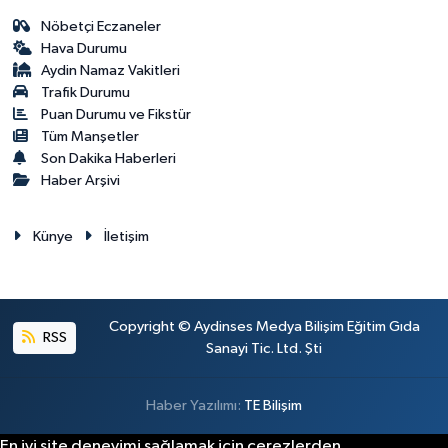
Nöbetçi Eczaneler
Hava Durumu
Aydin Namaz Vakitleri
Trafik Durumu
Puan Durumu ve Fikstür
Tüm Manşetler
Son Dakika Haberleri
Haber Arşivi
Künye
İletişim
Copyright © Aydinses Medya Bilişim Eğitim Gıda
RSS
Sanayi Tic. Ltd. Şti
Haber Yazılımı:
TE Bilişim
En iyi site deneyimi sağlamak için çerezlerden