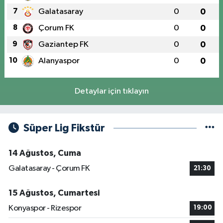
7
Galatasaray
0
0
8
Çorum FK
0
0
9
Gaziantep FK
0
0
10
Alanyaspor
0
0
Detaylar için tıklayın
Süper Lig Fikstür
14 Ağustos, Cuma
Galatasaray - Çorum FK
21:30
15 Ağustos, Cumartesi
Konyaspor - Rizespor
19:00