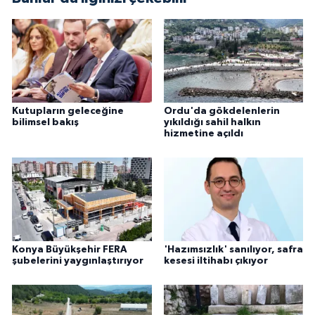
Kutupların geleceğine
Ordu'da gökdelenlerin
bilimsel bakış
yıkıldığı sahil halkın
hizmetine açıldı
Konya Büyükşehir FERA
'Hazımsızlık' sanılıyor, safra
şubelerini yaygınlaştırıyor
kesesi iltihabı çıkıyor