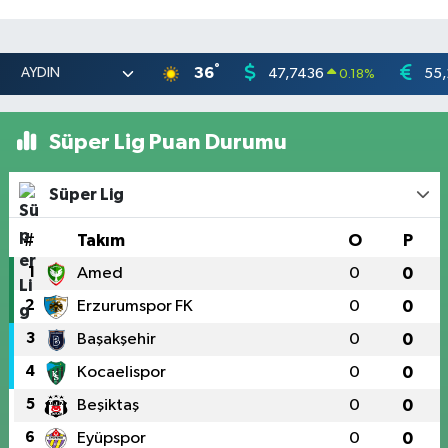
°
36
47,7436
55,
0.18
%
Süper Lig Puan Durumu
Süper Lig
#
Takım
O
P
1
Amed
0
0
2
Erzurumspor FK
0
0
3
Başakşehir
0
0
4
Kocaelispor
0
0
5
Beşiktaş
0
0
6
Eyüpspor
0
0