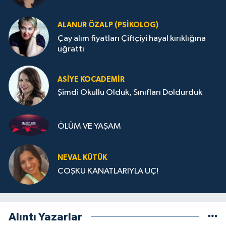
ALANUR ÖZALP (PSIKOLOG)
Çay alım fiyatları Çiftçiyi hayal kırıklığına
uğrattı
ASIYE KOCADEMİR
Şimdi Okullu Olduk, Sınıfları Doldurduk
ÖLÜM VE YAŞAM
NEVAL KÜTÜK
COŞKU KANATLARIYLA UÇ!
Alıntı Yazarlar