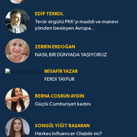
EDIP TEKKOL
Terör örgütü PKK’yı maddi ve manevi
yönden besleyen Avrupa...
ZERRIN ERDOĞAN
NASIL BİR DÜNYADA YAŞIYORUZ
MISAFIR YAZAR
FERDİ TAYFUR
BERNA COŞKUN AYDIN
Güçlü Cumhuriyet kadını
SONGÜL YIĞIT BAŞARAN
Herkes Influencer Olabilir mi?