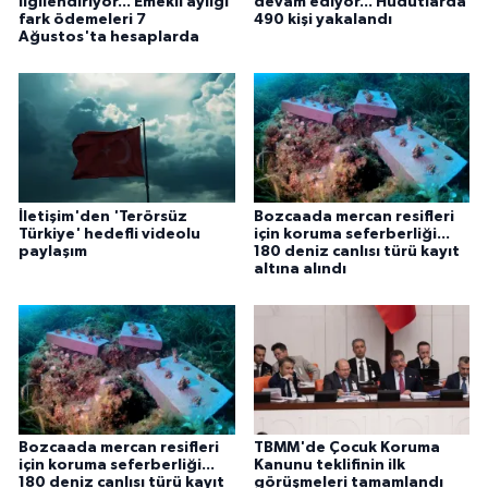
ilgilendiriyor... Emekli aylığı
devam ediyor... Hudutlarda
fark ödemeleri 7
490 kişi yakalandı
Ağustos'ta hesaplarda
İletişim'den 'Terörsüz
Bozcaada mercan resifleri
Türkiye' hedefli videolu
için koruma seferberliği...
paylaşım
180 deniz canlısı türü kayıt
altına alındı
Bozcaada mercan resifleri
TBMM'de Çocuk Koruma
için koruma seferberliği...
Kanunu teklifinin ilk
180 deniz canlısı türü kayıt
görüşmeleri tamamlandı