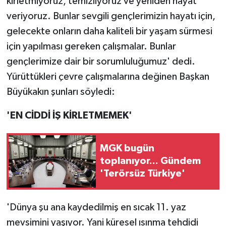
kirletmiyoruz, temizliyoruz ve yeniden hayat
veriyoruz. Bunlar sevgili gençlerimizin hayatı için,
gelecekte onların daha kaliteli bir yaşam sürmesi
için yapılması gereken çalışmalar. Bunlar
gençlerimize dair bir sorumluluğumuz' dedi.
Yürüttükleri çevre çalışmalarına değinen Başkan
Büyükakın şunları söyledi:
'EN CİDDİ İŞ KİRLETMEMEK'
MGK bugün
toplanıyor... Gündem
'Terörsüz Türkiye'
'Dünya şu ana kaydedilmiş en sıcak 11. yaz
mevsimini yaşıyor. Yani küresel ısınma tehdidi