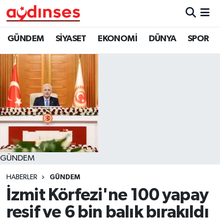
GÜNDEM
Nöbetçi Eczaneler
GÜNDEM
SİYASET
EKONOMİ
DÜNYA
SPOR
SİYASET
Hava Durumu
EKONOMİ
Aydin Namaz Vakitleri
DÜNYA
Trafik Durumu
SPOR
Süper Lig Puan Durumu ve Fikstür
GÜNDEM
MAGAZİN
Tüm Manşetler
HABERLER
GÜNDEM
YAŞAM
Son Dakika Haberleri
İzmit Körfezi'ne 100 yapay
resif ve 6 bin balık bırakıldı
Haber Arşivi