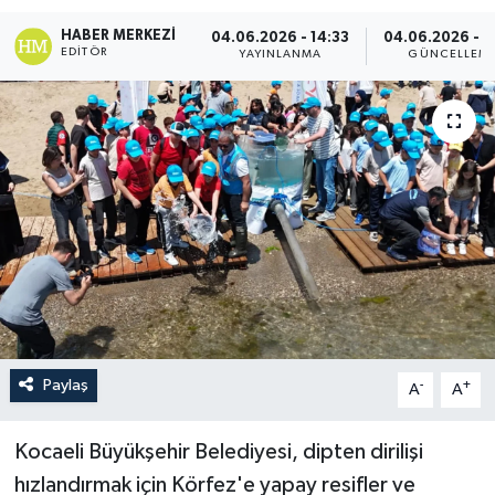
HABER MERKEZI
04.06.2026 - 14:33
04.06.2026 - 1
EDITÖR
YAYINLANMA
GÜNCELLEM
Paylaş
-
+
A
A
Kocaeli Büyükşehir Belediyesi, dipten dirilişi
hızlandırmak için Körfez'e yapay resifler ve