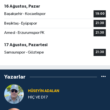
16 Ağustos, Pazar
Başakşehir - Kocaelispor
19:00
Beşiktaş - Eyüpspor
21:30
Amed - Erzurumspor FK
21:30
17 Ağustos, Pazartesi
Samsunspor - Göztepe
21:30
Yazarlar
HÜSEYIN ADALAN
HİÇ VE D17