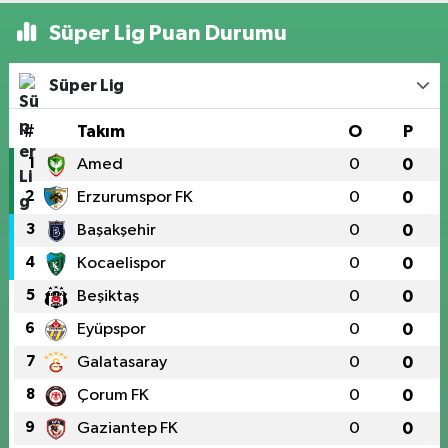
Süper Lig Puan Durumu
Süper Lig
#
Takım
O
P
1
Amed
0
0
2
Erzurumspor FK
0
0
3
Başakşehir
0
0
4
Kocaelispor
0
0
5
Beşiktaş
0
0
6
Eyüpspor
0
0
7
Galatasaray
0
0
8
Çorum FK
0
0
9
Gaziantep FK
0
0