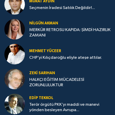
MURAT AYDIN
Seçmenin İradesi Satılık Değildir!...
NILGÜN AKMAN
MERKÜR RETROSU KAPIDA: ŞİMDİ HAZIRLIK
ZAMANI
MEHMET YÜCEER
CHP’yi Kılıçdaroğlu eliyle ateşe attılar.
ZEKI SARIHAN
HALKÇI EĞİTİM MÜCADELESİ
ZORUNLULUKTUR
EDIP TEKKOL
Terör örgütü PKK’yı maddi ve manevi
yönden besleyen Avrupa...