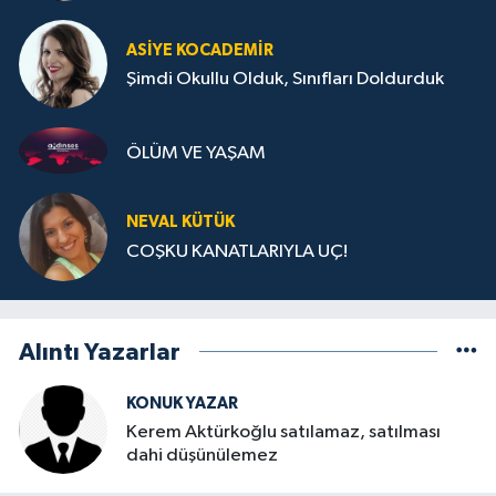
ASIYE KOCADEMİR
Şimdi Okullu Olduk, Sınıfları Doldurduk
ÖLÜM VE YAŞAM
NEVAL KÜTÜK
COŞKU KANATLARIYLA UÇ!
Alıntı Yazarlar
KONUK YAZAR
Kerem Aktürkoğlu satılamaz, satılması
dahi düşünülemez