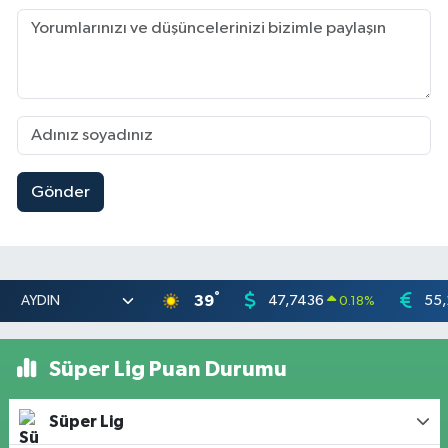
Gönder
°
39
47,7436
55,
0.18
%
Süper Lig Puan Durumu
Süper Lig