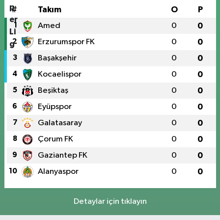
#
Takım
O
P
1
Amed
0
0
2
Erzurumspor FK
0
0
3
Başakşehir
0
0
4
Kocaelispor
0
0
5
Beşiktaş
0
0
6
Eyüpspor
0
0
7
Galatasaray
0
0
8
Çorum FK
0
0
9
Gaziantep FK
0
0
10
Alanyaspor
0
0
Detaylar için tıklayın