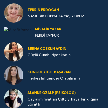
ZERRIN ERDOĞAN
NASIL BİR DÜNYADA YAŞIYORUZ
MISAFIR YAZAR
FERDİ TAYFUR
BERNA COŞKUN AYDIN
Güçlü Cumhuriyet kadını
SONGÜL YIĞIT BAŞARAN
Herkes Influencer Olabilir mi?
ALANUR ÖZALP (PSIKOLOG)
Çay alım fiyatları Çiftçiyi hayal kırıklığına
uğrattı