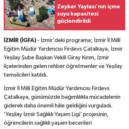
Zeyker Yaylası'nın içme
suyu kapasitesi
güçlendirildi
İZMİR (İGFA)
- İzmir'deki programa; İzmir İl Millî
Eğitim Müdür Yardımcısı Firdevs Çatalkaya, İzmir
Yeşilay Şube Başkan Vekili Giray Kırım, İzmir
ilçelerinden gelen rehber öğretmenler ve Yeşilay
temsilcileri katıldı.
İzmir İl Milli Eğitim Müdür Yardımcısı Firdevs
Çatalkaya, günümüzde bağımlılıkla mücadelenin
giderek daha önemli hâle geldiğini vurguladı.
'Yeşilay İzmir Sağlıklı Yaşam Ligi' projesinin,
öğrencilerin sağlıklı yaşam becerileri