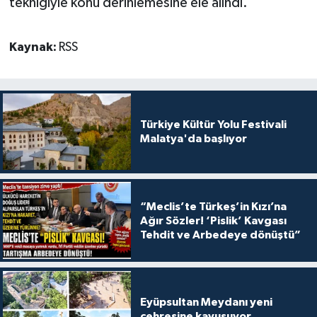
tekniğiyle konu derinlemesine ele alındı.
Kaynak:
RSS
Türkiye Kültür Yolu Festivali
Malatya'da başlıyor
“Meclis’te Türkeş’in Kızı’na
Ağır Sözler! ‘Pislik’ Kavgası
Tehdit ve Arbedeye dönüştü”
Eyüpsultan Meydanı yeni
çehresine kavuşuyor