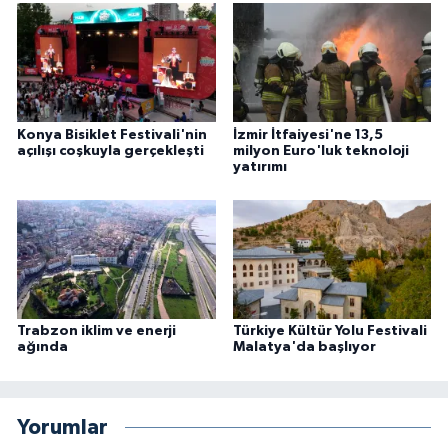
Konya Bisiklet Festivali'nin
İzmir İtfaiyesi'ne 13,5
açılışı coşkuyla gerçekleşti
milyon Euro'luk teknoloji
yatırımı
Trabzon iklim ve enerji
Türkiye Kültür Yolu Festivali
ağında
Malatya'da başlıyor
Yorumlar