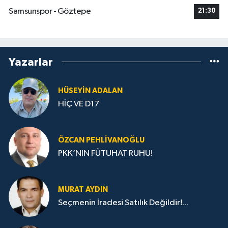
Samsunspor - Göztepe
21:30
Yazarlar
HÜSEYIN ADALAN
HİÇ VE D17
ÖZCAN PEHLIVANOĞLU
PKK’NIN FÜTUHAT RUHU!
MURAT AYDIN
Seçmenin İradesi Satılık Değildir!...