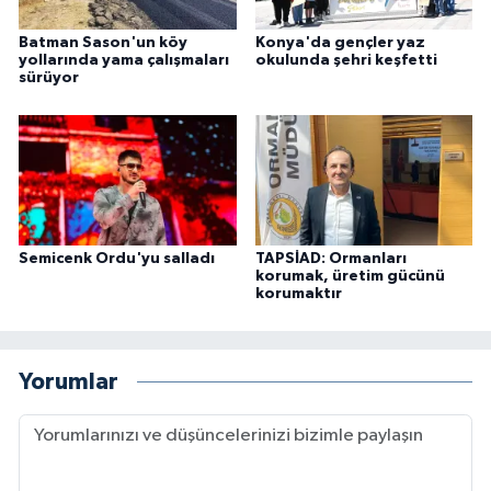
Batman Sason'un köy
Konya'da gençler yaz
yollarında yama çalışmaları
okulunda şehri keşfetti
sürüyor
Semicenk Ordu'yu salladı
TAPSİAD: Ormanları
korumak, üretim gücünü
korumaktır
Yorumlar