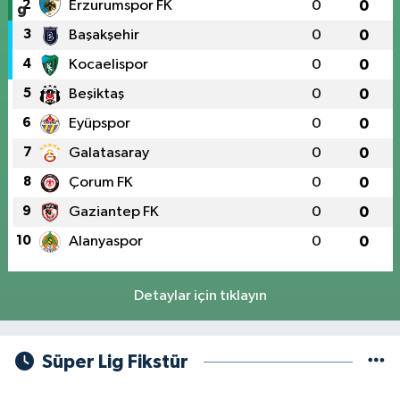
2
Erzurumspor FK
0
0
3
Başakşehir
0
0
4
Kocaelispor
0
0
5
Beşiktaş
0
0
6
Eyüpspor
0
0
7
Galatasaray
0
0
8
Çorum FK
0
0
9
Gaziantep FK
0
0
10
Alanyaspor
0
0
Detaylar için tıklayın
Süper Lig Fikstür