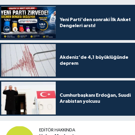
Yeni Parti'den sonraki İlk Anket
Dengeleri arstı!
Akdeniz'de 4,1 büyüklüğünde
deprem
Cumhurbaşkanı Erdoğan, Suudi
Arabistan yolcusu
EDITÖR HAKKINDA