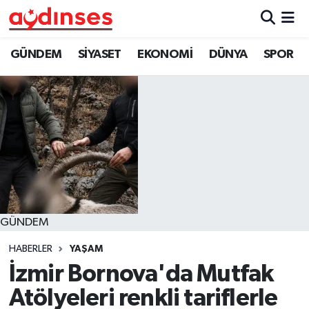
GÜNDEM
Nöbetçi Eczaneler
GÜNDEM
SİYASET
EKONOMİ
DÜNYA
SPOR
SİYASET
Hava Durumu
EKONOMİ
Aydin Namaz Vakitleri
DÜNYA
Trafik Durumu
SPOR
Süper Lig Puan Durumu ve Fikstür
GÜNDEM
MAGAZİN
Tüm Manşetler
HABERLER
YAŞAM
YAŞAM
Son Dakika Haberleri
İzmir Bornova'da Mutfak
Atölyeleri renkli tariflerle
Haber Arşivi