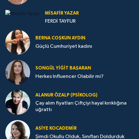
MISAFIR YAZAR
FERDİ TAYFUR
BERNA COŞKUN AYDIN
Güçlü Cumhuriyet kadını
SONGÜL YIĞIT BAŞARAN
Herkes Influencer Olabilir mi?
ALANUR ÖZALP (PSIKOLOG)
Çay alım fiyatları Çiftçiyi hayal kırıklığına
uğrattı
ASIYE KOCADEMİR
Şimdi Okullu Olduk, Sınıfları Doldurduk