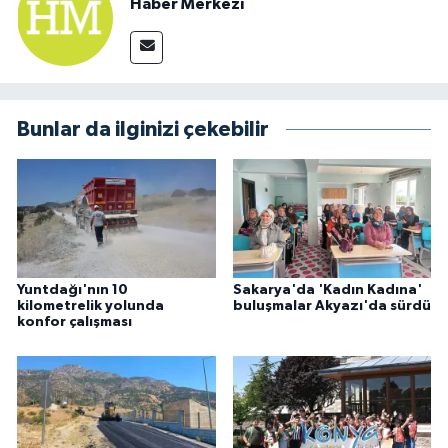
Haber Merkezi
Bunlar da ilginizi çekebilir
Yuntdağı'nın 10
Sakarya'da 'Kadın Kadına'
kilometrelik yolunda
buluşmalar Akyazı'da sürdü
konfor çalışması