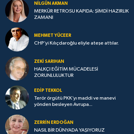
NILGÜN AKMAN
MERKÜR RETROSU KAPIDA: ŞİMDİ HAZIRLIK
ZAMANI
MEHMET YÜCEER
CHP’yi Kılıçdaroğlu eliyle ateşe attılar.
ZEKI SARIHAN
HALKÇI EĞİTİM MÜCADELESİ
ZORUNLULUKTUR
EDIP TEKKOL
Terör örgütü PKK’yı maddi ve manevi
yönden besleyen Avrupa...
ZERRIN ERDOĞAN
NASIL BİR DÜNYADA YAŞIYORUZ