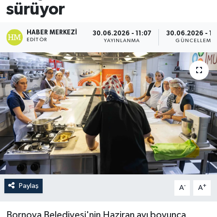
sürüyor
HABER MERKEZI
30.06.2026 - 11:07
30.06.2026 - 11
EDITÖR
YAYINLANMA
GÜNCELLEME
Paylaş
-
+
A
A
Bornova Belediyesi'nin Haziran ayı boyunca