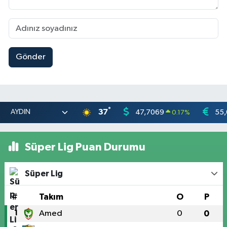
Gönder
°
37
47,7069
55
0.17
%
Süper Lig Puan Durumu
Süper Lig
#
Takım
O
P
1
Amed
0
0