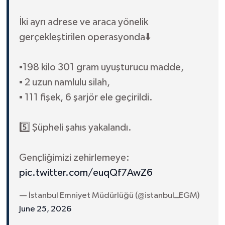
İki ayrı adrese ve araca yönelik
gerçekleştirilen operasyonda⬇️
▪️198 kilo 301 gram uyuşturucu madde,
▪️ 2 uzun namlulu silah,
▪️ 111 fişek, 6 şarjör ele geçirildi.
5️⃣ Şüpheli şahıs yakalandı.
Gençliğimizi zehirlemeye:
pic.twitter.com/euqQf7AwZ6
— İstanbul Emniyet Müdürlüğü (@istanbul_EGM)
June 25, 2026