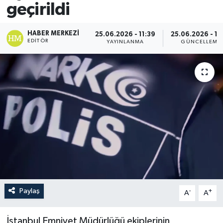
geçirildi
HABER MERKEZI
25.06.2026 - 11:39
25.06.2026 - 11
EDITÖR
YAYINLANMA
GÜNCELLEME
Paylaş
-
+
A
A
İstanbul Emniyet Müdürlüğü ekiplerinin