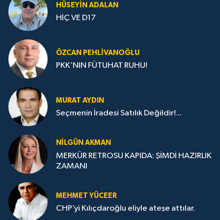
HÜSEYIN ADALAN
HİÇ VE D17
ÖZCAN PEHLIVANOĞLU
PKK’NIN FÜTUHAT RUHU!
MURAT AYDIN
Seçmenin İradesi Satılık Değildir!...
NILGÜN AKMAN
MERKÜR RETROSU KAPIDA: ŞİMDİ HAZIRLIK
ZAMANI
MEHMET YÜCEER
CHP’yi Kılıçdaroğlu eliyle ateşe attılar.