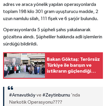
adres ve araca yönelik yapılan operasyonlarda
toplam 198 kilo 301 gram uyuşturucu madde, 2
uzun namlulu silah, 111 fişek ve 6 şarjör bulundu.
Operasyonlarda 5 şüpheli şahıs yakalanarak
gözaltına alındı. Şüpheliler hakkında adli işlemlerin
sürdüğü bildirildi.
Bakan Göktaş: Terörsüz
Türkiye ile barışın ve
istikrarın güçlendiği
gelecek hedefliyoruz
#Arnavutköy
ve
#Zeytinburnu
'nda
Narkotik Operasyonu????