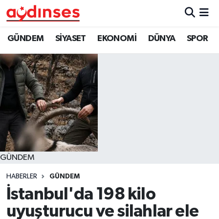
GÜNDEM
Nöbetçi Eczaneler
GÜNDEM
SİYASET
EKONOMİ
DÜNYA
SPOR
SİYASET
Hava Durumu
EKONOMİ
Aydin Namaz Vakitleri
DÜNYA
Trafik Durumu
SPOR
Süper Lig Puan Durumu ve Fikstür
GÜNDEM
MAGAZİN
Tüm Manşetler
HABERLER
GÜNDEM
YAŞAM
Son Dakika Haberleri
İstanbul'da 198 kilo
uyuşturucu ve silahlar ele
Haber Arşivi