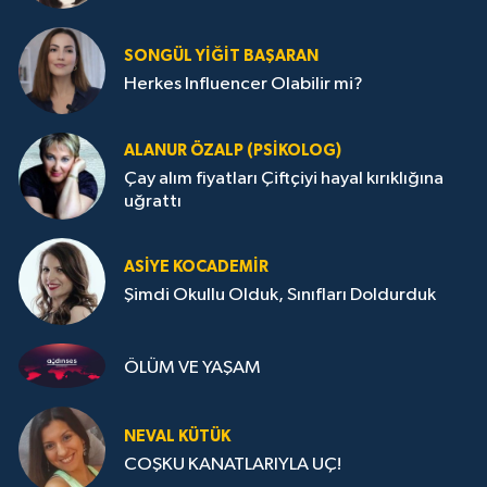
SONGÜL YIĞIT BAŞARAN
Herkes Influencer Olabilir mi?
ALANUR ÖZALP (PSIKOLOG)
Çay alım fiyatları Çiftçiyi hayal kırıklığına
uğrattı
ASIYE KOCADEMİR
Şimdi Okullu Olduk, Sınıfları Doldurduk
ÖLÜM VE YAŞAM
NEVAL KÜTÜK
COŞKU KANATLARIYLA UÇ!