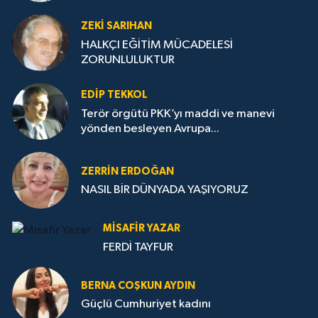
ZEKI SARIHAN
HALKÇI EĞİTİM MÜCADELESİ
ZORUNLULUKTUR
EDIP TEKKOL
Terör örgütü PKK’yı maddi ve manevi
yönden besleyen Avrupa...
ZERRIN ERDOĞAN
NASIL BİR DÜNYADA YAŞIYORUZ
MISAFIR YAZAR
FERDİ TAYFUR
BERNA COŞKUN AYDIN
Güçlü Cumhuriyet kadını