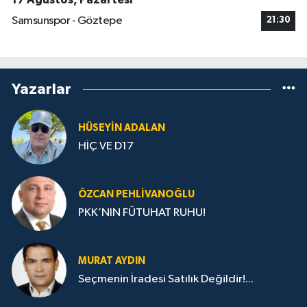
Samsunspor - Göztepe
21:30
Yazarlar
HÜSEYIN ADALAN
HİÇ VE D17
ÖZCAN PEHLIVANOĞLU
PKK’NIN FÜTUHAT RUHU!
MURAT AYDIN
Seçmenin İradesi Satılık Değildir!...