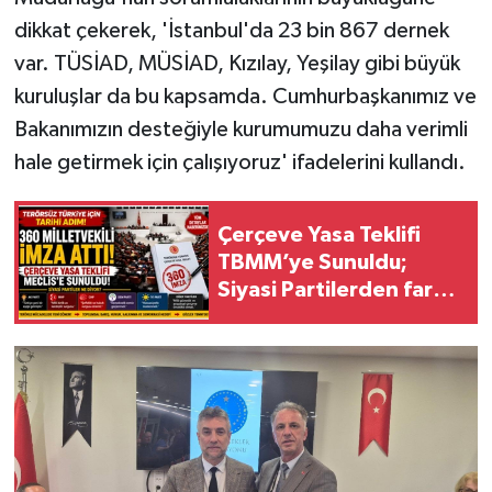
dikkat çekerek, 'İstanbul'da 23 bin 867 dernek
var. TÜSİAD, MÜSİAD, Kızılay, Yeşilay gibi büyük
kuruluşlar da bu kapsamda. Cumhurbaşkanımız ve
Bakanımızın desteğiyle kurumumuzu daha verimli
hale getirmek için çalışıyoruz' ifadelerini kullandı.
Çerçeve Yasa Teklifi
TBMM’ye Sunuldu;
Siyasi Partilerden farkı
değerlendirmeler!