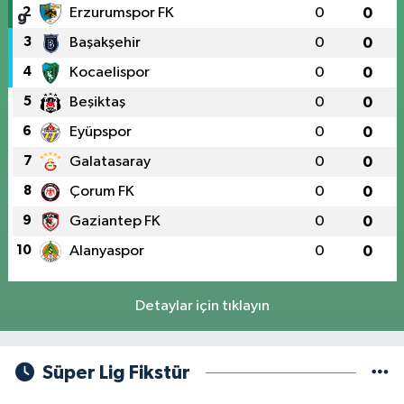
2
Erzurumspor FK
0
0
3
Başakşehir
0
0
4
Kocaelispor
0
0
5
Beşiktaş
0
0
6
Eyüpspor
0
0
7
Galatasaray
0
0
8
Çorum FK
0
0
9
Gaziantep FK
0
0
10
Alanyaspor
0
0
Detaylar için tıklayın
Süper Lig Fikstür