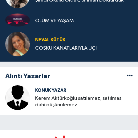
Şimdi Okullu Olduk, Sınıfları Doldurduk
ÖLÜM VE YAŞAM
NEVAL KÜTÜK
COŞKU KANATLARIYLA UÇ!
Alıntı Yazarlar
KONUK YAZAR
Kerem Aktürkoğlu satılamaz, satılması
dahi düşünülemez