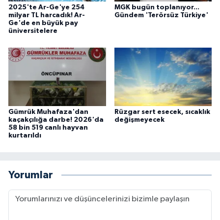
2025'te Ar-Ge'ye 254
MGK bugün toplanıyor...
milyar TL harcadık! Ar-
Gündem 'Terörsüz Türkiye'
Ge'de en büyük pay
üniversitelere
Gümrük Muhafaza'dan
Rüzgar sert esecek, sıcaklık
kaçakçılığa darbe! 2026'da
değişmeyecek
58 bin 519 canlı hayvan
kurtarıldı
Yorumlar