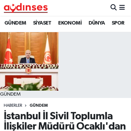
GÜNDEM
Nöbetçi Eczaneler
GÜNDEM
SİYASET
EKONOMİ
DÜNYA
SPOR
SİYASET
Hava Durumu
EKONOMİ
Aydin Namaz Vakitleri
DÜNYA
Trafik Durumu
SPOR
Süper Lig Puan Durumu ve Fikstür
GÜNDEM
MAGAZİN
Tüm Manşetler
HABERLER
GÜNDEM
YAŞAM
Son Dakika Haberleri
İstanbul İl Sivil Toplumla
İlişkiler Müdürü Ocaklı'dan
Haber Arşivi