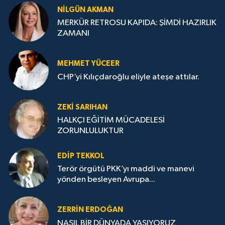
NILGÜN AKMAN
MERKÜR RETROSU KAPIDA: ŞİMDİ HAZIRLIK
ZAMANI
MEHMET YÜCEER
CHP’yi Kılıçdaroğlu eliyle ateşe attılar.
ZEKI SARIHAN
HALKÇI EĞİTİM MÜCADELESİ
ZORUNLULUKTUR
EDIP TEKKOL
Terör örgütü PKK’yı maddi ve manevi
yönden besleyen Avrupa...
ZERRIN ERDOĞAN
NASIL BİR DÜNYADA YAŞIYORUZ