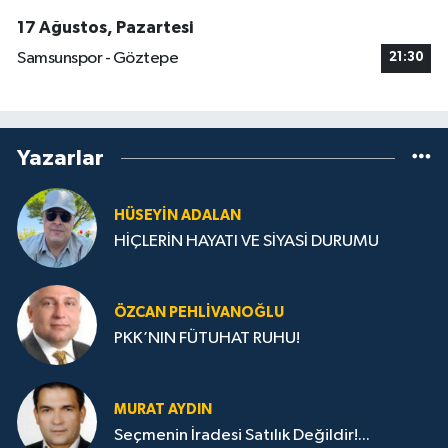
17 Ağustos, Pazartesi
Samsunspor - Göztepe
21:30
Yazarlar
HÜSEYIN ADALAN
HİÇLERİN HAYATI VE SİYASİ DURUMU
ÖZCAN PEHLIVANOĞLU
PKK’NIN FÜTUHAT RUHU!
MURAT AYDIN
Seçmenin İradesi Satılık Değildir!...