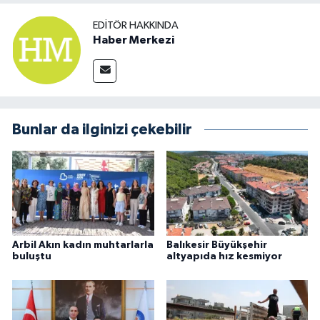
EDITÖR HAKKINDA
Haber Merkezi
Bunlar da ilginizi çekebilir
Arbil Akın kadın muhtarlarla
Balıkesir Büyükşehir
buluştu
altyapıda hız kesmiyor