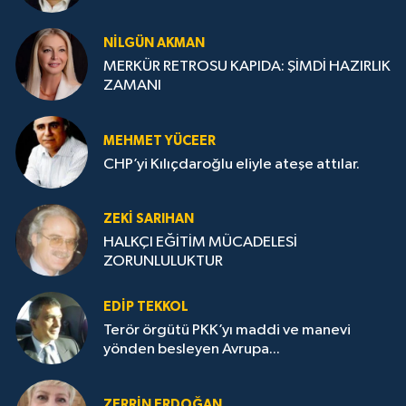
NILGÜN AKMAN
MERKÜR RETROSU KAPIDA: ŞİMDİ HAZIRLIK
ZAMANI
MEHMET YÜCEER
CHP’yi Kılıçdaroğlu eliyle ateşe attılar.
ZEKI SARIHAN
HALKÇI EĞİTİM MÜCADELESİ
ZORUNLULUKTUR
EDIP TEKKOL
Terör örgütü PKK’yı maddi ve manevi
yönden besleyen Avrupa...
ZERRIN ERDOĞAN