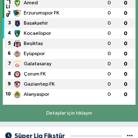
1
Amed
0
0
2
Erzurumspor FK
0
0
3
Başakşehir
0
0
4
Kocaelispor
0
0
5
Beşiktaş
0
0
6
Eyüpspor
0
0
7
Galatasaray
0
0
8
Çorum FK
0
0
9
Gaziantep FK
0
0
10
Alanyaspor
0
0
Detaylar için tıklayın
Süper Lig Fikstür