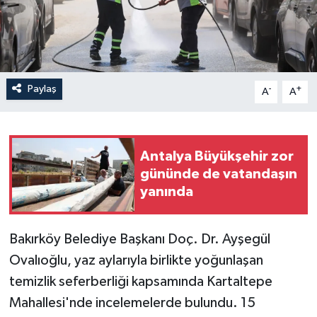
Paylaş
-
+
A
A
Antalya Büyükşehir zor
gününde de vatandaşın
yanında
Bakırköy Belediye Başkanı Doç. Dr. Ayşegül
Ovalıoğlu, yaz aylarıyla birlikte yoğunlaşan
temizlik seferberliği kapsamında Kartaltepe
Mahallesi'nde incelemelerde bulundu. 15