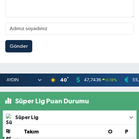
Gönder
°
40
47,7436
55
0.18
%
Süper Lig Puan Durumu
Süper Lig
#
Takım
O
P