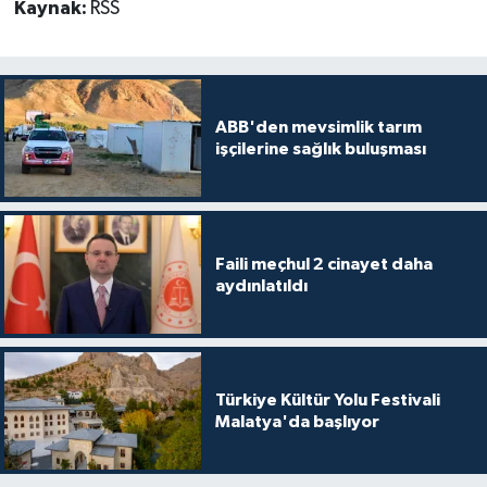
Kaynak:
RSS
ABB'den mevsimlik tarım
işçilerine sağlık buluşması
Faili meçhul 2 cinayet daha
aydınlatıldı
Türkiye Kültür Yolu Festivali
Malatya'da başlıyor