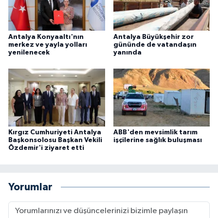
Antalya Konyaaltı'nın
Antalya Büyükşehir zor
merkez ve yayla yolları
gününde de vatandaşın
yenilenecek
yanında
Kırgız Cumhuriyeti Antalya
ABB'den mevsimlik tarım
Başkonsolosu Başkan Vekili
işçilerine sağlık buluşması
Özdemir'i ziyaret etti
Yorumlar