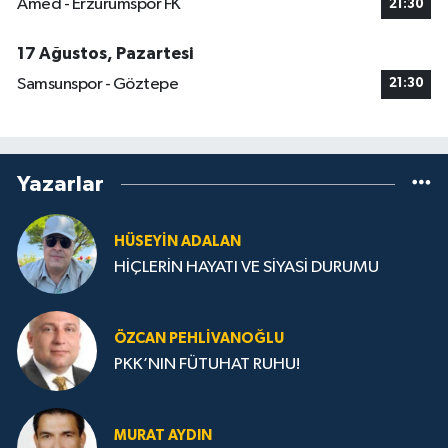
Amed - Erzurumspor FK
21:30
17 Ağustos, Pazartesi
Samsunspor - Göztepe
21:30
Yazarlar
HÜSEYIN ADALAN
HİÇLERİN HAYATI VE SİYASİ DURUMU
ÖZCAN PEHLIVANOĞLU
PKK’NIN FÜTUHAT RUHU!
MURAT AYDIN