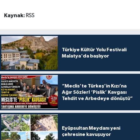
Kaynak:
RSS
Türkiye Kültür Yolu Festivali
Malatya'da başlıyor
“Meclis’te Türkeş’in Kızı’na
Ağır Sözler! ‘Pislik’ Kavgası
Tehdit ve Arbedeye dönüştü”
Eyüpsultan Meydanı yeni
çehresine kavuşuyor