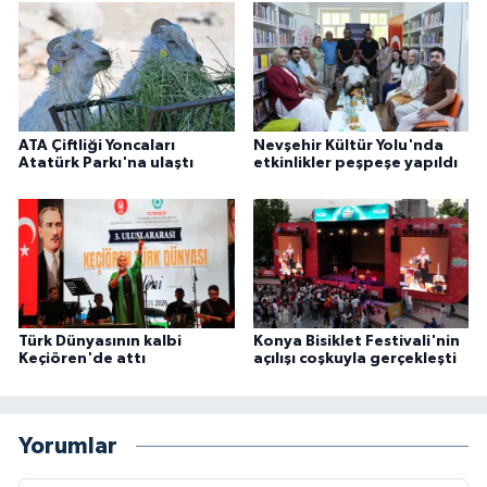
ATA Çiftliği Yoncaları
Nevşehir Kültür Yolu'nda
Atatürk Parkı'na ulaştı
etkinlikler peşpeşe yapıldı
Türk Dünyasının kalbi
Konya Bisiklet Festivali'nin
Keçiören'de attı
açılışı coşkuyla gerçekleşti
Yorumlar