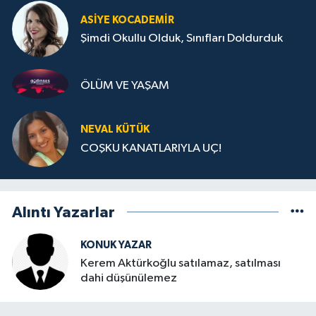
ASIYE KOCADEMİR
Şimdi Okullu Olduk, Sınıfları Doldurduk
ÖLÜM VE YAŞAM
NEVAL KÜTÜK
COŞKU KANATLARIYLA UÇ!
Alıntı Yazarlar
KONUK YAZAR
Kerem Aktürkoğlu satılamaz, satılması
dahi düşünülemez