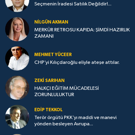
Seçmenin İradesi Satılık Değildir!...
NILGÜN AKMAN
MERKÜR RETROSU KAPIDA: ŞİMDİ HAZIRLIK
ZAMANI
MEHMET YÜCEER
CHP’yi Kılıçdaroğlu eliyle ateşe attılar.
ZEKI SARIHAN
HALKÇI EĞİTİM MÜCADELESİ
ZORUNLULUKTUR
EDIP TEKKOL
Terör örgütü PKK’yı maddi ve manevi
yönden besleyen Avrupa...