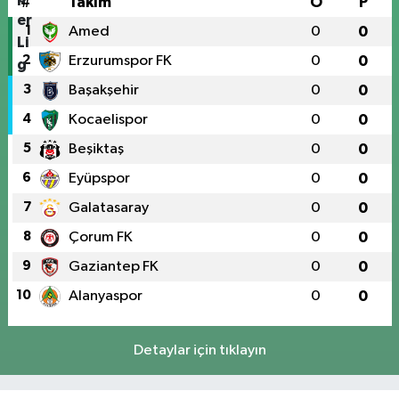
#
Takım
O
P
1
Amed
0
0
2
Erzurumspor FK
0
0
3
Başakşehir
0
0
4
Kocaelispor
0
0
5
Beşiktaş
0
0
6
Eyüpspor
0
0
7
Galatasaray
0
0
8
Çorum FK
0
0
9
Gaziantep FK
0
0
10
Alanyaspor
0
0
Detaylar için tıklayın