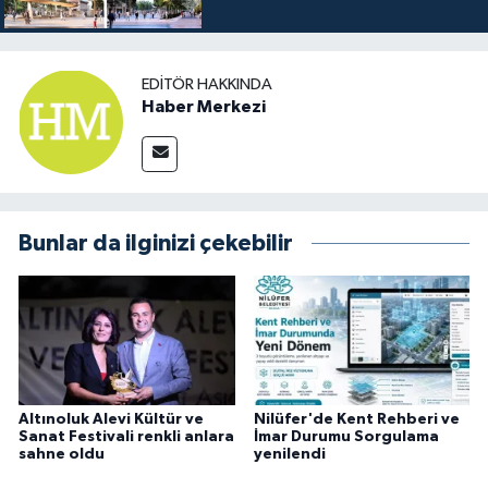
EDITÖR HAKKINDA
Haber Merkezi
Bunlar da ilginizi çekebilir
Altınoluk Alevi Kültür ve
Nilüfer'de Kent Rehberi ve
Sanat Festivali renkli anlara
İmar Durumu Sorgulama
sahne oldu
yenilendi