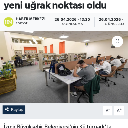
yeni uğrak noktası oldu
HABER MERKEZI
26.04.2026 - 13:30
26.04.2026 - 1
EDITÖR
YAYINLANMA
GÜNCELLEM
Paylaş
-
+
A
A
İzmir Büyükşehir Belediyesi'nin Kültürpark'ta