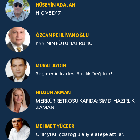
HÜSEYIN ADALAN
HİÇ VE D17
ÖZCAN PEHLIVANOĞLU
PKK’NIN FÜTUHAT RUHU!
MURAT AYDIN
Seçmenin İradesi Satılık Değildir!...
NILGÜN AKMAN
MERKÜR RETROSU KAPIDA: ŞİMDİ HAZIRLIK
ZAMANI
MEHMET YÜCEER
CHP’yi Kılıçdaroğlu eliyle ateşe attılar.