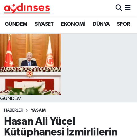
GÜNDEM
Nöbetçi Eczaneler
GÜNDEM
SİYASET
EKONOMİ
DÜNYA
SPOR
SİYASET
Hava Durumu
EKONOMİ
Aydin Namaz Vakitleri
DÜNYA
Trafik Durumu
SPOR
Süper Lig Puan Durumu ve Fikstür
GÜNDEM
MAGAZİN
Tüm Manşetler
HABERLER
YAŞAM
YAŞAM
Son Dakika Haberleri
Hasan Ali Yücel
Kütüphanesi İzmirlilerin
Haber Arşivi