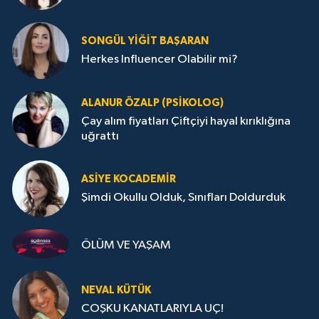
SONGÜL YIĞIT BAŞARAN
Herkes Influencer Olabilir mi?
ALANUR ÖZALP (PSIKOLOG)
Çay alım fiyatları Çiftçiyi hayal kırıklığına
uğrattı
ASIYE KOCADEMİR
Şimdi Okullu Olduk, Sınıfları Doldurduk
ÖLÜM VE YAŞAM
NEVAL KÜTÜK
COŞKU KANATLARIYLA UÇ!