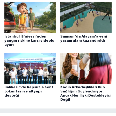
İstanbul İtfaiyesi'nden
Samsun'da Alaçam'a yeni
yangın riskine karşı videolu
yaşam alanı kazandırıldı
uyarı
Balıkesir'de Kepsut'a Kent
Kadın Arkadaşlıkları Ruh
Lokantası ve altyapı
Sağlığını Güçlendiriyor:
desteği
Ancak Her İlişki Destekleyici
Değil