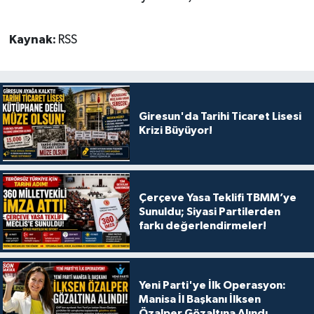
Kaynak:
RSS
Giresun'da Tarihi Ticaret Lisesi
Krizi Büyüyor!
Çerçeve Yasa Teklifi TBMM’ye
Sunuldu; Siyasi Partilerden
farkı değerlendirmeler!
Yeni Parti'ye İlk Operasyon:
Manisa İl Başkanı İlksen
Özalper Gözaltına Alındı