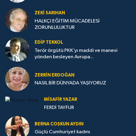
ZEKI SARIHAN
HALKÇI EĞİTİM MÜCADELESİ
ZORUNLULUKTUR
EDIP TEKKOL
Terör örgütü PKK’yı maddi ve manevi
yönden besleyen Avrupa...
ZERRIN ERDOĞAN
NASIL BİR DÜNYADA YAŞIYORUZ
MISAFIR YAZAR
FERDİ TAYFUR
BERNA COŞKUN AYDIN
Güçlü Cumhuriyet kadını