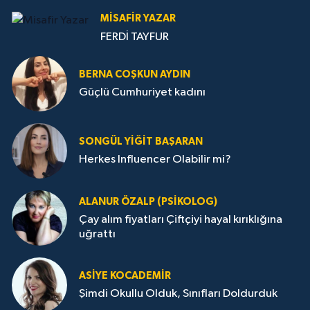
MISAFIR YAZAR
FERDİ TAYFUR
BERNA COŞKUN AYDIN
Güçlü Cumhuriyet kadını
SONGÜL YIĞIT BAŞARAN
Herkes Influencer Olabilir mi?
ALANUR ÖZALP (PSIKOLOG)
Çay alım fiyatları Çiftçiyi hayal kırıklığına
uğrattı
ASIYE KOCADEMİR
Şimdi Okullu Olduk, Sınıfları Doldurduk