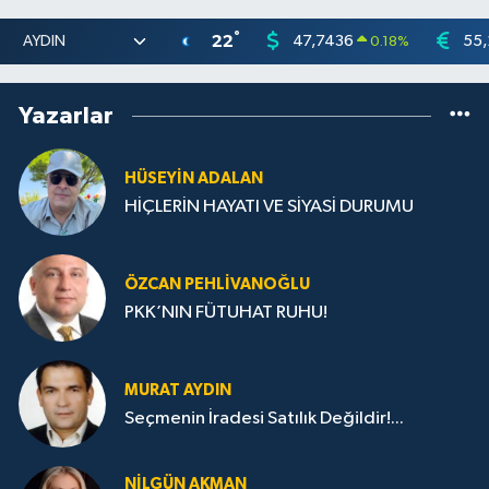
°
22
47,7436
55,
0.18
%
Yazarlar
HÜSEYIN ADALAN
HİÇLERİN HAYATI VE SİYASİ DURUMU
ÖZCAN PEHLIVANOĞLU
PKK’NIN FÜTUHAT RUHU!
MURAT AYDIN
Seçmenin İradesi Satılık Değildir!...
NILGÜN AKMAN