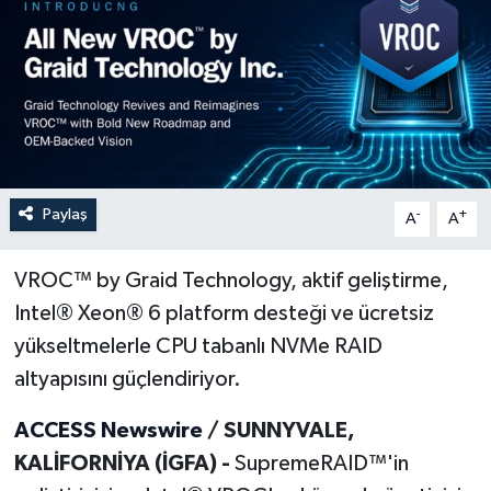
Paylaş
-
+
A
A
VROC™ by Graid Technology, aktif geliştirme,
Intel® Xeon® 6 platform desteği ve ücretsiz
yükseltmelerle CPU tabanlı NVMe RAID
altyapısını güçlendiriyor.
ACCESS Newswire
/ SUNNYVALE,
KALİFORNİYA (İGFA) -
SupremeRAID™'in