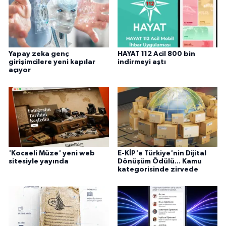
Yapay zeka genç
HAYAT 112 Acil 800 bin
girişimcilere yeni kapılar
indirmeyi aştı
açıyor
'Kocaeli Müze' yeni web
E-KİP'e Türkiye'nin Dijital
sitesiyle yayında
Dönüşüm Ödülü... Kamu
kategorisinde zirvede