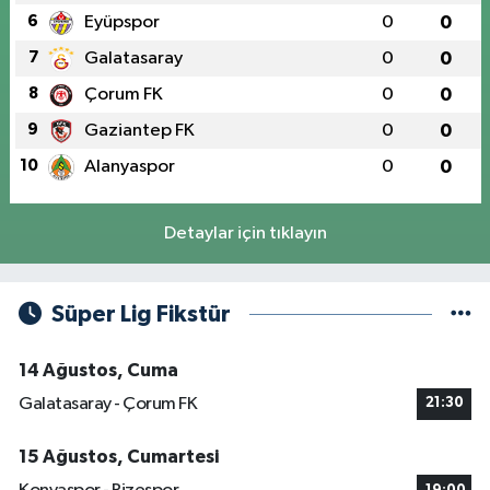
6
Eyüpspor
0
0
7
Galatasaray
0
0
8
Çorum FK
0
0
9
Gaziantep FK
0
0
10
Alanyaspor
0
0
Detaylar için tıklayın
Süper Lig Fikstür
14 Ağustos, Cuma
Galatasaray - Çorum FK
21:30
15 Ağustos, Cumartesi