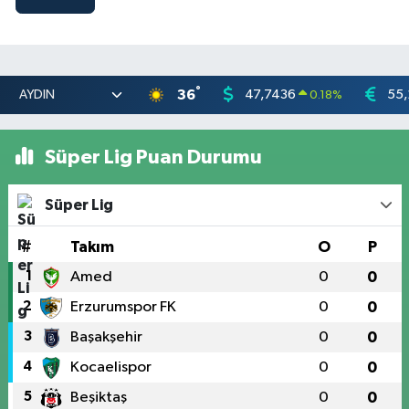
°
36
47,7436
55,
0.18
%
Süper Lig Puan Durumu
Süper Lig
#
Takım
O
P
1
Amed
0
0
2
Erzurumspor FK
0
0
3
Başakşehir
0
0
4
Kocaelispor
0
0
5
Beşiktaş
0
0