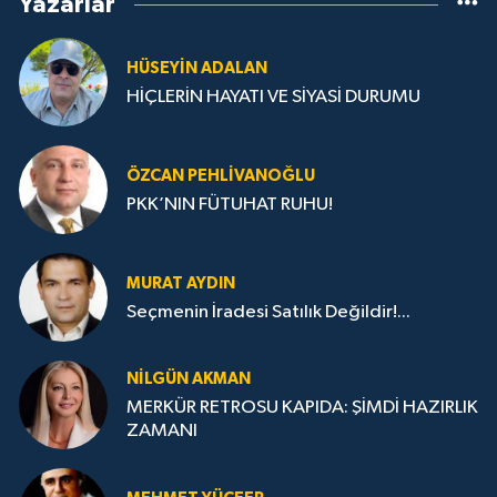
Yazarlar
HÜSEYIN ADALAN
HİÇLERİN HAYATI VE SİYASİ DURUMU
ÖZCAN PEHLIVANOĞLU
PKK’NIN FÜTUHAT RUHU!
MURAT AYDIN
Seçmenin İradesi Satılık Değildir!...
NILGÜN AKMAN
MERKÜR RETROSU KAPIDA: ŞİMDİ HAZIRLIK
ZAMANI