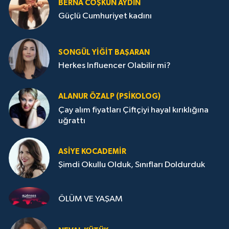
BERNA COŞKUN AYDIN
Güçlü Cumhuriyet kadını
SONGÜL YIĞIT BAŞARAN
Herkes Influencer Olabilir mi?
ALANUR ÖZALP (PSIKOLOG)
Çay alım fiyatları Çiftçiyi hayal kırıklığına
uğrattı
ASIYE KOCADEMİR
Şimdi Okullu Olduk, Sınıfları Doldurduk
ÖLÜM VE YAŞAM