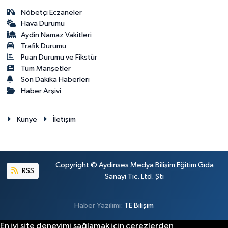
Nöbetçi Eczaneler
Hava Durumu
Aydin Namaz Vakitleri
Trafik Durumu
Puan Durumu ve Fikstür
Tüm Manşetler
Son Dakika Haberleri
Haber Arşivi
Künye
İletişim
Copyright © Aydinses Medya Bilişim Eğitim Gıda
RSS
Sanayi Tic. Ltd. Şti
Haber Yazılımı:
TE Bilişim
En iyi site deneyimi sağlamak için çerezlerden