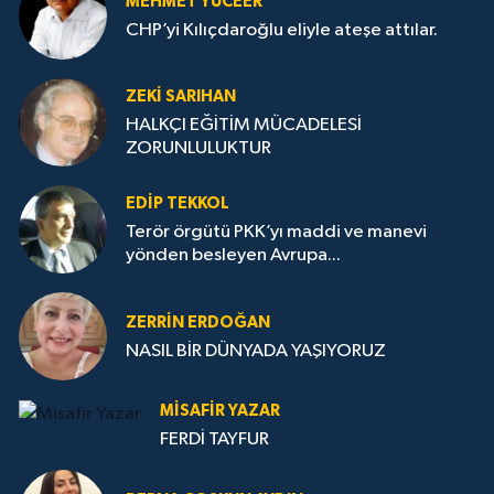
MEHMET YÜCEER
CHP’yi Kılıçdaroğlu eliyle ateşe attılar.
ZEKI SARIHAN
HALKÇI EĞİTİM MÜCADELESİ
ZORUNLULUKTUR
EDIP TEKKOL
Terör örgütü PKK’yı maddi ve manevi
yönden besleyen Avrupa...
ZERRIN ERDOĞAN
NASIL BİR DÜNYADA YAŞIYORUZ
MISAFIR YAZAR
FERDİ TAYFUR