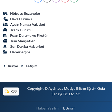
Nöbetçi Eczaneler
Hava Durumu
Aydin Namaz Vakitleri
Trafik Durumu
Puan Durumu ve Fikstür
Tüm Manşetler
Son Dakika Haberleri
Haber Arşivi
Künye
İletişim
Copyright © Aydinses Medya Bilişim Eğitim Gıda
RSS
Sanayi Tic. Ltd. Şti
Haber Yazılımı:
TE Bilişim