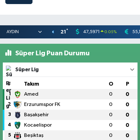
°
21
47,5971
55,
0.05
%
Süper Lig Puan Durumu
Süper Lig
#
Takım
O
P
1
Amed
0
0
2
Erzurumspor FK
0
0
3
Başakşehir
0
0
4
Kocaelispor
0
0
5
Beşiktaş
0
0