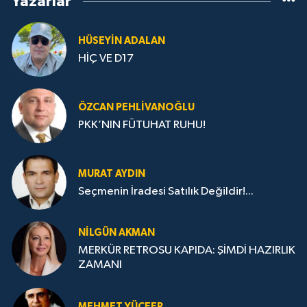
Yazarlar
HÜSEYIN ADALAN
HİÇ VE D17
ÖZCAN PEHLIVANOĞLU
PKK’NIN FÜTUHAT RUHU!
MURAT AYDIN
Seçmenin İradesi Satılık Değildir!...
NILGÜN AKMAN
MERKÜR RETROSU KAPIDA: ŞİMDİ HAZIRLIK
ZAMANI
MEHMET YÜCEER