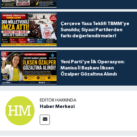
Çerçeve Yasa Teklifi TBMM’ye
Sunuldu; Siyasi Partilerden
farkı değerlendirmeler!
Yeni Parti'ye İlk Operasyon:
Manisa İl Başkanı İlksen
Özalper Gözaltına Alındı
EDITÖR HAKKINDA
Haber Merkezi