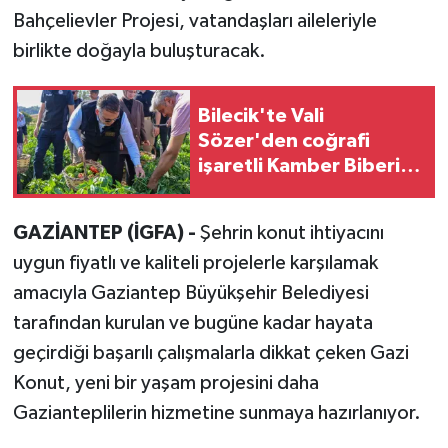
Bahçelievler Projesi, vatandaşları aileleriyle
birlikte doğayla buluşturacak.
Bilecik'te Vali
Sözer'den coğrafi
işaretli Kamber Biberi
hasadı
GAZİANTEP (İGFA) -
Şehrin konut ihtiyacını
uygun fiyatlı ve kaliteli projelerle karşılamak
amacıyla Gaziantep Büyükşehir Belediyesi
tarafından kurulan ve bugüne kadar hayata
geçirdiği başarılı çalışmalarla dikkat çeken Gazi
Konut, yeni bir yaşam projesini daha
Gazianteplilerin hizmetine sunmaya hazırlanıyor.