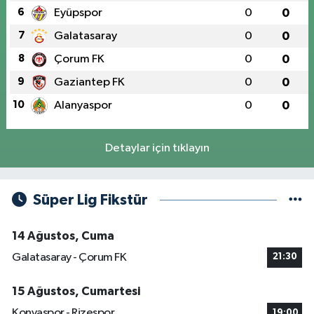
6
Eyüpspor
0
0
7
Galatasaray
0
0
8
Çorum FK
0
0
9
Gaziantep FK
0
0
10
Alanyaspor
0
0
Detaylar için tıklayın
Süper Lig Fikstür
14 Ağustos, Cuma
Galatasaray - Çorum FK
21:30
15 Ağustos, Cumartesi
Konyaspor - Rizespor
19:00