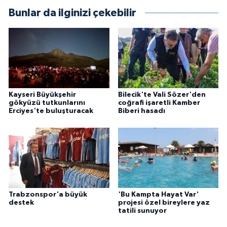
Bunlar da ilginizi çekebilir
Kayseri Büyükşehir
Bilecik'te Vali Sözer'den
gökyüzü tutkunlarını
coğrafi işaretli Kamber
Erciyes'te buluşturacak
Biberi hasadı
Trabzonspor'a büyük
'Bu Kampta Hayat Var'
destek
projesi özel bireylere yaz
tatili sunuyor