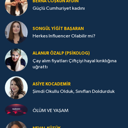
BERNA COŞKUN AYDIN
Güçlü Cumhuriyet kadını
SONGÜL YIĞIT BAŞARAN
Herkes Influencer Olabilir mi?
ALANUR ÖZALP (PSIKOLOG)
Çay alım fiyatları Çiftçiyi hayal kırıklığına
uğrattı
ASIYE KOCADEMİR
Şimdi Okullu Olduk, Sınıfları Doldurduk
ÖLÜM VE YAŞAM