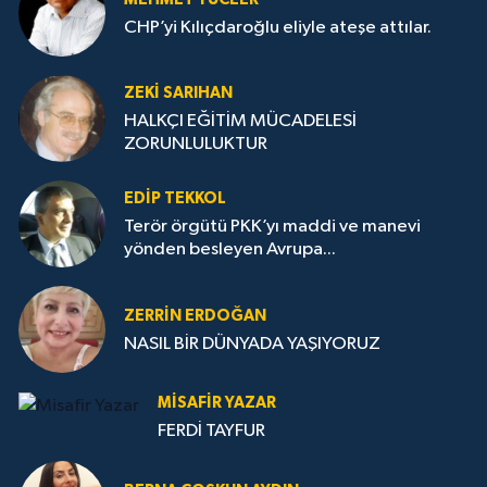
CHP’yi Kılıçdaroğlu eliyle ateşe attılar.
ZEKI SARIHAN
HALKÇI EĞİTİM MÜCADELESİ
ZORUNLULUKTUR
EDIP TEKKOL
Terör örgütü PKK’yı maddi ve manevi
yönden besleyen Avrupa...
ZERRIN ERDOĞAN
NASIL BİR DÜNYADA YAŞIYORUZ
MISAFIR YAZAR
FERDİ TAYFUR