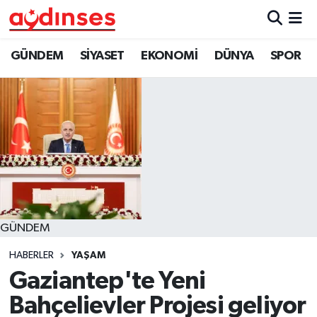
GÜNDEM
Nöbetçi Eczaneler
GÜNDEM
SİYASET
EKONOMİ
DÜNYA
SPOR
SİYASET
Hava Durumu
EKONOMİ
Aydin Namaz Vakitleri
DÜNYA
Trafik Durumu
SPOR
Süper Lig Puan Durumu ve Fikstür
GÜNDEM
MAGAZİN
Tüm Manşetler
HABERLER
YAŞAM
YAŞAM
Son Dakika Haberleri
Gaziantep'te Yeni
Bahçelievler Projesi geliyor
Haber Arşivi