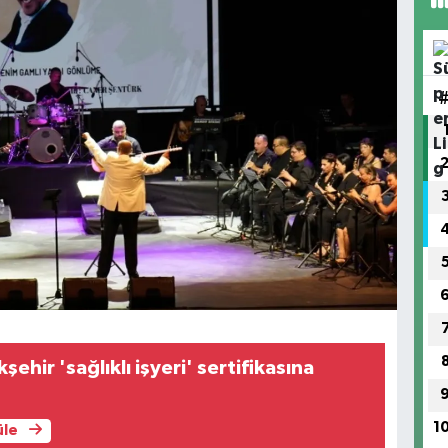
ehir 'sağlıklı işyeri' sertifikasına
1
üle