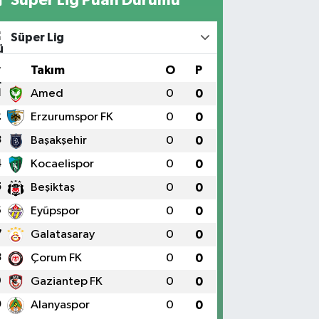
Süper Lig
#
Takım
O
P
1
Amed
0
0
2
Erzurumspor FK
0
0
3
Başakşehir
0
0
4
Kocaelispor
0
0
5
Beşiktaş
0
0
6
Eyüpspor
0
0
7
Galatasaray
0
0
8
Çorum FK
0
0
9
Gaziantep FK
0
0
0
Alanyaspor
0
0