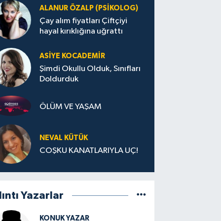
ALANUR ÖZALP (PSIKOLOG)
Çay alım fiyatları Çiftçiyi
hayal kırıklığına uğrattı
ASIYE KOCADEMİR
Şimdi Okullu Olduk, Sınıfları
Doldurduk
ÖLÜM VE YAŞAM
NEVAL KÜTÜK
COŞKU KANATLARIYLA UÇ!
lıntı Yazarlar
KONUK YAZAR