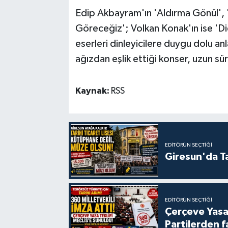
Edip Akbayram'ın 'Aldırma Gönül', 
Göreceğiz'; Volkan Konak'ın ise 'Di
eserleri dinleyicilere duygu dolu anl
ağızdan eşlik ettiği konser, uzun sür
Kaynak:
RSS
EDITÖRÜN SEÇTIĞI
Giresun'da Ta
EDITÖRÜN SEÇTIĞI
Çerçeve Yasa
Partilerden f