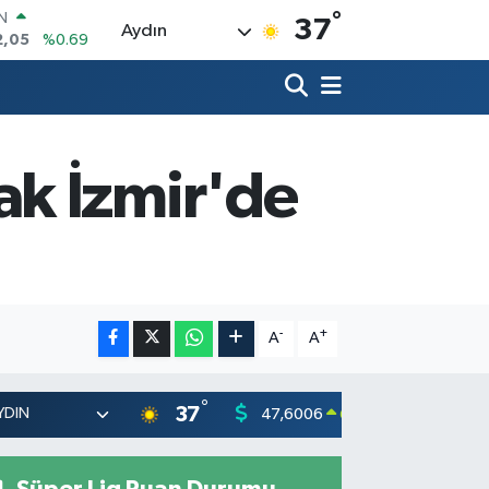
°
R
37
Aydın
06
%0.06
50
%0.02
N
98
%0.2
ALTIN
4
%0.32
k İzmir'de
00
%48
IN
2,05
%0.69
-
+
A
A
°
37
47,6006
55,02
0.06
%
Süper Lig Puan Durumu