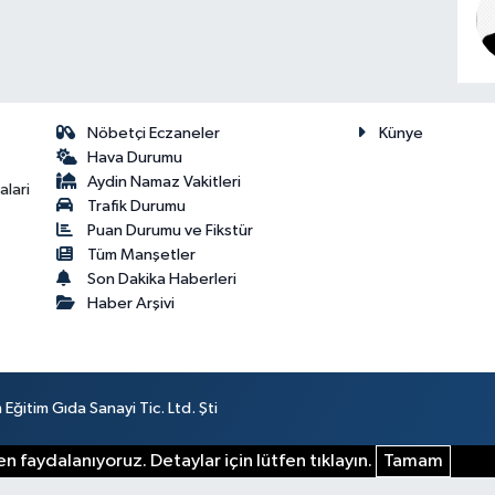
Nöbetçi Eczaneler
Künye
Hava Durumu
Aydin Namaz Vakitleri
lari
Trafik Durumu
Puan Durumu ve Fikstür
Tüm Manşetler
Son Dakika Haberleri
Haber Arşivi
ğitim Gıda Sanayi Tic. Ltd. Şti
n faydalanıyoruz. Detaylar için lütfen tıklayın.
Tamam