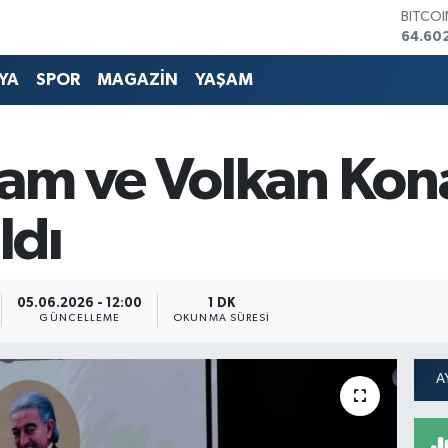
DOLA
47,60
EURO
55,02
YA
SPOR
MAGAZİN
YAŞAM
STERLİ
64,23
GRAM 
6513.9
am ve Volkan Kona
BİST1
13.768
BITCO
ldı
64.60
05.06.2026 - 12:00
1 DK
GÜNCELLEME
OKUNMA SÜRESI