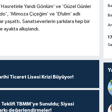
Ba
'Hasretinle Yandı Gönlüm' ve 'Güzel Günler
do', 'Mimoza Çiçeğim' ve 'Efulim' adlı
Be
ar yaşattı. Sanatseverlerin şarkılara hep bir
Am
e ayakta alkışlandı.
1
Sa
Y
rihi Ticaret Lisesi Krizi Büyüyor!
 Teklifi TBMM’ye Sunuldu; Siyasi
arkı değerlendirmeler!