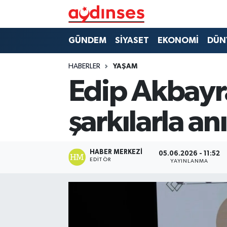
GÜNDEM
Nöbetçi Eczaneler
GÜNDEM
SİYASET
EKONOMİ
DÜN
SİYASET
Hava Durumu
HABERLER
YAŞAM
Edip Akbayr
EKONOMİ
Aydin Namaz Vakitleri
şarkılarla anı
DÜNYA
Trafik Durumu
SPOR
Süper Lig Puan Durumu ve Fikstür
HABER MERKEZI
05.06.2026 - 11:52
EDITÖR
YAYINLANMA
MAGAZİN
Tüm Manşetler
YAŞAM
Son Dakika Haberleri
Haber Arşivi