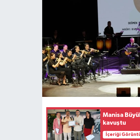
Manisa Büyükş
kavuştu
İçeriği Görünt