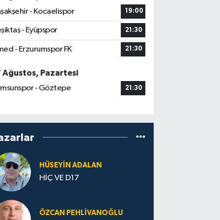
şakşehir - Kocaelispor
19:00
şiktaş - Eyüpspor
21:30
ed - Erzurumspor FK
21:30
7 Ağustos, Pazartesi
msunspor - Göztepe
21:30
azarlar
HÜSEYIN ADALAN
HİÇ VE D17
ÖZCAN PEHLIVANOĞLU