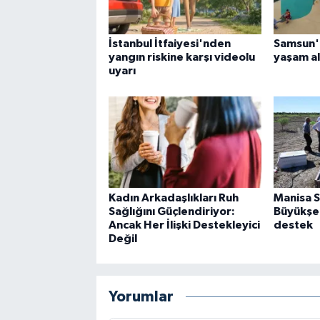
İstanbul İtfaiyesi'nden
Samsun'
yangın riskine karşı videolu
yaşam al
uyarı
Kadın Arkadaşlıkları Ruh
Manisa S
Sağlığını Güçlendiriyor:
Büyükşeh
Ancak Her İlişki Destekleyici
destek
Değil
Yorumlar