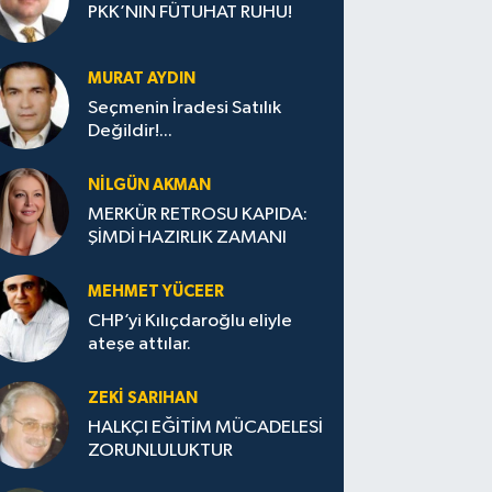
PKK’NIN FÜTUHAT RUHU!
MURAT AYDIN
Seçmenin İradesi Satılık
Değildir!...
NILGÜN AKMAN
MERKÜR RETROSU KAPIDA:
ŞİMDİ HAZIRLIK ZAMANI
MEHMET YÜCEER
CHP’yi Kılıçdaroğlu eliyle
ateşe attılar.
ZEKI SARIHAN
HALKÇI EĞİTİM MÜCADELESİ
ZORUNLULUKTUR