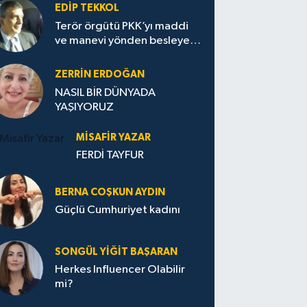
EDIP TEKKOL
Terör örgütü PKK’yı maddi
ve manevi yönden besleyen
Avrupa...
ZERRIN ERDOĞAN
NASIL BİR DÜNYADA
YAŞIYORUZ
MISAFIR YAZAR
FERDİ TAYFUR
BERNA COŞKUN AYDIN
Güçlü Cumhuriyet kadını
SONGÜL YIĞIT BAŞARAN
Herkes Influencer Olabilir
mi?