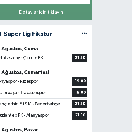
Detaylar için tıklayın
Süper Lig Fikstür
4 Ağustos, Cuma
latasaray - Çorum FK
21:30
5 Ağustos, Cumartesi
nyaspor - Rizespor
19:00
sımpaşa - Trabzonspor
19:00
nçlerbirliği S.K. - Fenerbahçe
21:30
ziantep FK - Alanyaspor
21:30
6 Ağustos, Pazar