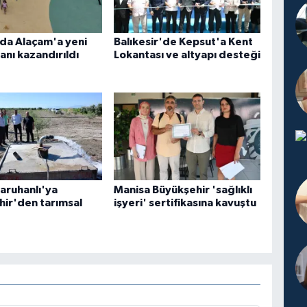
da Alaçam'a yeni
Balıkesir'de Kepsut'a Kent
anı kazandırıldı
Lokantası ve altyapı desteği
aruhanlı'ya
Manisa Büyükşehir 'sağlıklı
ir'den tarımsal
işyeri' sertifikasına kavuştu