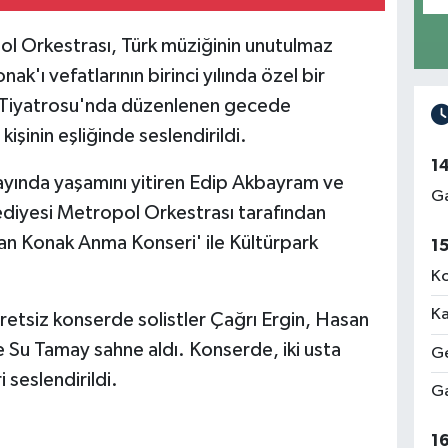
ol Orkestrası, Türk müziğinin unutulmaz
k'ı vefatlarının birinci yılında özel bir
a Tiyatrosu'nda düzenlenen gecede
kişinin eşliğinde seslendirildi.
1
 ayında yaşamını yitiren Edip Akbayram ve
Ga
ediyesi Metropol Orkestrası tarafından
n Konak Anma Konseri' ile Kültürpark
1
Ko
Ka
etsiz konserde solistler Çağrı Ergin, Hasan
 Su Tamay sahne aldı. Konserde, iki usta
Ge
 seslendirildi.
Ga
1