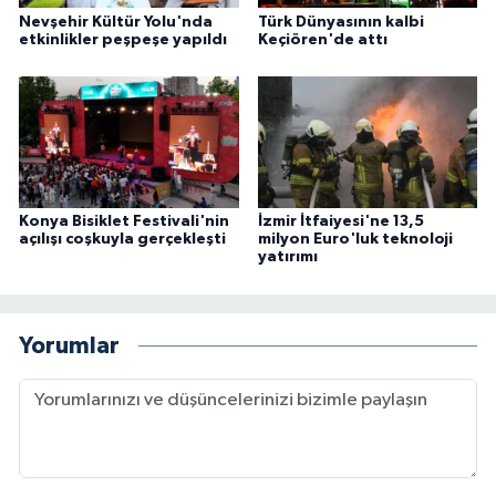
Nevşehir Kültür Yolu'nda
Türk Dünyasının kalbi
etkinlikler peşpeşe yapıldı
Keçiören'de attı
Konya Bisiklet Festivali'nin
İzmir İtfaiyesi'ne 13,5
açılışı coşkuyla gerçekleşti
milyon Euro'luk teknoloji
yatırımı
Yorumlar