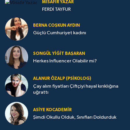
MISAFIR YAZAR
FERDİ TAYFUR
BERNA COŞKUN AYDIN
Güçlü Cumhuriyet kadını
SONGÜL YIĞIT BAŞARAN
Herkes Influencer Olabilir mi?
ALANUR ÖZALP (PSIKOLOG)
Çay alım fiyatları Çiftçiyi hayal kırıklığına
uğrattı
ASIYE KOCADEMİR
Şimdi Okullu Olduk, Sınıfları Doldurduk