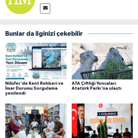
Bunlar da ilginizi çekebilir
Nilüfer'de Kent Rehberi ve
ATA Çiftliği Yoncaları
İmar Durumu Sorgulama
Atatürk Parkı'na ulaştı
yenilendi