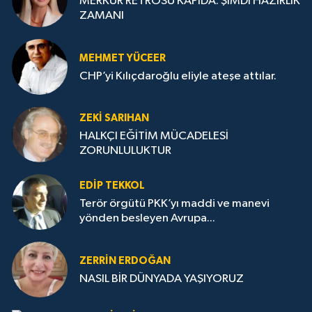
MERKÜR RETROSU KAPIDA: ŞİMDİ HAZIRLIK
ZAMANI
MEHMET YÜCEER
CHP’yi Kılıçdaroğlu eliyle ateşe attılar.
ZEKI SARIHAN
HALKÇI EĞİTİM MÜCADELESİ
ZORUNLULUKTUR
EDIP TEKKOL
Terör örgütü PKK’yı maddi ve manevi
yönden besleyen Avrupa...
ZERRIN ERDOĞAN
NASIL BİR DÜNYADA YAŞIYORUZ