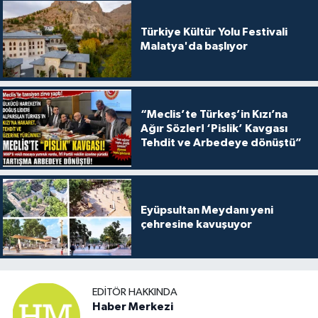
Türkiye Kültür Yolu Festivali
Malatya'da başlıyor
“Meclis’te Türkeş’in Kızı’na
Ağır Sözler! ‘Pislik’ Kavgası
Tehdit ve Arbedeye dönüştü”
Eyüpsultan Meydanı yeni
çehresine kavuşuyor
EDITÖR HAKKINDA
Haber Merkezi