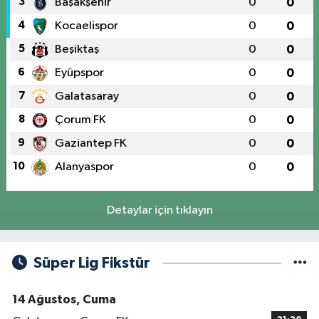
3
Başakşehir
0
0
4
Kocaelispor
0
0
5
Beşiktaş
0
0
6
Eyüpspor
0
0
7
Galatasaray
0
0
8
Çorum FK
0
0
9
Gaziantep FK
0
0
10
Alanyaspor
0
0
Detaylar için tıklayın
Süper Lig Fikstür
14 Ağustos, Cuma