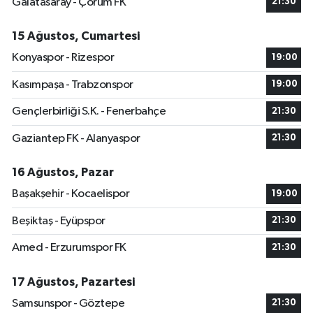
Galatasaray - Çorum FK
21:30
15 Ağustos, Cumartesi
Konyaspor - Rizespor
19:00
Kasımpaşa - Trabzonspor
19:00
Gençlerbirliği S.K. - Fenerbahçe
21:30
Gaziantep FK - Alanyaspor
21:30
16 Ağustos, Pazar
Başakşehir - Kocaelispor
19:00
Beşiktaş - Eyüpspor
21:30
Amed - Erzurumspor FK
21:30
17 Ağustos, Pazartesi
Samsunspor - Göztepe
21:30