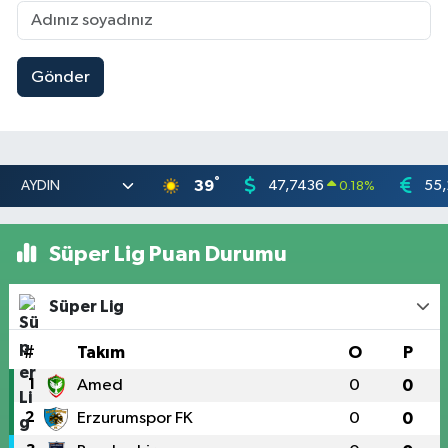
Gönder
°
39
47,7436
55,
0.18
%
Süper Lig Puan Durumu
Süper Lig
#
Takım
O
P
1
Amed
0
0
2
Erzurumspor FK
0
0