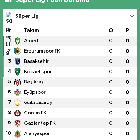
Süper Lig
#
Takım
O
P
1
Amed
0
0
2
Erzurumspor FK
0
0
3
Başakşehir
0
0
4
Kocaelispor
0
0
5
Beşiktaş
0
0
6
Eyüpspor
0
0
7
Galatasaray
0
0
8
Çorum FK
0
0
9
Gaziantep FK
0
0
10
Alanyaspor
0
0