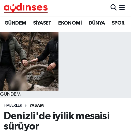
GÜNDEM
Nöbetçi Eczaneler
GÜNDEM
SİYASET
EKONOMİ
DÜNYA
SPOR
SİYASET
Hava Durumu
EKONOMİ
Aydin Namaz Vakitleri
DÜNYA
Trafik Durumu
SPOR
Süper Lig Puan Durumu ve Fikstür
GÜNDEM
MAGAZİN
Tüm Manşetler
HABERLER
YAŞAM
YAŞAM
Son Dakika Haberleri
Denizli'de iyilik mesaisi
sürüyor
Haber Arşivi