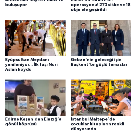
buluşuyor
operasyonu! 273 sikke ve 18
obje ele geçirildi
Eyüpsultan Meydanı
Gebze'nin geleceği için
yenileniyor... İlk taşı Nuri
Başkent'te güçlü temaslar
Aslan koydu
Edirne Keşan'dan Elazığ'a
İstanbul Maltepe'de
gönül köprüsü
çocuklar kitapların renkli
dünyasında