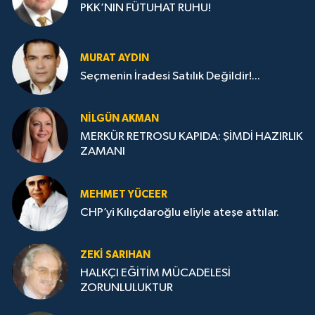
PKK’NIN FÜTUHAT RUHU!
MURAT AYDIN
Seçmenin İradesi Satılık Değildir!...
NILGÜN AKMAN
MERKÜR RETROSU KAPIDA: ŞİMDİ HAZIRLIK
ZAMANI
MEHMET YÜCEER
CHP’yi Kılıçdaroğlu eliyle ateşe attılar.
ZEKI SARIHAN
HALKÇI EĞİTİM MÜCADELESİ
ZORUNLULUKTUR