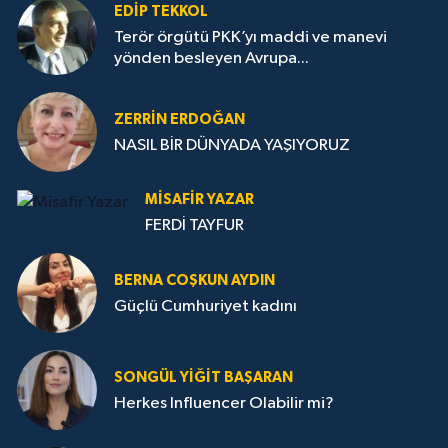
EDIP TEKKOL
Terör örgütü PKK’yı maddi ve manevi
yönden besleyen Avrupa...
ZERRIN ERDOĞAN
NASIL BİR DÜNYADA YAŞIYORUZ
MISAFIR YAZAR
FERDİ TAYFUR
BERNA COŞKUN AYDIN
Güçlü Cumhuriyet kadını
SONGÜL YIĞIT BAŞARAN
Herkes Influencer Olabilir mi?