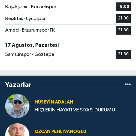
Başakşehir - Kocaelispor
19:00
Beşiktaş - Eyüpspor
21:30
Amed - Erzurumspor FK
21:30
17 Ağustos, Pazartesi
Samsunspor - Göztepe
21:30
Yazarlar
HÜSEYIN ADALAN
HİÇLERİN HAYATI VE SİYASİ DURUMU
ÖZCAN PEHLIVANOĞLU