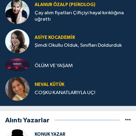
ALANUR ÖZALP (PSIKOLOG)
Çay alım fiyatları Çiftçiyi hayal kırıklığına
uğrattı
ASIYE KOCADEMİR
Şimdi Okullu Olduk, Sınıfları Doldurduk
ÖLÜM VE YAŞAM
NEVAL KÜTÜK
COŞKU KANATLARIYLA UÇ!
Alıntı Yazarlar
KONUK YAZAR