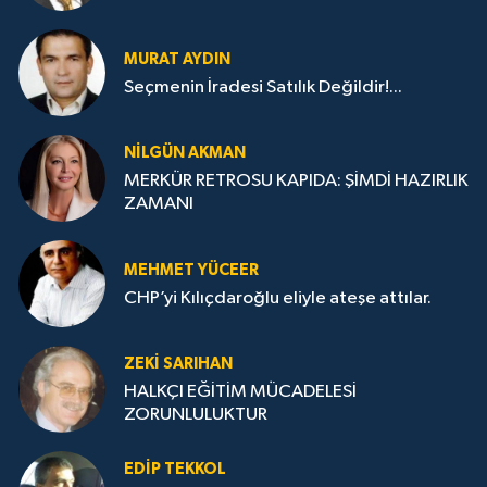
MURAT AYDIN
Seçmenin İradesi Satılık Değildir!...
NILGÜN AKMAN
MERKÜR RETROSU KAPIDA: ŞİMDİ HAZIRLIK
ZAMANI
MEHMET YÜCEER
CHP’yi Kılıçdaroğlu eliyle ateşe attılar.
ZEKI SARIHAN
HALKÇI EĞİTİM MÜCADELESİ
ZORUNLULUKTUR
EDIP TEKKOL