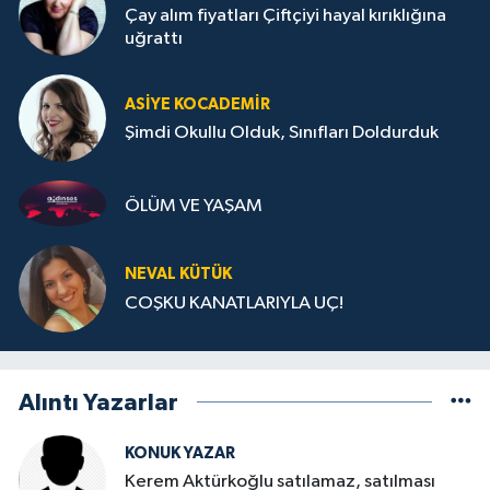
Çay alım fiyatları Çiftçiyi hayal kırıklığına
uğrattı
ASIYE KOCADEMİR
Şimdi Okullu Olduk, Sınıfları Doldurduk
ÖLÜM VE YAŞAM
NEVAL KÜTÜK
COŞKU KANATLARIYLA UÇ!
Alıntı Yazarlar
KONUK YAZAR
Kerem Aktürkoğlu satılamaz, satılması