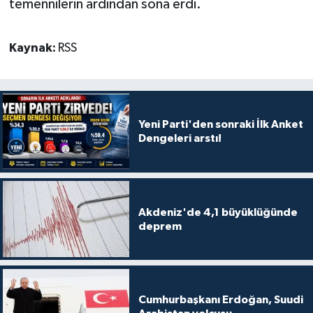
temennilerin ardından sona erdi.
Kaynak:
RSS
Yeni Parti'den sonraki İlk Anket
Dengeleri arstı!
Akdeniz'de 4,1 büyüklüğünde
deprem
Cumhurbaşkanı Erdoğan, Suudi