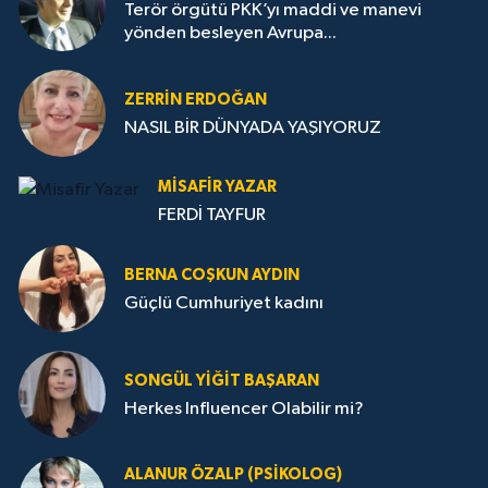
Terör örgütü PKK’yı maddi ve manevi
yönden besleyen Avrupa...
ZERRIN ERDOĞAN
NASIL BİR DÜNYADA YAŞIYORUZ
MISAFIR YAZAR
FERDİ TAYFUR
BERNA COŞKUN AYDIN
Güçlü Cumhuriyet kadını
SONGÜL YIĞIT BAŞARAN
Herkes Influencer Olabilir mi?
ALANUR ÖZALP (PSIKOLOG)