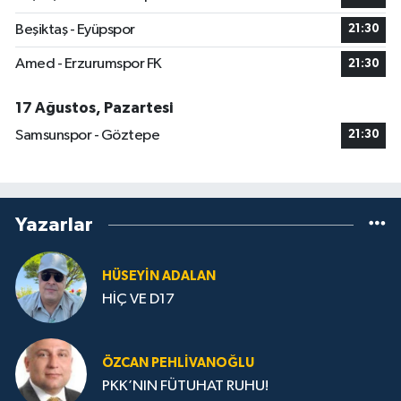
Beşiktaş - Eyüpspor
21:30
Amed - Erzurumspor FK
21:30
17 Ağustos, Pazartesi
Samsunspor - Göztepe
21:30
Yazarlar
HÜSEYIN ADALAN
HİÇ VE D17
ÖZCAN PEHLIVANOĞLU
PKK’NIN FÜTUHAT RUHU!