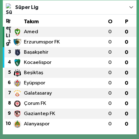
Süper Lig
#
Takım
O
P
1
Amed
0
0
2
Erzurumspor FK
0
0
3
Başakşehir
0
0
4
Kocaelispor
0
0
5
Beşiktaş
0
0
6
Eyüpspor
0
0
7
Galatasaray
0
0
8
Çorum FK
0
0
9
Gaziantep FK
0
0
10
Alanyaspor
0
0