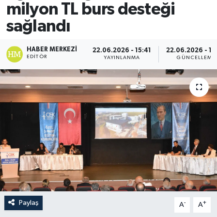
milyon TL burs desteği
sağlandı
HABER MERKEZI
22.06.2026 - 15:41
22.06.2026 - 15
EDITÖR
YAYINLANMA
GÜNCELLEME
Paylaş
-
+
A
A