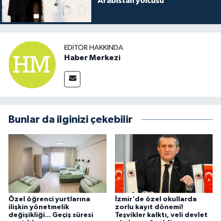
Arabistan yolcusu
EDITÖR HAKKINDA
Haber Merkezi
Bunlar da ilginizi çekebilir
Özel öğrenci yurtlarına
İzmir'de özel okullarda
ilişkin yönetmelik
zorlu kayıt dönemi!
değişikliği... Geçiş süresi
Teşvikler kalktı, veli devlet