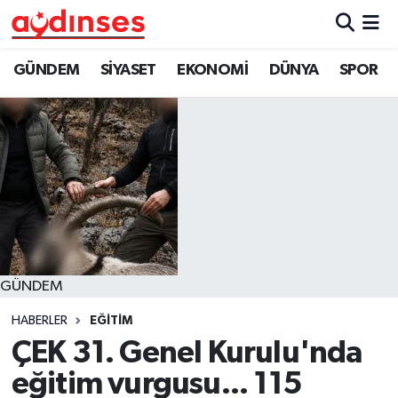
GÜNDEM
Nöbetçi Eczaneler
GÜNDEM
SİYASET
EKONOMİ
DÜNYA
SPOR
SİYASET
Hava Durumu
EKONOMİ
Aydin Namaz Vakitleri
DÜNYA
Trafik Durumu
SPOR
Süper Lig Puan Durumu ve Fikstür
GÜNDEM
MAGAZİN
Tüm Manşetler
HABERLER
EĞİTİM
YAŞAM
Son Dakika Haberleri
ÇEK 31. Genel Kurulu'nda
eğitim vurgusu... 115
Haber Arşivi