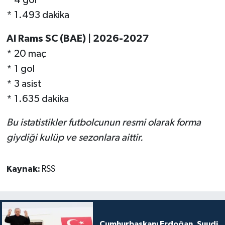
* 1.493 dakika
Al Rams SC (BAE) | 2026-2027
* 20 maç
* 1 gol
* 3 asist
* 1.635 dakika
Bu istatistikler futbolcunun resmi olarak forma
giydiği kulüp ve sezonlara aittir.
Kaynak:
RSS
Cumhurbaşkanı Erdoğan, Suudi