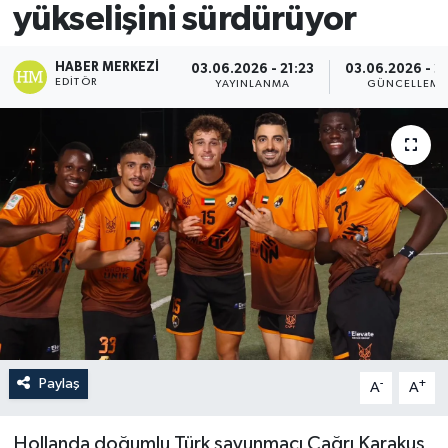
yükselişini sürdürüyor
HABER MERKEZI
03.06.2026 - 21:23
03.06.2026 - 2
EDITÖR
YAYINLANMA
GÜNCELLEME
Paylaş
-
+
A
A
Hollanda doğumlu Türk savunmacı Çağrı Karakuş,