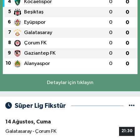
4
Kocaelispor
0
0
5
Beşiktaş
0
0
6
Eyüpspor
0
0
7
Galatasaray
0
0
8
Çorum FK
0
0
9
Gaziantep FK
0
0
10
Alanyaspor
0
0
Detaylar için tıklayın
Süper Lig Fikstür
14 Ağustos, Cuma
Galatasaray - Çorum FK
21:30