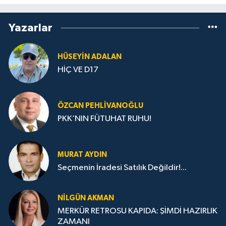
Yazarlar
HÜSEYIN ADALAN
HİÇ VE D17
ÖZCAN PEHLIVANOĞLU
PKK’NIN FÜTUHAT RUHU!
MURAT AYDIN
Seçmenin İradesi Satılık Değildir!...
NILGÜN AKMAN
MERKÜR RETROSU KAPIDA: ŞİMDİ HAZIRLIK
ZAMANI