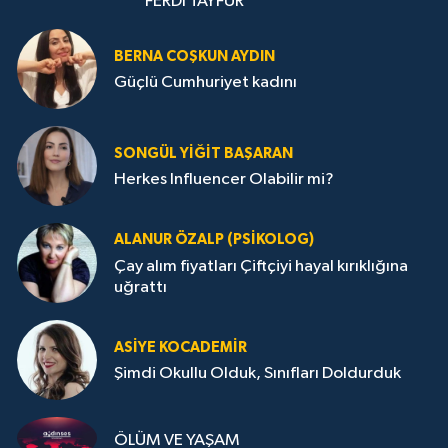
FERDİ TAYFUR
BERNA COŞKUN AYDIN
Güçlü Cumhuriyet kadını
SONGÜL YIĞIT BAŞARAN
Herkes Influencer Olabilir mi?
ALANUR ÖZALP (PSIKOLOG)
Çay alım fiyatları Çiftçiyi hayal kırıklığına
uğrattı
ASIYE KOCADEMİR
Şimdi Okullu Olduk, Sınıfları Doldurduk
ÖLÜM VE YAŞAM