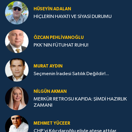
HÜSEYIN ADALAN
HİÇLERİN HAYATI VE SİYASİ DURUMU
ÖZCAN PEHLIVANOĞLU
PKK’NIN FÜTUHAT RUHU!
MURAT AYDIN
Seçmenin İradesi Satılık Değildir!...
NILGÜN AKMAN
MERKÜR RETROSU KAPIDA: ŞİMDİ HAZIRLIK
ZAMANI
MEHMET YÜCEER
CHP’yi Kılıçdaroğlu eliyle ateşe attılar.