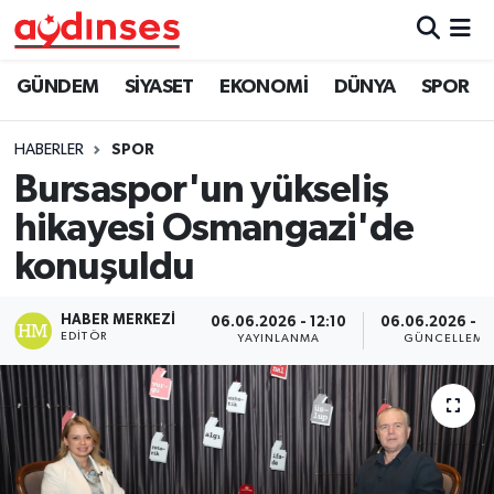
GÜNDEM
Nöbetçi Eczaneler
GÜNDEM
SİYASET
EKONOMİ
DÜNYA
SPOR
SİYASET
Hava Durumu
HABERLER
SPOR
Bursaspor'un yükseliş
EKONOMİ
Aydin Namaz Vakitleri
hikayesi Osmangazi'de
DÜNYA
Trafik Durumu
konuşuldu
SPOR
Süper Lig Puan Durumu ve Fikstür
HABER MERKEZI
06.06.2026 - 12:10
06.06.2026 - 12
EDITÖR
YAYINLANMA
GÜNCELLEME
MAGAZİN
Tüm Manşetler
YAŞAM
Son Dakika Haberleri
Haber Arşivi