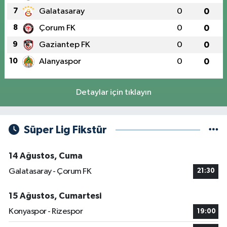
7
Galatasaray
0
0
8
Çorum FK
0
0
9
Gaziantep FK
0
0
10
Alanyaspor
0
0
Detaylar için tıklayın
Süper Lig Fikstür
14 Ağustos, Cuma
Galatasaray - Çorum FK
21:30
15 Ağustos, Cumartesi
Konyaspor - Rizespor
19:00