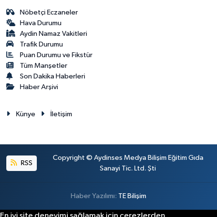
Nöbetçi Eczaneler
Hava Durumu
Aydin Namaz Vakitleri
Trafik Durumu
Puan Durumu ve Fikstür
Tüm Manşetler
Son Dakika Haberleri
Haber Arşivi
Künye
İletişim
Copyright © Aydinses Medya Bilişim Eğitim Gıda
RSS
Sanayi Tic. Ltd. Şti
Haber Yazılımı:
TE Bilişim
En iyi site deneyimi sağlamak için çerezlerden