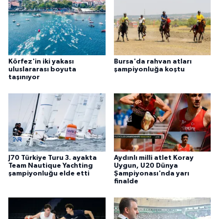
Körfez'in iki yakası
Bursa'da rahvan atları
uluslararası boyuta
şampiyonluğa koştu
taşınıyor
J70 Türkiye Turu 3. ayakta
Aydınlı milli atlet Koray
Team Nautique Yachting
Uygun, U20 Dünya
şampiyonluğu elde etti
Şampiyonası'nda yarı
finalde