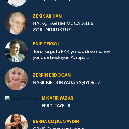
ZEKI SARIHAN
HALKÇI EĞİTİM MÜCADELESİ
ZORUNLULUKTUR
EDIP TEKKOL
Terör örgütü PKK’yı maddi ve manevi
yönden besleyen Avrupa...
ZERRIN ERDOĞAN
NASIL BİR DÜNYADA YAŞIYORUZ
MISAFIR YAZAR
FERDİ TAYFUR
BERNA COŞKUN AYDIN