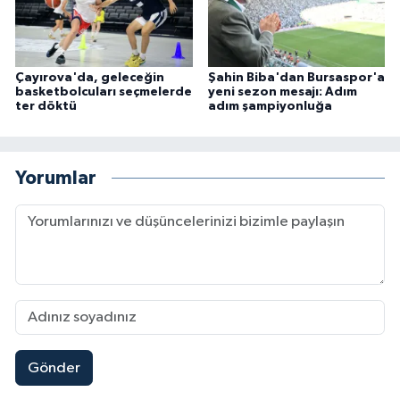
Çayırova'da, geleceğin
Şahin Biba'dan Bursaspor'a
basketbolcuları seçmelerde
yeni sezon mesajı: Adım
ter döktü
adım şampiyonluğa
Yorumlar
Gönder