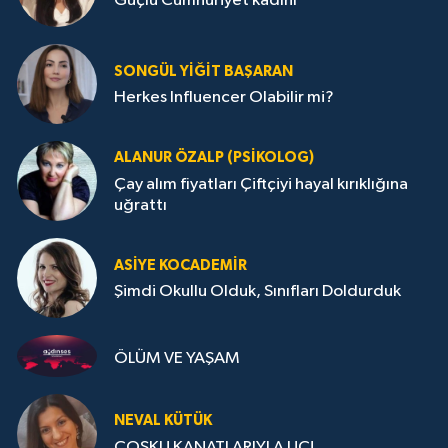
Güçlü Cumhuriyet kadını
SONGÜL YIĞIT BAŞARAN
Herkes Influencer Olabilir mi?
ALANUR ÖZALP (PSIKOLOG)
Çay alım fiyatları Çiftçiyi hayal kırıklığına
uğrattı
ASIYE KOCADEMİR
Şimdi Okullu Olduk, Sınıfları Doldurduk
ÖLÜM VE YAŞAM
NEVAL KÜTÜK
COŞKU KANATLARIYLA UÇ!