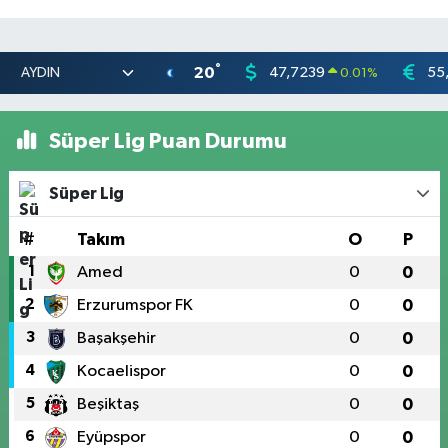
°
20
47,7239
55
0.01
%
Süper Lig Puan Durumu
Süper Lig
#
Takım
O
P
1
Amed
0
0
2
Erzurumspor FK
0
0
3
Başakşehir
0
0
4
Kocaelispor
0
0
5
Beşiktaş
0
0
6
Eyüpspor
0
0