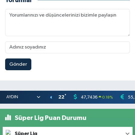
Yorumlar
Gönder
°
22
47,7436
55,
0.18
%
Süper Lig Puan Durumu
Süper Lig