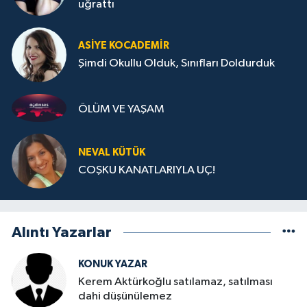
uğrattı
ASIYE KOCADEMİR
Şimdi Okullu Olduk, Sınıfları Doldurduk
ÖLÜM VE YAŞAM
NEVAL KÜTÜK
COŞKU KANATLARIYLA UÇ!
Alıntı Yazarlar
KONUK YAZAR
Kerem Aktürkoğlu satılamaz, satılması
dahi düşünülemez