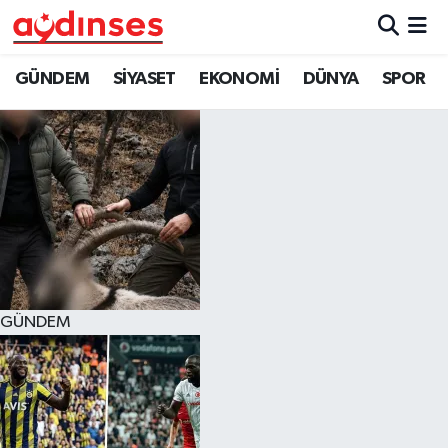
GÜNDEM
Nöbetçi Eczaneler
GÜNDEM
SİYASET
EKONOMİ
DÜNYA
SPOR
SİYASET
Hava Durumu
EKONOMİ
Aydin Namaz Vakitleri
DÜNYA
Trafik Durumu
SPOR
Süper Lig Puan Durumu ve Fikstür
GÜNDEM
MAGAZİN
Tüm Manşetler
YAŞAM
Son Dakika Haberleri
Haber Arşivi