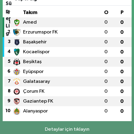
#
Takım
O
P
1
Amed
0
0
2
Erzurumspor FK
0
0
3
Başakşehir
0
0
4
Kocaelispor
0
0
5
Beşiktaş
0
0
6
Eyüpspor
0
0
7
Galatasaray
0
0
8
Çorum FK
0
0
9
Gaziantep FK
0
0
10
Alanyaspor
0
0
Detaylar için tıklayın