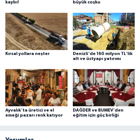
kaybı!
büyük coşku
Kırsal yollara neşter
Denizli'de 160 milyon TL'lik
alt ve üstyapı yatırımı
Ayvalık'ta üretici ve el
DAĞDER ve BUMEV'den
emeği pazarı renk katıyor
eğitim için güç birliği