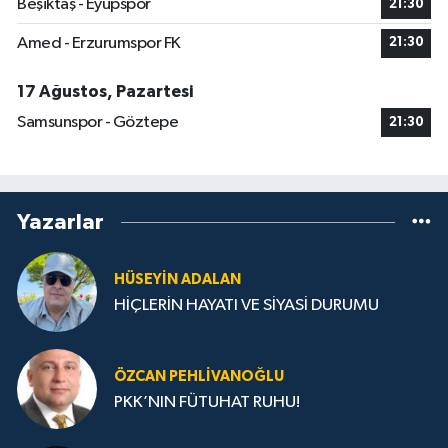
Beşiktaş - Eyüpspor
21:30
Amed - Erzurumspor FK
21:30
17 Ağustos, Pazartesi
Samsunspor - Göztepe
21:30
Yazarlar
HÜSEYIN ADALAN
HİÇLERİN HAYATI VE SİYASİ DURUMU
ÖZCAN PEHLIVANOĞLU
PKK’NIN FÜTUHAT RUHU!