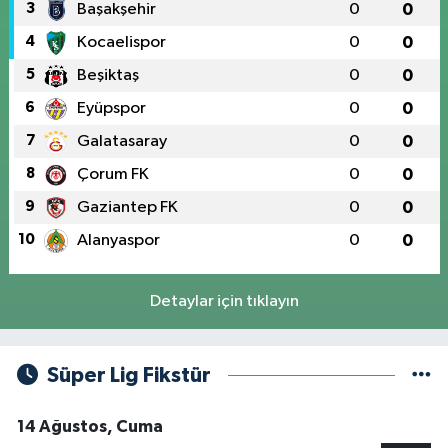
3
Başakşehir
0
0
4
Kocaelispor
0
0
5
Beşiktaş
0
0
6
Eyüpspor
0
0
7
Galatasaray
0
0
8
Çorum FK
0
0
9
Gaziantep FK
0
0
10
Alanyaspor
0
0
Detaylar için tıklayın
Süper Lig Fikstür
14 Ağustos, Cuma