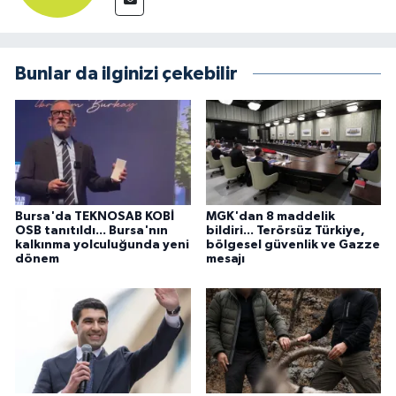
Bunlar da ilginizi çekebilir
Bursa'da TEKNOSAB KOBİ
MGK'dan 8 maddelik
OSB tanıtıldı... Bursa'nın
bildiri... Terörsüz Türkiye,
kalkınma yolculuğunda yeni
bölgesel güvenlik ve Gazze
dönem
mesajı