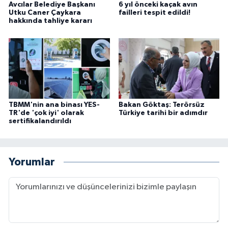
Avcılar Belediye Başkanı
6 yıl önceki kaçak avın
Utku Caner Çaykara
failleri tespit edildi!
hakkında tahliye kararı
TBMM'nin ana binası YES-
Bakan Göktaş: Terörsüz
TR'de 'çok iyi' olarak
Türkiye tarihi bir adımdır
sertifikalandırıldı
Yorumlar