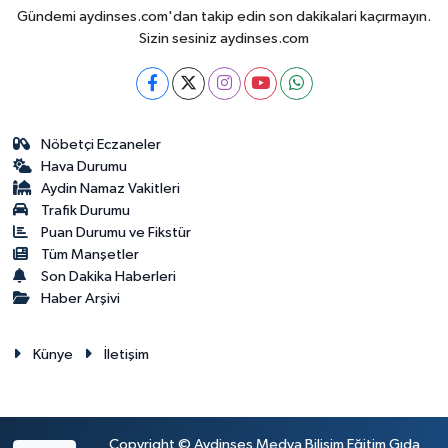
Gündemi aydinses.com'dan takip edin son dakikalari kaçırmayın.
Sizin sesiniz aydinses.com
Nöbetçi Eczaneler
Hava Durumu
Aydin Namaz Vakitleri
Trafik Durumu
Puan Durumu ve Fikstür
Tüm Manşetler
Son Dakika Haberleri
Haber Arşivi
Künye
İletişim
Copyright © Aydinses Medya Bilişim Eğitim Gıda