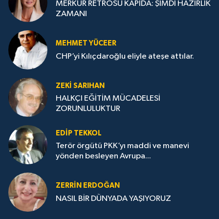
MERKÜR RETROSU KAPIDA: ŞİMDİ HAZIRLIK
ZAMANI
MEHMET YÜCEER
CHP’yi Kılıçdaroğlu eliyle ateşe attılar.
ZEKI SARIHAN
HALKÇI EĞİTİM MÜCADELESİ
ZORUNLULUKTUR
EDIP TEKKOL
Terör örgütü PKK’yı maddi ve manevi
yönden besleyen Avrupa...
ZERRIN ERDOĞAN
NASIL BİR DÜNYADA YAŞIYORUZ