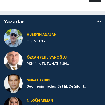
Yazarlar
HÜSEYIN ADALAN
HİÇ VE D17
ÖZCAN PEHLIVANOĞLU
PKK’NIN FÜTUHAT RUHU!
MURAT AYDIN
Seçmenin İradesi Satılık Değildir!...
NILGÜN AKMAN