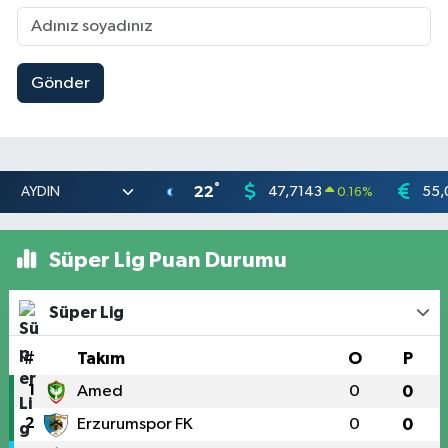
Gönder
°
22
47,7143
55,
0.16
%
Süper Lig Puan Durumu
Süper Lig
#
Takım
O
P
1
Amed
0
0
2
Erzurumspor FK
0
0