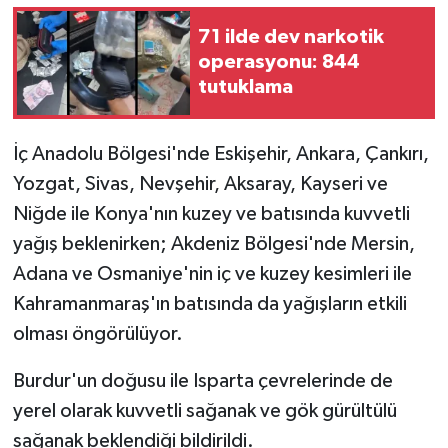
71 ilde dev narkotik
operasyonu: 844
tutuklama
İç Anadolu Bölgesi'nde Eskişehir, Ankara, Çankırı,
Yozgat, Sivas, Nevşehir, Aksaray, Kayseri ve
Niğde ile Konya'nın kuzey ve batısında kuvvetli
yağış beklenirken; Akdeniz Bölgesi'nde Mersin,
Adana ve Osmaniye'nin iç ve kuzey kesimleri ile
Kahramanmaraş'ın batısında da yağışların etkili
olması öngörülüyor.
Burdur'un doğusu ile Isparta çevrelerinde de
yerel olarak kuvvetli sağanak ve gök gürültülü
sağanak beklendiği bildirildi.