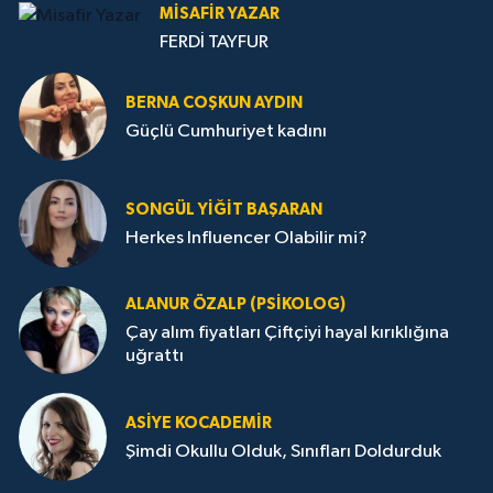
MISAFIR YAZAR
FERDİ TAYFUR
BERNA COŞKUN AYDIN
Güçlü Cumhuriyet kadını
SONGÜL YIĞIT BAŞARAN
Herkes Influencer Olabilir mi?
ALANUR ÖZALP (PSIKOLOG)
Çay alım fiyatları Çiftçiyi hayal kırıklığına
uğrattı
ASIYE KOCADEMİR
Şimdi Okullu Olduk, Sınıfları Doldurduk