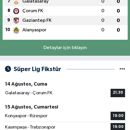
7
Galatasaray
0
0
8
Çorum FK
0
0
9
Gaziantep FK
0
0
10
Alanyaspor
0
0
Detaylar için tıklayın
Süper Lig Fikstür
14 Ağustos, Cuma
Galatasaray - Çorum FK
21:30
15 Ağustos, Cumartesi
Konyaspor - Rizespor
19:00
Kasımpaşa - Trabzonspor
19:00