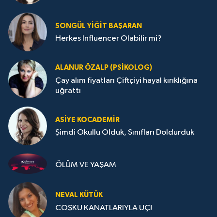
SONGÜL YIĞIT BAŞARAN
Herkes Influencer Olabilir mi?
ALANUR ÖZALP (PSIKOLOG)
Çay alım fiyatları Çiftçiyi hayal kırıklığına
uğrattı
ASIYE KOCADEMİR
Şimdi Okullu Olduk, Sınıfları Doldurduk
ÖLÜM VE YAŞAM
NEVAL KÜTÜK
COŞKU KANATLARIYLA UÇ!