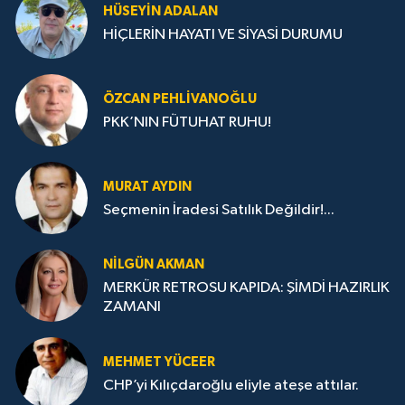
HÜSEYIN ADALAN
HİÇLERİN HAYATI VE SİYASİ DURUMU
ÖZCAN PEHLIVANOĞLU
PKK’NIN FÜTUHAT RUHU!
MURAT AYDIN
Seçmenin İradesi Satılık Değildir!...
NILGÜN AKMAN
MERKÜR RETROSU KAPIDA: ŞİMDİ HAZIRLIK
ZAMANI
MEHMET YÜCEER
CHP’yi Kılıçdaroğlu eliyle ateşe attılar.