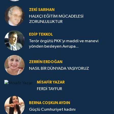
ZEKI SARIHAN
HALKÇI EĞİTİM MÜCADELESİ
ZORUNLULUKTUR
EDIP TEKKOL
Terör örgütü PKK’yı maddi ve manevi
yönden besleyen Avrupa...
ZERRIN ERDOĞAN
NASIL BİR DÜNYADA YAŞIYORUZ
MISAFIR YAZAR
FERDİ TAYFUR
BERNA COŞKUN AYDIN
Güçlü Cumhuriyet kadını