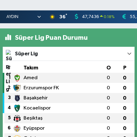
°
36
47,7436
55,
0.18
%
Süper Lig Puan Durumu
Süper Lig
#
Takım
O
P
1
Amed
0
0
2
Erzurumspor FK
0
0
3
Başakşehir
0
0
4
Kocaelispor
0
0
5
Beşiktaş
0
0
6
Eyüpspor
0
0