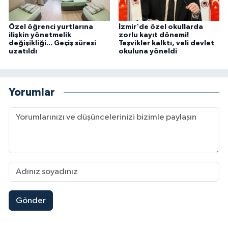
Özel öğrenci yurtlarına
İzmir'de özel okullarda
ilişkin yönetmelik
zorlu kayıt dönemi!
değişikliği... Geçiş süresi
Teşvikler kalktı, veli devlet
uzatıldı
okuluna yöneldi
Yorumlar
Gönder