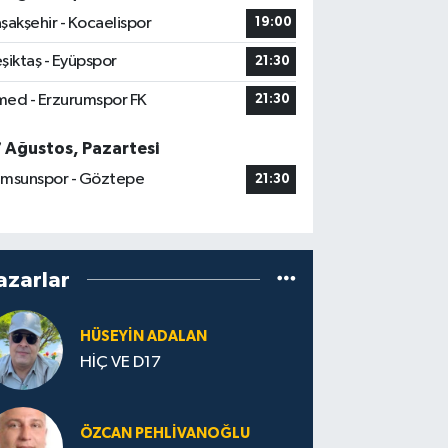
şakşehir - Kocaelispor
19:00
şiktaş - Eyüpspor
21:30
ed - Erzurumspor FK
21:30
7 Ağustos, Pazartesi
msunspor - Göztepe
21:30
azarlar
HÜSEYIN ADALAN
HİÇ VE D17
ÖZCAN PEHLIVANOĞLU