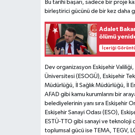
Bu tarihi başarı, sadece bir proje k
birleştirici gücünü de bir kez daha 
Adalet Bakan
ölümü yenide
İçeriği Görünt
Dev organizasyon Eskişehir Valiliği
Üniversitesi (ESOGÜ), Eskişehir Tekni
Müdürlüğü, İl Sağlık Müdürlüğü, İl 
AFAD gibi kamu kurumlarını bir ara
belediyelerinin yanı sıra Eskişehir
Eskişehir Sanayi Odası (ESO), Eski
ESTÜ-TTO gibi sanayi ve teknoloji d
toplumsal gücü ise TEMA, TEGV, LÖSE