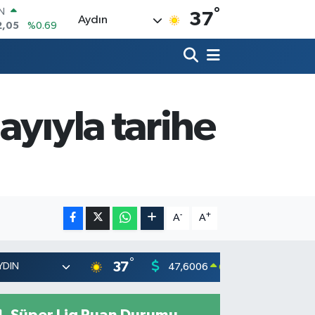
°
R
37
Aydın
06
%0.06
50
%0.02
N
98
%0.2
ALTIN
4
%0.32
ayıyla tarihe
00
%48
IN
2,05
%0.69
-
+
A
A
°
37
47,6006
55,02
0.06
%
Süper Lig Puan Durumu