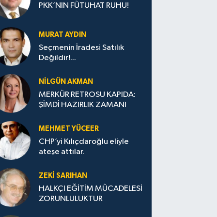
PKK’NIN FÜTUHAT RUHU!
MURAT AYDIN
Seçmenin İradesi Satılık
Değildir!...
NILGÜN AKMAN
MERKÜR RETROSU KAPIDA:
ŞİMDİ HAZIRLIK ZAMANI
MEHMET YÜCEER
CHP’yi Kılıçdaroğlu eliyle
ateşe attılar.
ZEKI SARIHAN
HALKÇI EĞİTİM MÜCADELESİ
ZORUNLULUKTUR