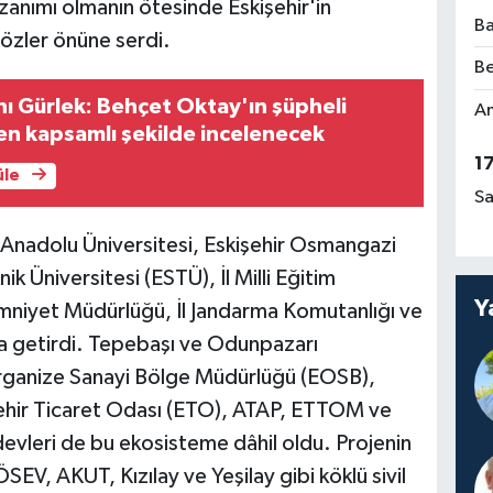
azanımı olmanın ötesinde Eskişehir'in
Ba
gözler önüne serdi.
Be
ı Gürlek: Behçet Oktay'ın şüpheli
Am
n kapsamlı şekilde incelenecek
1
üle
Sa
, Anadolu Üniversitesi, Eskişehir Osmangazi
k Üniversitesi (ESTÜ), İl Milli Eğitim
Y
Emniyet Müdürlüğü, İl Jandarma Komutanlığı ve
ya getirdi. Tepebaşı ve Odunpazarı
 Organize Sanayi Bölge Müdürlüğü (EOSB),
şehir Ticaret Odası (ETO), ATAP, ETTOM ve
evleri de bu ekosisteme dâhil oldu. Projenin
V, AKUT, Kızılay ve Yeşilay gibi köklü sivil