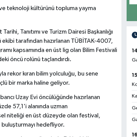
m ve teknoloji kültürünü topluma yayma
 Tarihi, Tanıtımı ve Turizm Dairesi Başkanlığı
ekibi tarafından hazırlanan TÜBİTAK-4007,
ramı kapsamında en üst lig olan Bilim Festivali
1
eki öncü rolünü taçlandırdı.
Ga
ıyla rekor kıran bilim yolculuğu, bu sene
1
ü bir marka haline geliyor.
Ko
Ka
abancı Uzay Evi öncülüğünde hazırlanan
zde 57,1'i alanında uzman
Ge
l niteliği en üst düzeyde olan festival,
Ga
la buluşturmayı hedefliyor.
1