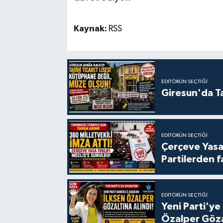
Kaynak:
RSS
EDITÖRÜN SEÇTIĞI
Giresun'da Ta
EDITÖRÜN SEÇTIĞI
Çerçeve Yasa
Partilerden f
EDITÖRÜN SEÇTIĞI
Yeni Parti'ye
Özalper Göza