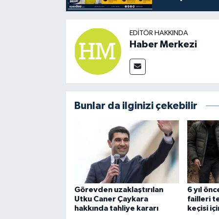
EDITÖR HAKKINDA
Haber Merkezi
Bunlar da ilginizi çekebilir
Görevden uzaklaştırılan
6 yıl önc
Utku Caner Çaykara
failleri 
hakkında tahliye kararı
keçisi i