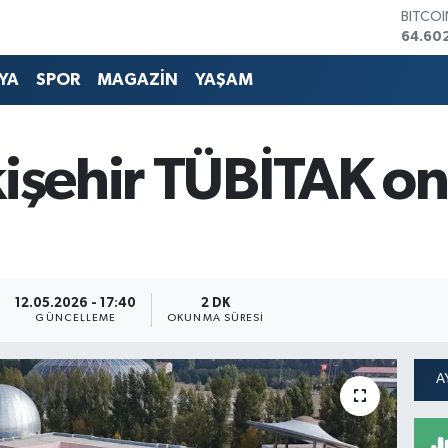
DOLA
47,60
EURO
55,02
YA
SPOR
MAGAZİN
YAŞAM
STERLİ
64,23
GRAM 
6513.9
kişehir TÜBİTAK on
BİST1
13.768
BITCO
64.60
12.05.2026 - 17:40
2 DK
GÜNCELLEME
OKUNMA SÜRESI