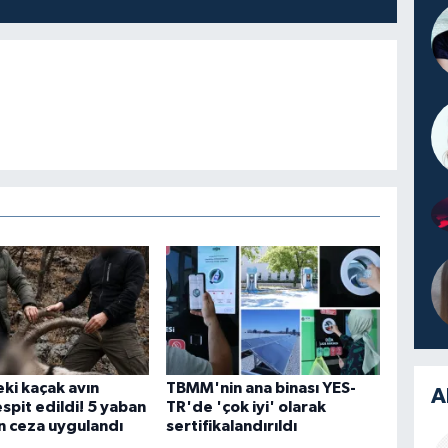
eki kaçak avın
TBMM'nin ana binası YES-
A
tespit edildi! 5 yaban
TR'de 'çok iyi' olarak
çin ceza uygulandı
sertifikalandırıldı