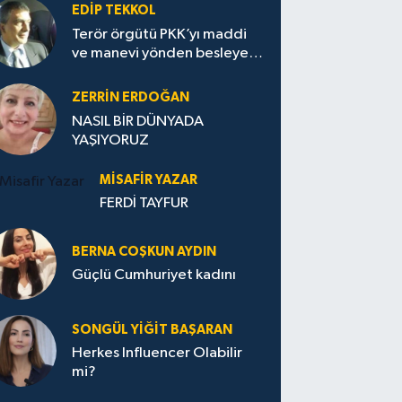
EDIP TEKKOL
Terör örgütü PKK’yı maddi
ve manevi yönden besleyen
Avrupa...
ZERRIN ERDOĞAN
NASIL BİR DÜNYADA
YAŞIYORUZ
MISAFIR YAZAR
FERDİ TAYFUR
BERNA COŞKUN AYDIN
Güçlü Cumhuriyet kadını
SONGÜL YIĞIT BAŞARAN
Herkes Influencer Olabilir
mi?