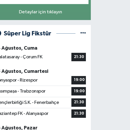
Detaylar için tıklayın
Süper Lig Fikstür
4 Ağustos, Cuma
latasaray - Çorum FK
21:30
5 Ağustos, Cumartesi
nyaspor - Rizespor
19:00
sımpaşa - Trabzonspor
19:00
nçlerbirliği S.K. - Fenerbahçe
21:30
ziantep FK - Alanyaspor
21:30
6 Ağustos, Pazar