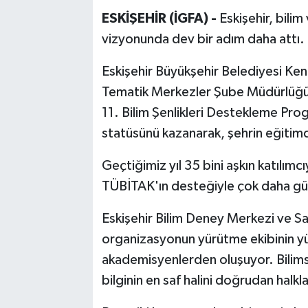
ESKİŞEHİR (İGFA) -
Eskişehir, bili
vizyonunda dev bir adım daha attı.
Eskişehir Büyükşehir Belediyesi Kent
Tematik Merkezler Şube Müdürlüğü 
11. Bilim Şenlikleri Destekleme Prog
statüsünü kazanarak, şehrin eğitimd
Geçtiğimiz yıl 35 bini aşkın katılımc
TÜBİTAK'ın desteğiyle çok daha güçl
Eskişehir Bilim Deney Merkezi ve S
organizasyonun yürütme ekibinin yü
akademisyenlerden oluşuyor. Bilimse
bilginin en saf halini doğrudan halk