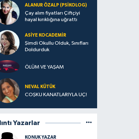
ALANUR ÖZALP (PSIKOLOG)
Çay alım fiyatları Çiftçiyi
hayal kırıklığına uğrattı
ASIYE KOCADEMİR
Şimdi Okullu Olduk, Sınıfları
Doldurduk
ÖLÜM VE YAŞAM
NEVAL KÜTÜK
COŞKU KANATLARIYLA UÇ!
lıntı Yazarlar
KONUK YAZAR