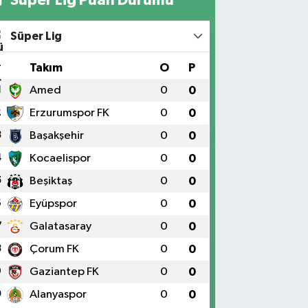
Süper Lig
#
Takım
O
P
1
Amed
0
0
2
Erzurumspor FK
0
0
3
Başakşehir
0
0
4
Kocaelispor
0
0
5
Beşiktaş
0
0
6
Eyüpspor
0
0
7
Galatasaray
0
0
8
Çorum FK
0
0
9
Gaziantep FK
0
0
0
Alanyaspor
0
0