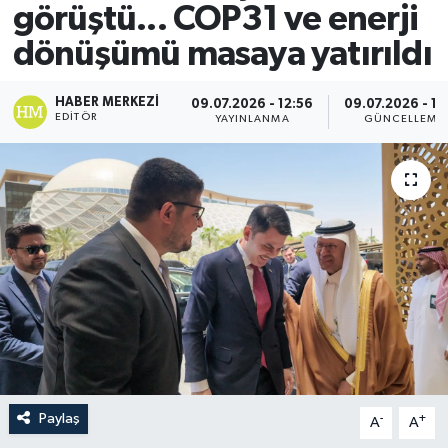
görüştü... COP31 ve enerji
dönüşümü masaya yatırıldı
HABER MERKEZI
09.07.2026 - 12:56
09.07.2026 - 13
EDITÖR
YAYINLANMA
GÜNCELLEME
Paylaş
-
+
A
A