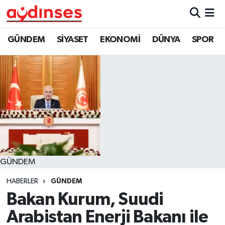
GÜNDEM
Nöbetçi Eczaneler
GÜNDEM
SİYASET
EKONOMİ
DÜNYA
SPOR
SİYASET
Hava Durumu
EKONOMİ
Aydin Namaz Vakitleri
DÜNYA
Trafik Durumu
SPOR
Süper Lig Puan Durumu ve Fikstür
GÜNDEM
MAGAZİN
Tüm Manşetler
HABERLER
GÜNDEM
YAŞAM
Son Dakika Haberleri
Bakan Kurum, Suudi
Arabistan Enerji Bakanı ile
Haber Arşivi