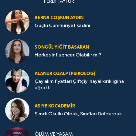
FERDİ TAYFUR
BERNA COŞKUN AYDIN
Güçlü Cumhuriyet kadını
SONGÜL YIĞIT BAŞARAN
Herkes Influencer Olabilir mi?
ALANUR ÖZALP (PSIKOLOG)
Çay alım fiyatları Çiftçiyi hayal kırıklığına
uğrattı
ASIYE KOCADEMİR
Şimdi Okullu Olduk, Sınıfları Doldurduk
ÖLÜM VE YAŞAM