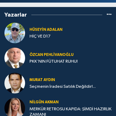
Yazarlar
HÜSEYIN ADALAN
HİÇ VE D17
ÖZCAN PEHLIVANOĞLU
PKK’NIN FÜTUHAT RUHU!
MURAT AYDIN
Seçmenin İradesi Satılık Değildir!...
NILGÜN AKMAN
MERKÜR RETROSU KAPIDA: ŞİMDİ HAZIRLIK
ZAMANI