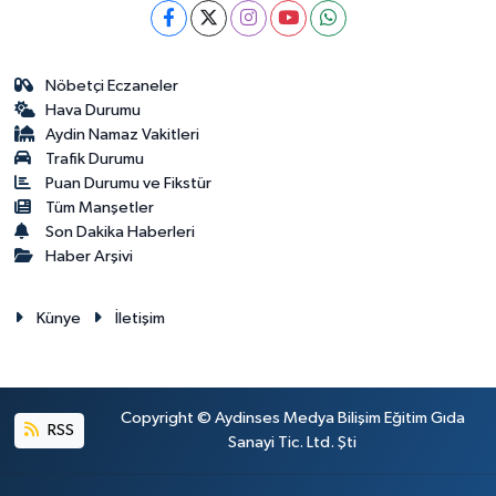
Nöbetçi Eczaneler
Hava Durumu
Aydin Namaz Vakitleri
Trafik Durumu
Puan Durumu ve Fikstür
Tüm Manşetler
Son Dakika Haberleri
Haber Arşivi
Künye
İletişim
Copyright © Aydinses Medya Bilişim Eğitim Gıda
RSS
Sanayi Tic. Ltd. Şti