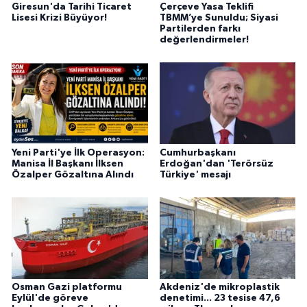
Giresun'da Tarihi Ticaret
Çerçeve Yasa Teklifi
Lisesi Krizi Büyüyor!
TBMM’ye Sunuldu; Siyasi
Partilerden farkı
değerlendirmeler!
Yeni Parti'ye İlk Operasyon:
Cumhurbaşkanı
Manisa İl Başkanı İlksen
Erdoğan'dan 'Terörsüz
Özalper Gözaltına Alındı
Türkiye' mesajı
Osman Gazi platformu
Akdeniz'de mikroplastik
Eylül'de göreve
denetimi... 23 tesise 47,6