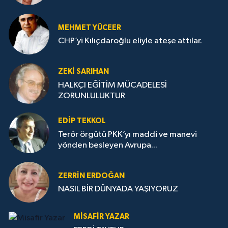
MEHMET YÜCEER
CHP’yi Kılıçdaroğlu eliyle ateşe attılar.
ZEKI SARIHAN
HALKÇI EĞİTİM MÜCADELESİ
ZORUNLULUKTUR
EDIP TEKKOL
Terör örgütü PKK’yı maddi ve manevi
yönden besleyen Avrupa...
ZERRIN ERDOĞAN
NASIL BİR DÜNYADA YAŞIYORUZ
MISAFIR YAZAR