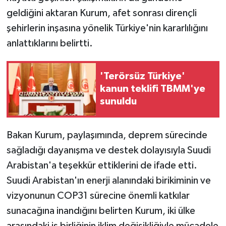
geldiğini aktaran Kurum, afet sonrası dirençli
şehirlerin inşasına yönelik Türkiye'nin kararlılığını
anlattıklarını belirtti.
'Terörsüz Türkiye'
kanun teklifi TBMM'ye
sunuldu
Bakan Kurum, paylaşımında, deprem sürecinde
sağladığı dayanışma ve destek dolayısıyla Suudi
Arabistan'a teşekkür ettiklerini de ifade etti.
Suudi Arabistan'ın enerji alanındaki birikiminin ve
vizyonunun COP31 sürecine önemli katkılar
sunacağına inandığını belirten Kurum, iki ülke
arasındaki iş birliğinin iklim değişikliğiyle mücadele