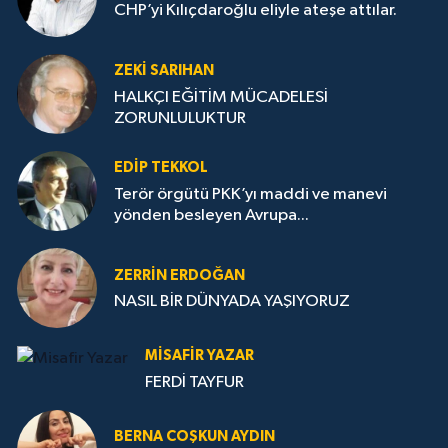
CHP’yi Kılıçdaroğlu eliyle ateşe attılar.
ZEKI SARIHAN
HALKÇI EĞİTİM MÜCADELESİ
ZORUNLULUKTUR
EDIP TEKKOL
Terör örgütü PKK’yı maddi ve manevi
yönden besleyen Avrupa...
ZERRIN ERDOĞAN
NASIL BİR DÜNYADA YAŞIYORUZ
MISAFIR YAZAR
FERDİ TAYFUR
BERNA COŞKUN AYDIN