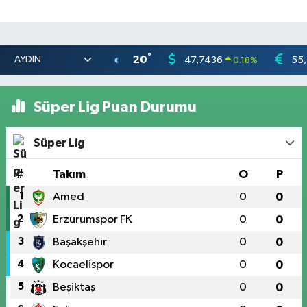
°
20
47,7436
55
0.18
%
Süper Lig Puan Durumu
Süper Lig
#
Takım
O
P
1
Amed
0
0
2
Erzurumspor FK
0
0
3
Başakşehir
0
0
4
Kocaelispor
0
0
5
Beşiktaş
0
0