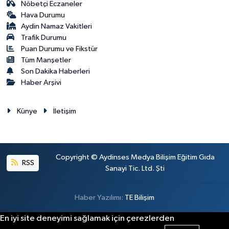
Nöbetçi Eczaneler
Hava Durumu
Aydin Namaz Vakitleri
Trafik Durumu
Puan Durumu ve Fikstür
Tüm Manşetler
Son Dakika Haberleri
Haber Arşivi
Künye
İletişim
Copyright © Aydinses Medya Bilişim Eğitim Gıda
RSS
Sanayi Tic. Ltd. Şti
Haber Yazılımı:
TE Bilişim
En iyi site deneyimi sağlamak için çerezlerden