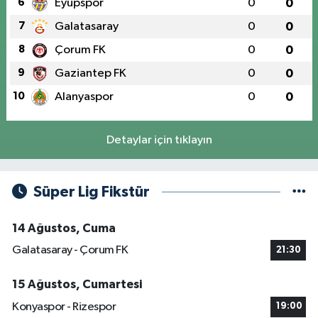
6
Eyüpspor
0
0
7
Galatasaray
0
0
8
Çorum FK
0
0
9
Gaziantep FK
0
0
10
Alanyaspor
0
0
Detaylar için tıklayın
Süper Lig Fikstür
14 Ağustos, Cuma
Galatasaray - Çorum FK
21:30
15 Ağustos, Cumartesi
Konyaspor - Rizespor
19:00