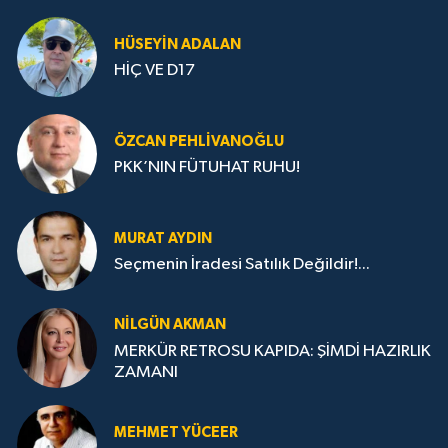
HÜSEYIN ADALAN
HİÇ VE D17
ÖZCAN PEHLIVANOĞLU
PKK’NIN FÜTUHAT RUHU!
MURAT AYDIN
Seçmenin İradesi Satılık Değildir!...
NILGÜN AKMAN
MERKÜR RETROSU KAPIDA: ŞİMDİ HAZIRLIK
ZAMANI
MEHMET YÜCEER