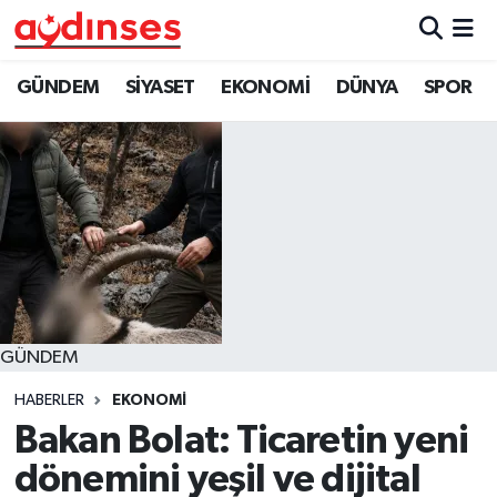
GÜNDEM
Nöbetçi Eczaneler
GÜNDEM
SİYASET
EKONOMİ
DÜNYA
SPOR
SİYASET
Hava Durumu
EKONOMİ
Aydin Namaz Vakitleri
DÜNYA
Trafik Durumu
SPOR
Süper Lig Puan Durumu ve Fikstür
GÜNDEM
MAGAZİN
Tüm Manşetler
HABERLER
EKONOMİ
YAŞAM
Son Dakika Haberleri
Bakan Bolat: Ticaretin yeni
dönemini yeşil ve dijital
Haber Arşivi