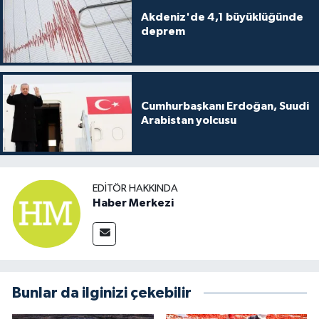
Akdeniz'de 4,1 büyüklüğünde
deprem
Cumhurbaşkanı Erdoğan, Suudi
Arabistan yolcusu
EDITÖR HAKKINDA
Haber Merkezi
Bunlar da ilginizi çekebilir