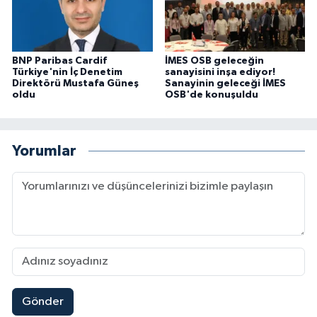
BNP Paribas Cardif
İMES OSB geleceğin
Türkiye'nin İç Denetim
sanayisini inşa ediyor!
Direktörü Mustafa Güneş
Sanayinin geleceği İMES
oldu
OSB'de konuşuldu
Yorumlar
Gönder