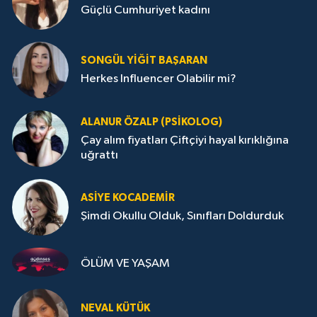
Güçlü Cumhuriyet kadını
SONGÜL YIĞIT BAŞARAN
Herkes Influencer Olabilir mi?
ALANUR ÖZALP (PSIKOLOG)
Çay alım fiyatları Çiftçiyi hayal kırıklığına
uğrattı
ASIYE KOCADEMİR
Şimdi Okullu Olduk, Sınıfları Doldurduk
ÖLÜM VE YAŞAM
NEVAL KÜTÜK