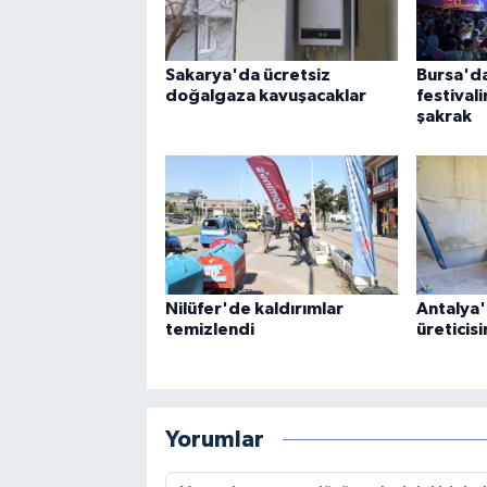
Sakarya'da ücretsiz
Bursa'da
doğalgaza kavuşacaklar
festival
şakrak
Nilüfer'de kaldırımlar
Antalya'
temizlendi
üreticis
Yorumlar