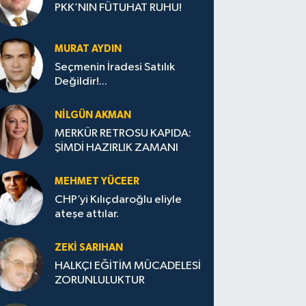
PKK’NIN FÜTUHAT RUHU!
MURAT AYDIN
Seçmenin İradesi Satılık
Değildir!...
NILGÜN AKMAN
MERKÜR RETROSU KAPIDA:
ŞİMDİ HAZIRLIK ZAMANI
MEHMET YÜCEER
CHP’yi Kılıçdaroğlu eliyle
ateşe attılar.
ZEKI SARIHAN
HALKÇI EĞİTİM MÜCADELESİ
ZORUNLULUKTUR