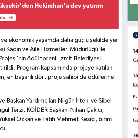
ükşehir'den Hekimhan'a dev yatırım
üle
l ve ekonomik yaşamda daha güçlü şekilde yer
si Kadın ve Aile Hizmetleri Müdürlüğü ile
1
rojesi'nin ödül töreni, İzmit Belediyesi
Ga
tirildi. Program kapsamında projeye katılan
1
en, en başarılı dört proje sahibi de ödüllerine
Ko
Ka
 Başkan Yardımcıları Nilgün İrteni ve Sibel
Ge
gül Terzi, KOİDER Başkanı Nihan Çakıcı,
ı Yüksel Özkan ve Fatih Mehmet Kesici, birim
Ga
dı.
1