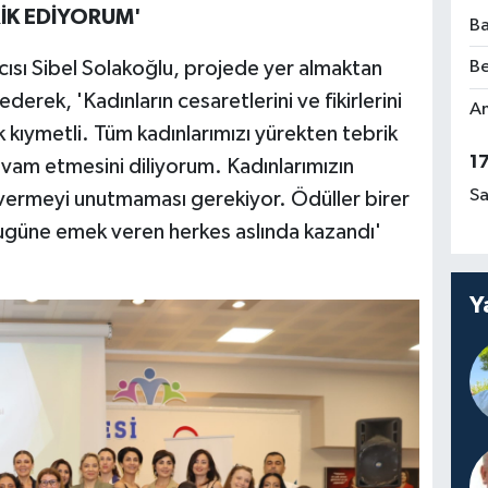
RİK EDİYORUM'
Ba
sı Sibel Solakoğlu, projede yer almaktan
Be
rek, 'Kadınların cesaretlerini ve fikirlerini
Am
kıymetli. Tüm kadınlarımızı yürekten tebrik
1
am etmesini diliyorum. Kadınlarımızın
Sa
e vermeyi unutmaması gerekiyor. Ödüller birer
ugüne emek veren herkes aslında kazandı'
Y