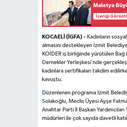
Malatya Büy
İçeriği Görünt
KOCAELİ (İGFA) -
Kadınların sosya
almasını destekleyen İzmit Belediye
KOİDER iş birliğinde yürütülen Bağ P
Dernekler Yerleşkesi'nde gerçekleş
kadınlara sertifikaları takdim edilirk
kavuştu.
Düzenlenen programa İzmit Belediye
Solakoğlu, Meclis Üyesi Ayşe Fatma
Anahtar Parti İl Başkan Yardımcılar
müdürleri ile çok sayıda davetli katıl