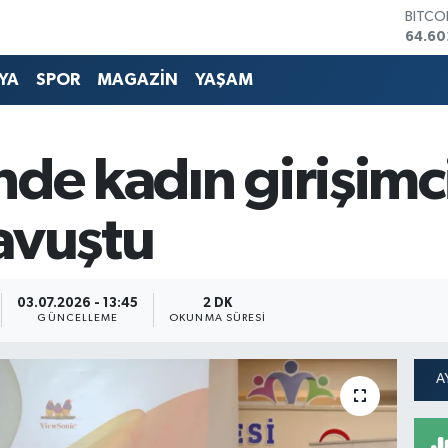
DOLA
47,59
EURO
55,0
YA
SPOR
MAGAZİN
YAŞAM
STERL
64,24
GRAM 
6513.
nde kadın girişimc
BİST1
13.76
BITCO
avuştu
64.60
03.07.2026 - 13:45
2 DK
GÜNCELLEME
OKUNMA SÜRESI