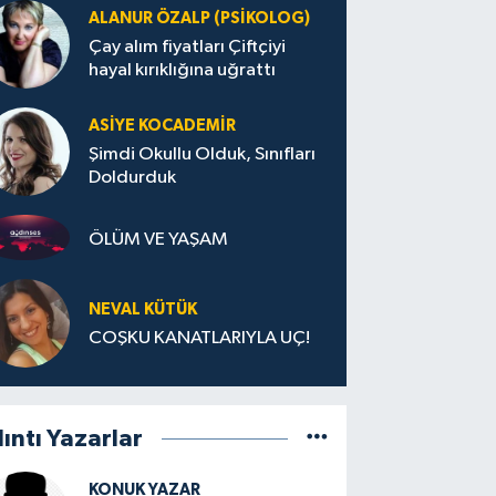
ALANUR ÖZALP (PSIKOLOG)
Çay alım fiyatları Çiftçiyi
hayal kırıklığına uğrattı
ASIYE KOCADEMİR
Şimdi Okullu Olduk, Sınıfları
Doldurduk
ÖLÜM VE YAŞAM
NEVAL KÜTÜK
COŞKU KANATLARIYLA UÇ!
lıntı Yazarlar
KONUK YAZAR