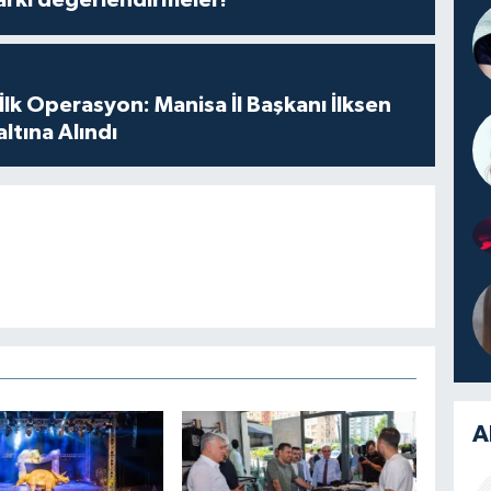
arkı değerlendirmeler!
 İlk Operasyon: Manisa İl Başkanı İlksen
ltına Alındı
A