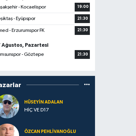
şakşehir - Kocaelispor
19:00
şiktaş - Eyüpspor
21:30
ed - Erzurumspor FK
21:30
7 Ağustos, Pazartesi
msunspor - Göztepe
21:30
azarlar
HÜSEYIN ADALAN
HİÇ VE D17
ÖZCAN PEHLIVANOĞLU