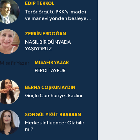
EDIP TEKKOL
Terör örgütü PKK’yı maddi
ve manevi yönden besleyen
Avrupa...
ZERRIN ERDOĞAN
NASIL BİR DÜNYADA
YAŞIYORUZ
MISAFIR YAZAR
FERDİ TAYFUR
BERNA COŞKUN AYDIN
Güçlü Cumhuriyet kadını
SONGÜL YIĞIT BAŞARAN
Herkes Influencer Olabilir
mi?