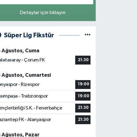
Detaylar için tıklayın
Süper Lig Fikstür
4 Ağustos, Cuma
latasaray - Çorum FK
21:30
5 Ağustos, Cumartesi
nyaspor - Rizespor
19:00
sımpaşa - Trabzonspor
19:00
nçlerbirliği S.K. - Fenerbahçe
21:30
ziantep FK - Alanyaspor
21:30
6 Ağustos, Pazar