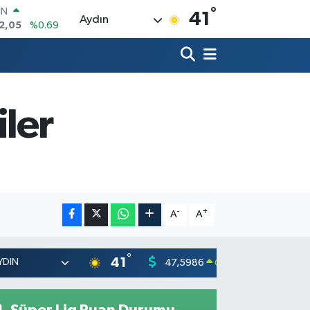
°
R
41
Aydın
86
%0.06
700
%0.1
İN
38
%0.21
ALTIN
94
%0.32
iler
00
8
%48
IN
2,05
%0.69
-
+
A
A
°
41
47,5986
55,070
0.06
%
Süper Lig Puan Durumu