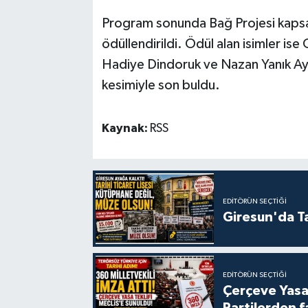
Program sonunda Bağ Projesi kapsam
ödüllendirildi. Ödül alan isimler is
Hadiye Dindoruk ve Nazan Yanık Ay
kesimiyle son buldu.
Kaynak:
RSS
EDITÖRÜN SEÇTIĞI
Giresun'da Ta
EDITÖRÜN SEÇTIĞI
Çerçeve Yasa