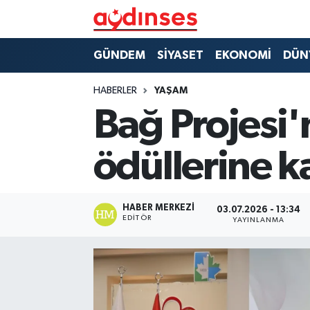
GÜNDEM
Nöbetçi Eczaneler
GÜNDEM
SİYASET
EKONOMİ
DÜN
SİYASET
Hava Durumu
HABERLER
YAŞAM
Bağ Projesi'
EKONOMİ
Aydin Namaz Vakitleri
ödüllerine k
DÜNYA
Trafik Durumu
SPOR
Süper Lig Puan Durumu ve Fikstür
HABER MERKEZI
03.07.2026 - 13:34
EDITÖR
YAYINLANMA
MAGAZİN
Tüm Manşetler
YAŞAM
Son Dakika Haberleri
Haber Arşivi