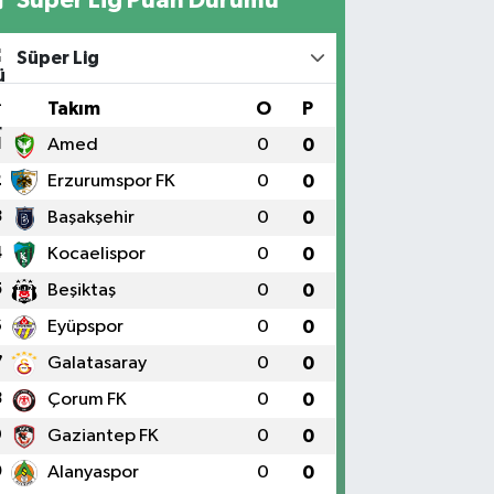
Süper Lig
#
Takım
O
P
1
Amed
0
0
2
Erzurumspor FK
0
0
3
Başakşehir
0
0
4
Kocaelispor
0
0
5
Beşiktaş
0
0
6
Eyüpspor
0
0
7
Galatasaray
0
0
8
Çorum FK
0
0
9
Gaziantep FK
0
0
0
Alanyaspor
0
0