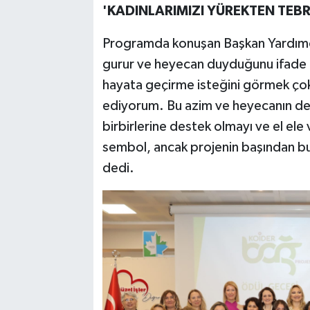
'KADINLARIMIZI YÜREKTEN TEB
Programda konuşan Başkan Yardımcı
gurur ve heyecan duyduğunu ifade ede
hayata geçirme isteğini görmek çok 
ediyorum. Bu azim ve heyecanın dev
birbirlerine destek olmayı ve el el
sembol, ancak projenin başından b
dedi.