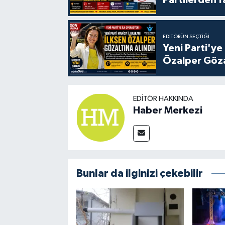
Partilerden f
EDITÖRÜN SEÇTIĞI
Yeni Parti'ye
Özalper Göza
EDITÖR HAKKINDA
Haber Merkezi
Bunlar da ilginizi çekebilir