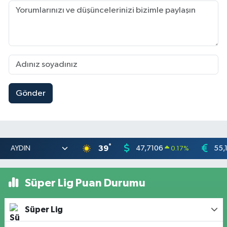
Gönder
°
39
47,7106
55,
0.17
%
Süper Lig Puan Durumu
Süper Lig