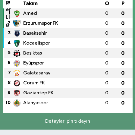
#
Takım
O
P
1
Amed
0
0
2
Erzurumspor FK
0
0
3
Başakşehir
0
0
4
Kocaelispor
0
0
5
Beşiktaş
0
0
6
Eyüpspor
0
0
7
Galatasaray
0
0
8
Çorum FK
0
0
9
Gaziantep FK
0
0
10
Alanyaspor
0
0
Detaylar için tıklayın