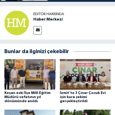
EDITÖR HAKKINDA
Haber Merkezi
Bunlar da ilginizi çekebilir
Keşan eski İlçe Millî Eğitim
İzmit'te 3 Çınar Çocuk Evi
Müdürü vefatının yıl
için kura çekimi
dönümünde anıldı
gerçekleştirildi