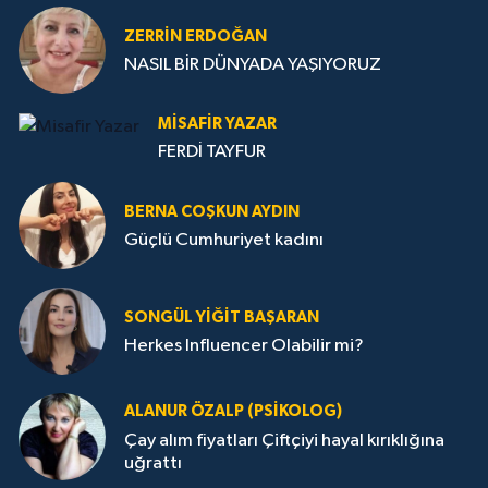
ZERRIN ERDOĞAN
NASIL BİR DÜNYADA YAŞIYORUZ
MISAFIR YAZAR
FERDİ TAYFUR
BERNA COŞKUN AYDIN
Güçlü Cumhuriyet kadını
SONGÜL YIĞIT BAŞARAN
Herkes Influencer Olabilir mi?
ALANUR ÖZALP (PSIKOLOG)
Çay alım fiyatları Çiftçiyi hayal kırıklığına
uğrattı