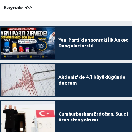
Kaynak:
RSS
Yeni Parti'den sonraki İlk Anket
Dengeleri arstı!
Akdeniz'de 4,1 büyüklüğünde
deprem
Cumhurbaşkanı Erdoğan, Suudi
Arabistan yolcusu