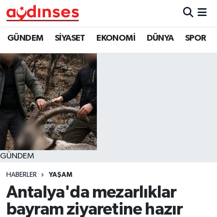
GÜNDEM
Nöbetçi Eczaneler
GÜNDEM
SİYASET
EKONOMİ
DÜNYA
SPOR
SİYASET
Hava Durumu
EKONOMİ
Aydin Namaz Vakitleri
DÜNYA
Trafik Durumu
SPOR
Süper Lig Puan Durumu ve Fikstür
GÜNDEM
MAGAZİN
Tüm Manşetler
HABERLER
YAŞAM
YAŞAM
Son Dakika Haberleri
Antalya'da mezarlıklar
bayram ziyaretine hazır
Haber Arşivi