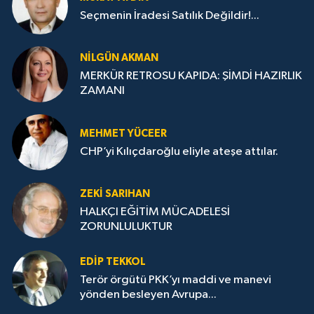
Seçmenin İradesi Satılık Değildir!...
NILGÜN AKMAN
MERKÜR RETROSU KAPIDA: ŞİMDİ HAZIRLIK
ZAMANI
MEHMET YÜCEER
CHP’yi Kılıçdaroğlu eliyle ateşe attılar.
ZEKI SARIHAN
HALKÇI EĞİTİM MÜCADELESİ
ZORUNLULUKTUR
EDIP TEKKOL
Terör örgütü PKK’yı maddi ve manevi
yönden besleyen Avrupa...