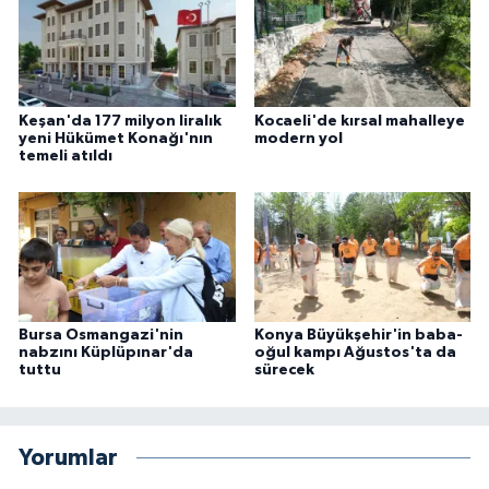
Keşan'da 177 milyon liralık
Kocaeli'de kırsal mahalleye
yeni Hükümet Konağı'nın
modern yol
temeli atıldı
Bursa Osmangazi'nin
Konya Büyükşehir'in baba-
nabzını Küplüpınar'da
oğul kampı Ağustos'ta da
tuttu
sürecek
Yorumlar