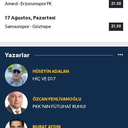
Amed - Erzurumspor FK
21:30
17 Ağustos, Pazartesi
Samsunspor - Göztepe
21:30
Yazarlar
HÜSEYIN ADALAN
HİÇ VE D17
ÖZCAN PEHLIVANOĞLU
PKK’NIN FÜTUHAT RUHU!
MURAT AYDIN