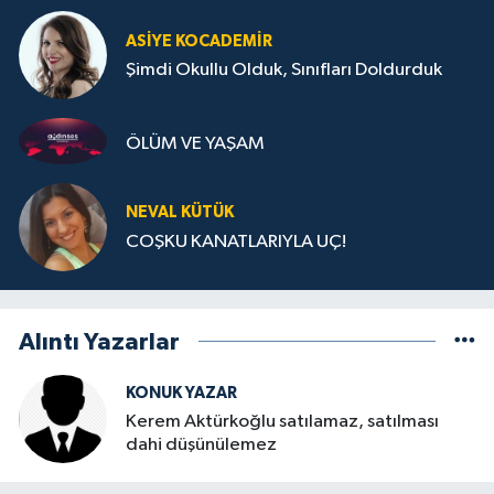
ASIYE KOCADEMİR
Şimdi Okullu Olduk, Sınıfları Doldurduk
ÖLÜM VE YAŞAM
NEVAL KÜTÜK
COŞKU KANATLARIYLA UÇ!
Alıntı Yazarlar
KONUK YAZAR
Kerem Aktürkoğlu satılamaz, satılması
dahi düşünülemez