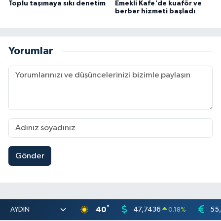
Toplu taşımaya sıkı denetim
Emekli Kafe'de kuaför ve
berber hizmeti başladı
Yorumlar
Gönder
°
40
47,7436
55
0.18
%