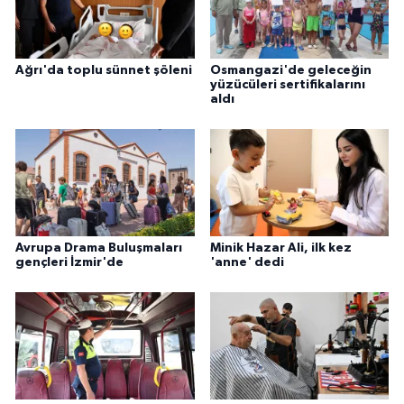
Ağrı'da toplu sünnet şöleni
Osmangazi'de geleceğin
yüzücüleri sertifikalarını
aldı
Avrupa Drama Buluşmaları
Minik Hazar Ali, ilk kez
gençleri İzmir'de
'anne' dedi