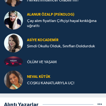
Herkes Influencer Olabilir mi?
ALANUR ÖZALP (PSIKOLOG)
Çay alım fiyatları Çiftçiyi hayal kırıklığına
uğrattı
ASIYE KOCADEMİR
Şimdi Okullu Olduk, Sınıfları Doldurduk
ÖLÜM VE YAŞAM
NEVAL KÜTÜK
COŞKU KANATLARIYLA UÇ!
Alıntı Yazarlar