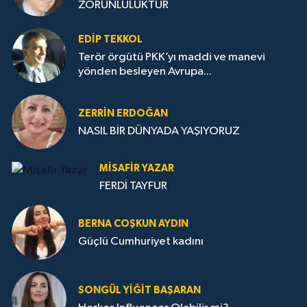
ZORUNLULUKTUR
EDIP TEKKOL
Terör örgütü PKK’yı maddi ve manevi
yönden besleyen Avrupa...
ZERRIN ERDOĞAN
NASIL BİR DÜNYADA YAŞIYORUZ
MISAFIR YAZAR
FERDİ TAYFUR
BERNA COŞKUN AYDIN
Güçlü Cumhuriyet kadını
SONGÜL YIĞIT BAŞARAN