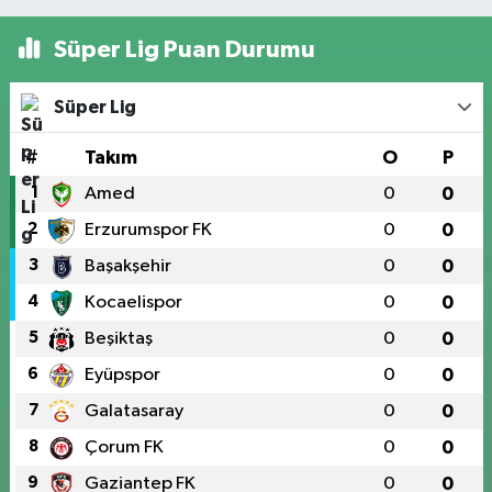
Süper Lig Puan Durumu
Süper Lig
#
Takım
O
P
1
Amed
0
0
2
Erzurumspor FK
0
0
3
Başakşehir
0
0
4
Kocaelispor
0
0
5
Beşiktaş
0
0
6
Eyüpspor
0
0
7
Galatasaray
0
0
8
Çorum FK
0
0
9
Gaziantep FK
0
0