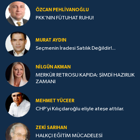
ÖZCAN PEHLIVANOĞLU
PKK’NIN FÜTUHAT RUHU!
MURAT AYDIN
Seçmenin İradesi Satılık Değildir!...
NILGÜN AKMAN
MERKÜR RETROSU KAPIDA: ŞİMDİ HAZIRLIK
ZAMANI
MEHMET YÜCEER
CHP’yi Kılıçdaroğlu eliyle ateşe attılar.
ZEKI SARIHAN
HALKÇI EĞİTİM MÜCADELESİ