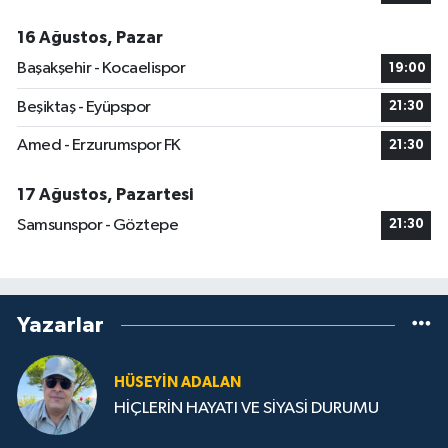
16 Ağustos, Pazar
Başakşehir - Kocaelispor
19:00
Beşiktaş - Eyüpspor
21:30
Amed - Erzurumspor FK
21:30
17 Ağustos, Pazartesi
Samsunspor - Göztepe
21:30
Yazarlar
HÜSEYIN ADALAN
HİÇLERİN HAYATI VE SİYASİ DURUMU