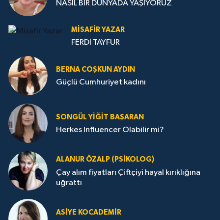
NASIL BİR DÜNYADA YAŞIYORUZ
MISAFIR YAZAR
FERDİ TAYFUR
BERNA COŞKUN AYDIN
Güçlü Cumhuriyet kadını
SONGÜL YIĞIT BAŞARAN
Herkes Influencer Olabilir mi?
ALANUR ÖZALP (PSIKOLOG)
Çay alım fiyatları Çiftçiyi hayal kırıklığına
uğrattı
ASIYE KOCADEMİR