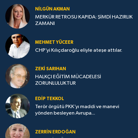
NILGÜN AKMAN
MERKÜR RETROSU KAPIDA: ŞİMDİ HAZIRLIK
ZAMANI
MEHMET YÜCEER
CHP’yi Kılıçdaroğlu eliyle ateşe attılar.
ZEKI SARIHAN
HALKÇI EĞİTİM MÜCADELESİ
ZORUNLULUKTUR
EDIP TEKKOL
Terör örgütü PKK’yı maddi ve manevi
yönden besleyen Avrupa...
ZERRIN ERDOĞAN