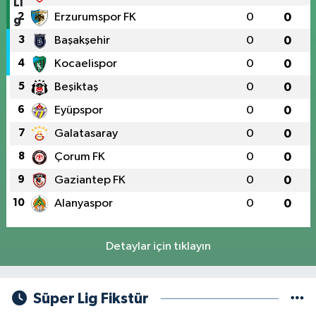
2
Erzurumspor FK
0
0
3
Başakşehir
0
0
4
Kocaelispor
0
0
5
Beşiktaş
0
0
6
Eyüpspor
0
0
7
Galatasaray
0
0
8
Çorum FK
0
0
9
Gaziantep FK
0
0
10
Alanyaspor
0
0
Detaylar için tıklayın
Süper Lig Fikstür