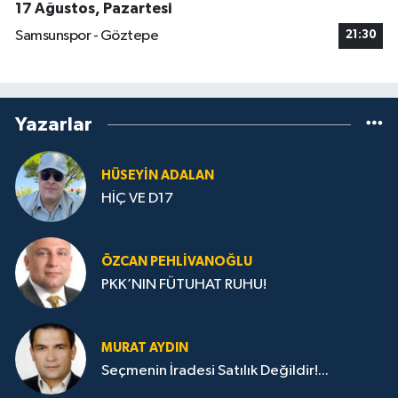
17 Ağustos, Pazartesi
Samsunspor - Göztepe
21:30
Yazarlar
HÜSEYIN ADALAN
HİÇ VE D17
ÖZCAN PEHLIVANOĞLU
PKK’NIN FÜTUHAT RUHU!
MURAT AYDIN
Seçmenin İradesi Satılık Değildir!...