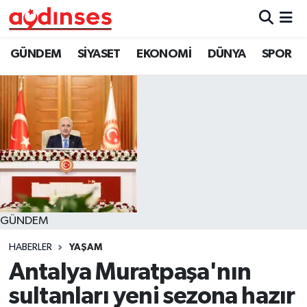
GÜNDEM
Nöbetçi Eczaneler
GÜNDEM
SİYASET
EKONOMİ
DÜNYA
SPOR
SİYASET
Hava Durumu
EKONOMİ
Aydin Namaz Vakitleri
DÜNYA
Trafik Durumu
SPOR
Süper Lig Puan Durumu ve Fikstür
GÜNDEM
MAGAZİN
Tüm Manşetler
HABERLER
YAŞAM
YAŞAM
Son Dakika Haberleri
Antalya Muratpaşa'nın
sultanları yeni sezona hazır
Haber Arşivi