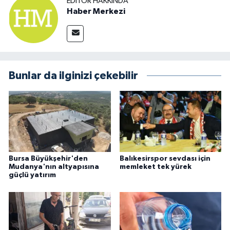
EDITÖR HAKKINDA
Haber Merkezi
Bunlar da ilginizi çekebilir
Bursa Büyükşehir'den
Balıkesirspor sevdası için
Mudanya'nın altyapısına
memleket tek yürek
güçlü yatırım