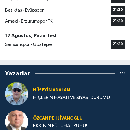
Beşiktaş - Eyüpspor
21:30
Amed - Erzurumspor FK
21:30
17 Ağustos, Pazartesi
Samsunspor - Göztepe
21:30
Yazarlar
HÜSEYIN ADALAN
HİÇLERİN HAYATI VE SİYASİ DURUMU
ÖZCAN PEHLIVANOĞLU
PKK’NIN FÜTUHAT RUHU!