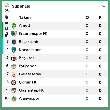
Süper Lig
#
Takım
O
P
1
Amed
0
0
2
Erzurumspor FK
0
0
3
Başakşehir
0
0
4
Kocaelispor
0
0
5
Beşiktaş
0
0
6
Eyüpspor
0
0
7
Galatasaray
0
0
8
Çorum FK
0
0
9
Gaziantep FK
0
0
10
Alanyaspor
0
0