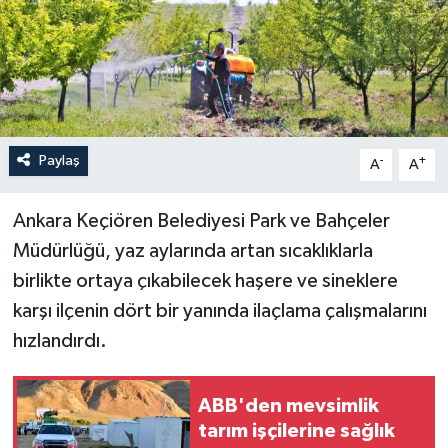
Paylaş
-
+
A
A
Ankara Keçiören Belediyesi Park ve Bahçeler
Müdürlüğü, yaz aylarında artan sıcaklıklarla
birlikte ortaya çıkabilecek haşere ve sineklere
karşı ilçenin dört bir yanında ilaçlama çalışmalarını
hızlandırdı.
ABB'den mevsimlik
tarım işçilerine sağlık