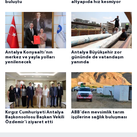
buluştu
altyapıda hız kesmiyor
Antalya Konyaaltı'nın
Antalya Büyükşehir zor
merkez ve yayla yolları
gününde de vatandaşın
yenilenecek
yanında
Kırgız Cumhuriyeti Antalya
ABB'den mevsimlik tarım
Başkonsolosu Başkan Vekili
işçilerine sağlık buluşması
Özdemir'i ziyaret etti