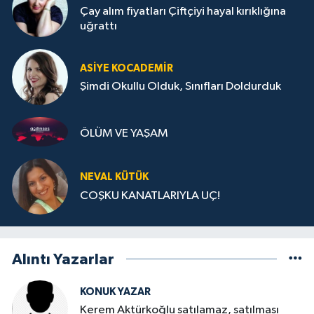
Çay alım fiyatları Çiftçiyi hayal kırıklığına
uğrattı
ASIYE KOCADEMİR
Şimdi Okullu Olduk, Sınıfları Doldurduk
ÖLÜM VE YAŞAM
NEVAL KÜTÜK
COŞKU KANATLARIYLA UÇ!
Alıntı Yazarlar
KONUK YAZAR
Kerem Aktürkoğlu satılamaz, satılması