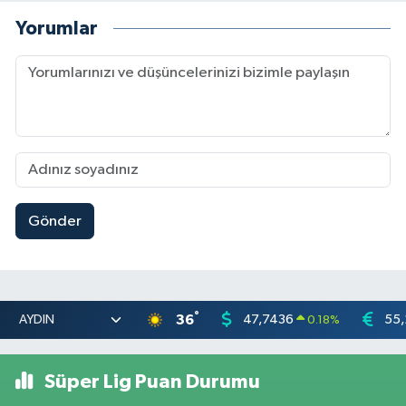
Yorumlar
Gönder
°
36
47,7436
55,
0.18
%
Süper Lig Puan Durumu