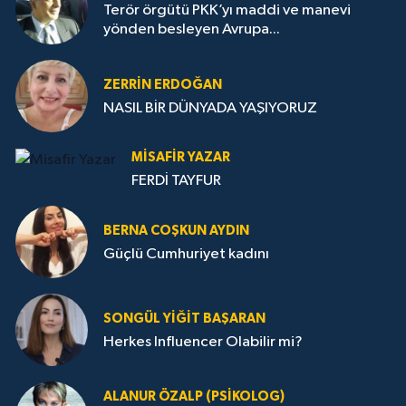
Terör örgütü PKK’yı maddi ve manevi
yönden besleyen Avrupa...
ZERRIN ERDOĞAN
NASIL BİR DÜNYADA YAŞIYORUZ
MISAFIR YAZAR
FERDİ TAYFUR
BERNA COŞKUN AYDIN
Güçlü Cumhuriyet kadını
SONGÜL YIĞIT BAŞARAN
Herkes Influencer Olabilir mi?
ALANUR ÖZALP (PSIKOLOG)